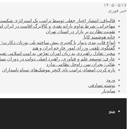
۱۴۰۵/۰۵/۱۷
خبر فوری
قالیباف: انتشار اخبار جعلی توسط ترامپ یک استراتژی شکس
مهاجرانی: شرط تداوم یارانه نقدی و کالابرگ اقامت در ایران 
تقویت نظارت بر بازار در استان تهران
خانه هوشمند کایا
انواع قاب بندی دیوار با گچبری پیش ساخته پلی یورتان دکارت
گفتگوی تلفنی وزرای امور خارجه ایران و هند
مخبر: تعادل راهبردی به زیان آمران تعرّض به امت اسلامی تغیی
عارف: توسعه علم و فناوری، راهبرد اصلی دولت در دوران پ
بقائی: بحران یمن راه‌حل نظامی ندارد
پاره کردن امضای ترامپ پای لانچر موشک‌های سپاه پاسداران
ورود
نوشته تصادفی
سایدبار
منو