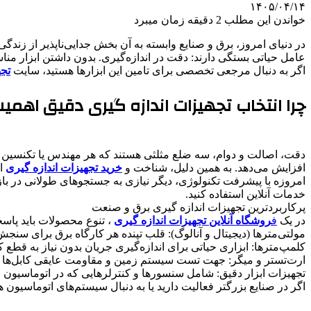
۱۴۰۵/۰۴/۱۴
خواندن این مطلب 2 دقیقه زمان میبرد
​در دنیای امروز، برق و صنایع وابسته به آن بخش جدایی‌ناپذیر از زندگ
عامل حیاتی بستگی دارند: دقت در اندازه‌گیری. بدون داشتن ابزار منا
​اگر به دنبال مرجعی تخصصی برای تامین این ابزارها هستید، سایت
تجه
​چرا انتخاب تجهیزات اندازه گیری دقیق اهمیت
​دقت، اصالت و دوام، سه ضلع مثلثی هستند که هر مهندس یا تکنسین برق د
افزایش می‌دهد. به همین دلیل، شناخت و
خرید تجهیزات اندازه گیری
از
​امروزه با پیشرفت تکنولوژی، دیگر نیازی به جستجوهای طولانی در ب
خدمات آنلاین استفاده کنید.
​پرکاربردترین تجهیزات اندازه گیری برق و صنعت
​در یک
ف
روشگاه آنلاین تجهیزات اندازه گیری
، تنوع محصولات باید پاسخگ
​مولتی‌مترها (دیجیتال و آنالوگ): قلب تپنده هر کارگاه برق برای سنج
​کلمپ‌مترها: ابزاری حیاتی برای اندازه‌گیری جریان بدون نیاز به قطع ک
​ارت‌تستر و میگر: جهت تست سیستم زمین و مقاومت عایقی کابل‌ها 
​تجهیزات ابزار دقیق: شامل سنسورها و کنترلرهایی که در اتوماسیون 
​اگر در صنایع بزرگتر فعالیت دارید یا به دنبال سیستم‌های اتوماسیو