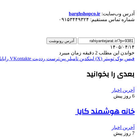
​آدرس وب‌سایت:
barghshopco.ir
​شماره تماس مستقیم: ۰۹۱۵۳۴۴۹۳۲۴
آدرس رونوشت
۱۴۰۵/۰۴/۱۴
خواندن این مطلب 2 دقیقه زمان میبرد
فیس بوک
توییتر (X)
لینکدین
‫تامبلر
‫پین‌ترست
‫رددیت
‫VKontakte
رایان
بعدی را بخوانید
آخرین اخبار
6 روز پیش
خانه هوشمند کایا
آخرین اخبار
7 روز پیش