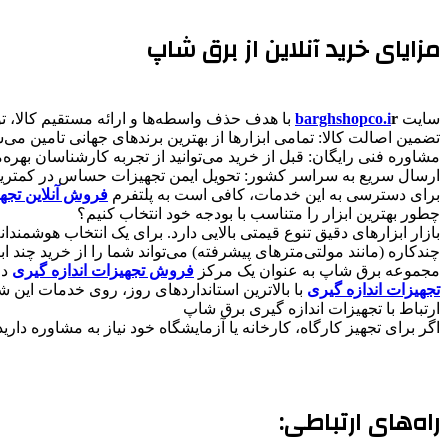
​مزایای خرید آنلاین از برق شاپ
​سایت
r
barghshopco.i
با هدف حذف واسطه‌ها و ارائه مستقیم کالا، 
​تضمین اصالت کالا: تمامی ابزارها از بهترین برندهای جهانی تامین می‌ش
​مشاوره فنی رایگان: قبل از خرید می‌توانید از تجربه کارشناسان بهره‌
​ارسال سریع به سراسر کشور: تحویل ایمن تجهیزات حساس در کمتری
​برای دسترسی به این خدمات، کافی است به پلتفرم
فروش آنلاین تجه
​چطور بهترین ابزار را متناسب با بودجه خود انتخاب کنیم؟
​بازار ابزارهای دقیق تنوع قیمتی بالایی دارد. برای یک انتخاب هوشمن
چندکاره (مانند مولتی‌مترهای پیشرفته) می‌تواند شما را از خرید چند ابزا
​مجموعه برق شاپ به عنوان یک مرکز
فروش تجهیزات اندازه گیری
در
تجهیزات اندازه گیری
با بالاترین استانداردهای روز، روی خدمات این
​ارتباط با تجهیزات اندازه گیری برق شاپ
​اگر برای تجهیز کارگاه، کارخانه یا آزمایشگاه خود نیاز به مشاوره دا
​راه‌های ارتباطی: