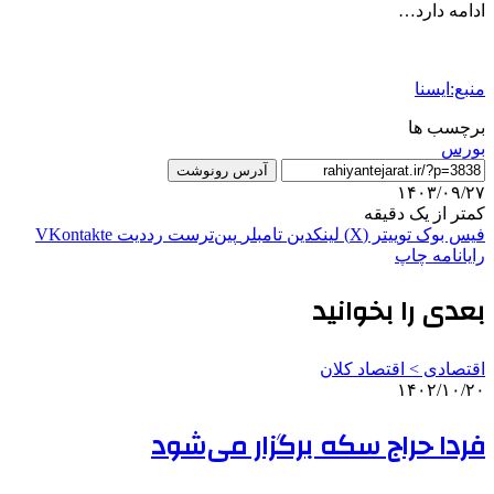
ادامه دارد…
منبع:ایسنا
برچسب ها
بورس
آدرس رونوشت
۱۴۰۳/۰۹/۲۷
کمتر از یک دقیقه
فیس بوک
توییتر (X)
لینکدین
‫تامبلر
‫پین‌ترست
‫رددیت
‫VKontakte
رایانامه
چاپ
بعدی را بخوانید
اقتصادی > اقتصاد کلان
۱۴۰۲/۱۰/۲۰
فردا حراج سکه برگزار می‌شود