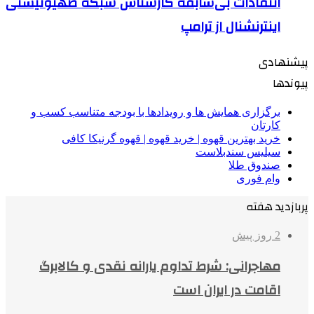
انتقادات بی‌سابقه کارشناس شبکه صهیونیستی
اینترنشنال از ترامپ
پیشنهادی
پیوندها
برگزاری همایش ها و رویدادها با بودجه متناسب کسب و
کارتان
خرید بهترین قهوه | خرید قهوه | قهوه گرنیکا کافی
سیلیس سندبلاست
صندوق طلا
وام فوری
پربازدید هفته
2 روز پیش
مهاجرانی: شرط تداوم یارانه نقدی و کالابرگ
اقامت در ایران است