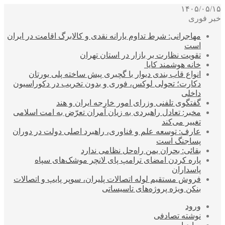
۱۴۰۵/۰۵/۱۵
خبر فوری
مهاجرانی: شرط تداوم یارانه نقدی و کالابرگ اقامت در ایران
است
تقویت نظارت بر بازار در استان تهران
خانه هوشمند کایا
انواع قاب بندی دیوار با گچبری پیش ساخته پلی یورتان
دکارت؛ تحولی لوکس، فوری و بدون تخریب در دکوراسیون
داخلی
گفتگوی تلفنی وزرای امور خارجه ایران و هند
مخبر: تعادل راهبردی به زیان آمران تعرّض به امت اسلامی
تغییر می‌کند
عارف: توسعه علم و فناوری، راهبرد اصلی دولت در دوران
پساجنگ است
بقائی: بحران یمن راه‌حل نظامی ندارد
پاره کردن امضای ترامپ پای لانچر موشک‌های سپاه
پاسداران
فروش مستقیم لوله اتصالات پلیران، سوپر پایپ و اتصالات
بنکن ویژه پروژه‌های تاسیساتی
ورود
نوشته تصادفی