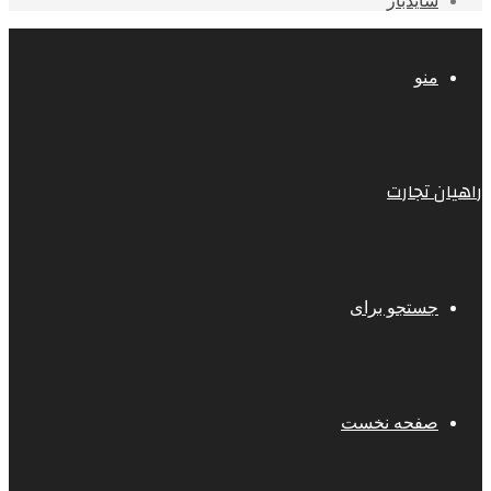
سایدبار
منو
راهیان تجارت
جستجو برای
صفحه نخست