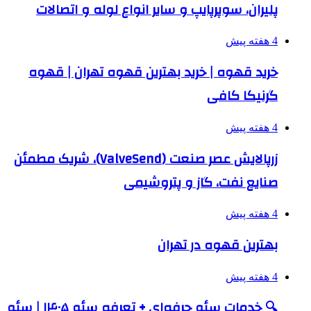
پلیران، سوپرپایپ و سایر انواع لوله و اتصالات
4 هفته پیش
خرید قهوه | خرید بهترین قهوه تهران | قهوه
گرنیکا کافی
4 هفته پیش
زرپالایش عصر صنعت (ValveSend)، شریک مطمئن
صنایع نفت، گاز و پتروشیمی
4 هفته پیش
بهترین قهوه در تهران
4 هفته پیش
🔍 خدمات سئو حرفه‌ای + تعرفه سئو ۱۴۰۵ | سئو