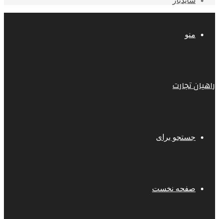
سایدبار
منو
راهیان تجارت
جستجو برای
صفحه نخست