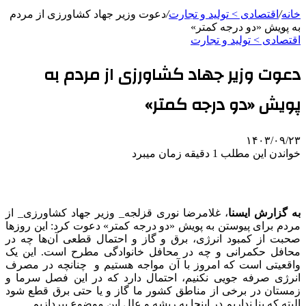
خانه
/
اقتصادی > تولید و تجارت
/
دعوت وزیر جهاد کشاورزی از مردم
به پویش «دو درجه کمتر»
اقتصادی > تولید و تجارت
دعوت وزیر جهاد کشاورزی از مردم به
پویش «دو درجه کمتر»
۱۴۰۳/۰۹/۲۳
خواندن این مطلب 1 دقیقه زمان میبرد
به گزارش ایسنا
، غلامرضا نوری قزلجه_ وزیر جهاد کشاورزی_ از
مردم برای پیوستن به پویش «دو درجه کمتر» دعوت کرد: این روزها
صحبت از کمبود انرژی، برق و گاز و احتمال قطعی آن‌ها چه در
محافل حکمرانی و چه در محافل خانوادگی مطرح است. این یک
واقعیتی است که امروز با آن مواجه هستیم و چنانچه در مصرف
انرژی صرفه جویی نکنیم، احتمال دارد که در این فصل سرما و
زمستان در برخی از مناطق کشور ما گاز و یا حتی برق قطع شود
البته که بنا نداریم در اینجا به ریشه و علل این موضوع بپردازیم.