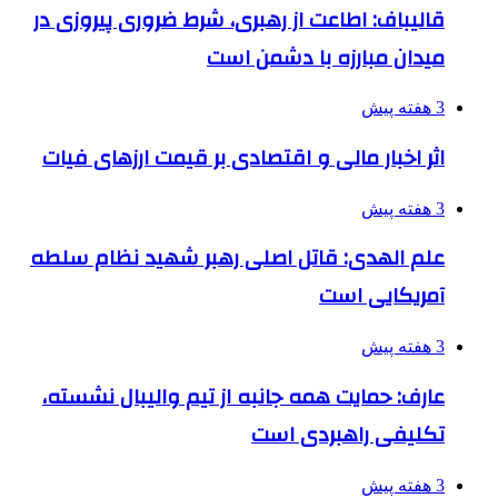
قالیباف: اطاعت از رهبری، شرط ضروری پیروزی در
میدان مبارزه با دشمن است
3 هفته پیش
اثر اخبار مالی و اقتصادی بر قیمت ارزهای فیات
3 هفته پیش
علم الهدی: قاتل اصلی رهبر شهید نظام سلطه
آمریکایی است
3 هفته پیش
عارف: حمایت همه جانبه از تیم والیبال نشسته،
تکلیفی راهبردی است
3 هفته پیش