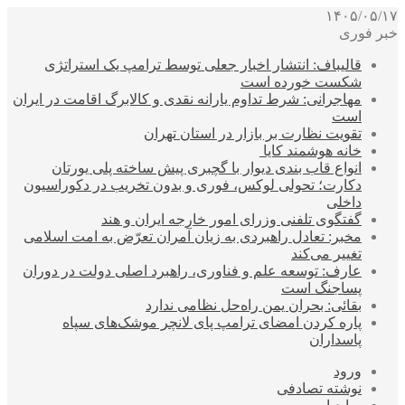
۱۴۰۵/۰۵/۱۷
خبر فوری
قالیباف: انتشار اخبار جعلی توسط ترامپ یک استراتژی
شکست خورده است
مهاجرانی: شرط تداوم یارانه نقدی و کالابرگ اقامت در ایران
است
تقویت نظارت بر بازار در استان تهران
خانه هوشمند کایا
انواع قاب بندی دیوار با گچبری پیش ساخته پلی یورتان
دکارت؛ تحولی لوکس، فوری و بدون تخریب در دکوراسیون
داخلی
گفتگوی تلفنی وزرای امور خارجه ایران و هند
مخبر: تعادل راهبردی به زیان آمران تعرّض به امت اسلامی
تغییر می‌کند
عارف: توسعه علم و فناوری، راهبرد اصلی دولت در دوران
پساجنگ است
بقائی: بحران یمن راه‌حل نظامی ندارد
پاره کردن امضای ترامپ پای لانچر موشک‌های سپاه
پاسداران
ورود
نوشته تصادفی