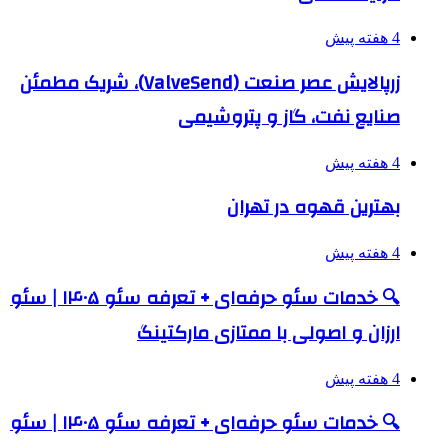
4 هفته پیش
زرپالایش عصر صنعت (ValveSend)، شریک مطمئن
صنایع نفت، گاز و پتروشیمی
4 هفته پیش
بهترین قهوه در تهران
4 هفته پیش
🔍 خدمات سئو حرفه‌ای + تعرفه سئو ۱۴۰۵ | سئو
ارزان و اصولی با ممتازی مارکتینگ
4 هفته پیش
🔍 خدمات سئو حرفه‌ای + تعرفه سئو ۱۴۰۵ | سئو