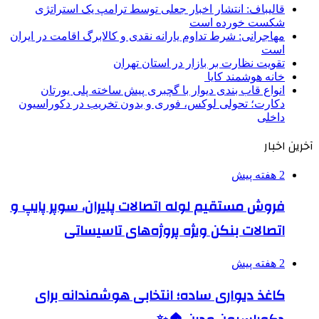
قالیباف: انتشار اخبار جعلی توسط ترامپ یک استراتژی
شکست خورده است
مهاجرانی: شرط تداوم یارانه نقدی و کالابرگ اقامت در ایران
است
تقویت نظارت بر بازار در استان تهران
خانه هوشمند کایا
انواع قاب بندی دیوار با گچبری پیش ساخته پلی یورتان
دکارت؛ تحولی لوکس، فوری و بدون تخریب در دکوراسیون
داخلی
آخرین اخبار
2 هفته پیش
فروش مستقیم لوله اتصالات پلیران، سوپر پایپ و
اتصالات بنکن ویژه پروژه‌های تاسیساتی
2 هفته پیش
کاغذ دیواری ساده؛ انتخابی هوشمندانه برای