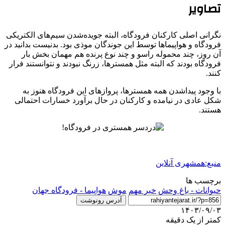
تصاویر
نگرانی اصلی کارکنان فرودگاه، البته جویده‌شدن سیم‌های الکتریکی
فرودگاه و هواپیماها توسط این جوندگان موذی بود. بدنیست بدانید در
آن روز، چند محموله راسو و چند نوع پرنده هم مهمان بخش بار
فرودگاه بودند که البته مثل همسترها، زرنگ نبودند و نتوانستند فرار
کنند.
با وجود پیداشدن همه همسترها، پروازهای این فرودگاه هنوز به
شکل عادی در نیامده و کارکنان در حال برآورد خسارات احتمالی
هستند.
منبع:همشهری آنلاین
برچسب ها
حیوانات - باغ وحش
خبر مهم
موش
هواپیما - فرودگاه جهان
آدرس رونوشت
۱۴۰۳/۰۹/۰۳
کمتر از یک دقیقه