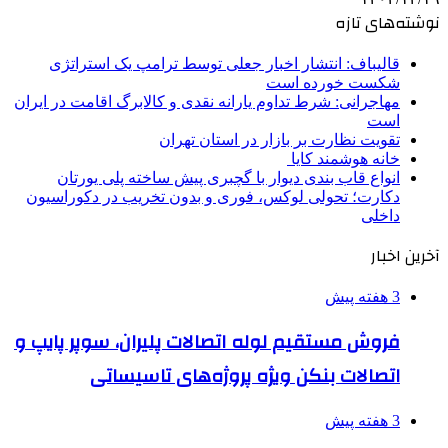
نوشته‌های تازه
قالیباف: انتشار اخبار جعلی توسط ترامپ یک استراتژی
شکست خورده است
مهاجرانی: شرط تداوم یارانه نقدی و کالابرگ اقامت در ایران
است
تقویت نظارت بر بازار در استان تهران
خانه هوشمند کایا
انواع قاب بندی دیوار با گچبری پیش ساخته پلی یورتان
دکارت؛ تحولی لوکس، فوری و بدون تخریب در دکوراسیون
داخلی
آخرین اخبار
3 هفته پیش
فروش مستقیم لوله اتصالات پلیران، سوپر پایپ و
اتصالات بنکن ویژه پروژه‌های تاسیساتی
3 هفته پیش