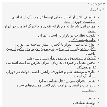
۱۴۰۵/۰۵/۱۷
خبر فوری
قالیباف: انتشار اخبار جعلی توسط ترامپ یک استراتژی
شکست خورده است
مهاجرانی: شرط تداوم یارانه نقدی و کالابرگ اقامت در ایران
است
تقویت نظارت بر بازار در استان تهران
خانه هوشمند کایا
انواع قاب بندی دیوار با گچبری پیش ساخته پلی یورتان
دکارت؛ تحولی لوکس، فوری و بدون تخریب در دکوراسیون
داخلی
گفتگوی تلفنی وزرای امور خارجه ایران و هند
مخبر: تعادل راهبردی به زیان آمران تعرّض به امت اسلامی
تغییر می‌کند
عارف: توسعه علم و فناوری، راهبرد اصلی دولت در دوران
پساجنگ است
بقائی: بحران یمن راه‌حل نظامی ندارد
پاره کردن امضای ترامپ پای لانچر موشک‌های سپاه
پاسداران
ورود
نوشته تصادفی