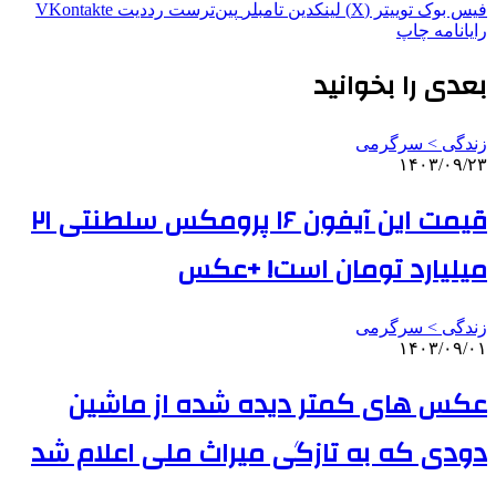
فیس بوک
توییتر (X)
لینکدین
‫تامبلر
‫پین‌ترست
‫رددیت
‫VKontakte
رایانامه
چاپ
بعدی را بخوانید
زندگی > سرگرمی
۱۴۰۳/۰۹/۲۳
قیمت این آیفون ۱۶ پرومکس سلطنتی ۲۱
میلیارد تومان است! +عکس
زندگی > سرگرمی
۱۴۰۳/۰۹/۰۱
عکس های کمتر دیده شده از ماشین
دودی که به تازگی میراث ملی اعلام شد