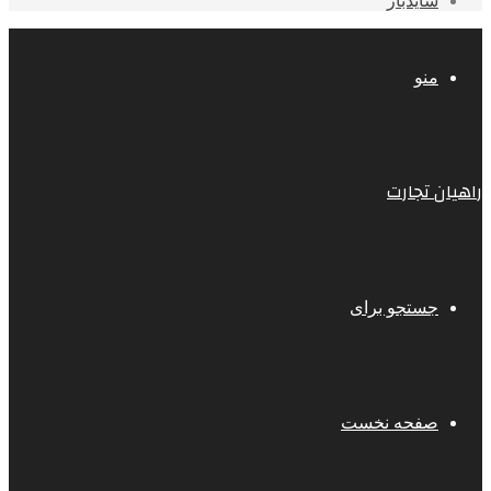
سایدبار
منو
راهیان تجارت
جستجو برای
صفحه نخست