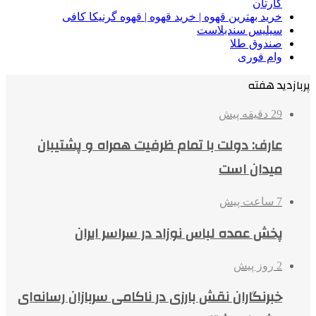
کارتان
خرید بهترین قهوه | خرید قهوه | قهوه گرنیکا کافی
سیلیس سندبلاست
صندوق طلا
وام فوری
پربازدید هفته
29 دقیقه پیش
عارف: دولت با تمام ظرفیت همراه و پشتیبان
میدان است
7 ساعت پیش
پخش عمده لباس نوزاد در سراسر ایران
2 روز پیش
خبرنگاران نقش بارزی در ناکامی سربازان رسانه‌ای