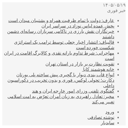
۱۴۰۵/۰۵/۱۹
خبر فوری
عارف: دولت با تمام ظرفیت همراه و پشتیبان میدان است
پخش عمده لباس نوزاد در سراسر ایران
خبرنگاران نقش بارزی در ناکامی سربازان رسانه‌ای دشمن
داشتند
قالیباف: انتشار اخبار جعلی توسط ترامپ یک استراتژی
شکست خورده است
مهاجرانی: شرط تداوم یارانه نقدی و کالابرگ اقامت در ایران
است
تقویت نظارت بر بازار در استان تهران
خانه هوشمند کایا
انواع قاب بندی دیوار با گچبری پیش ساخته پلی یورتان
دکارت؛ تحولی لوکس، فوری و بدون تخریب در دکوراسیون
داخلی
گفتگوی تلفنی وزرای امور خارجه ایران و هند
مخبر: تعادل راهبردی به زیان آمران تعرّض به امت اسلامی
تغییر می‌کند
ورود
نوشته تصادفی
سایدبار