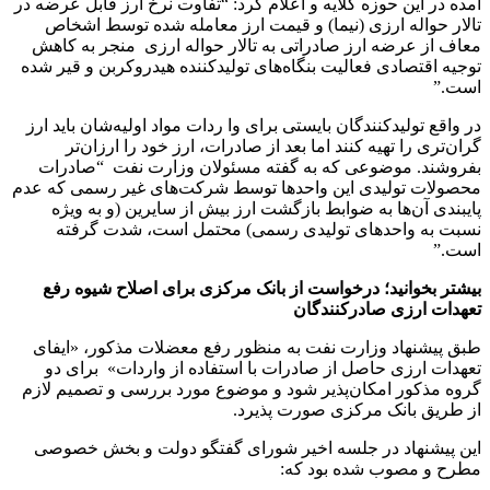
آمده در این حوزه گلایه و اعلام کرد: “تفاوت نرخ ارز قابل عرضه در
تالار حواله ارزی (نیما) و قیمت ارز معامله شده توسط اشخاص
معاف از عرضه‌ ارز صادراتی به تالار حواله ارزی منجر به کاهش
توجیه اقتصادی فعالیت بنگاه‌های تولیدکننده هیدروکربن و قیر شده
است.”
در واقع تولیدکنندگان بایستی برای وا ردات مواد اولیه‌شان باید ارز
گران‌تری را تهیه کنند اما بعد از صادرات، ارز خود را ارزان‌تر
بفروشند. موضوعی که به گفته مسئولان وزارت نفت “صادرات
محصولات تولیدی این واحدها توسط شرکت‌های غیر رسمی که عدم
پایبندی آن‌ها به ضوابط بازگشت ارز بیش از سایرین (و به ویژه
نسبت به واحدهای تولیدی رسمی) محتمل است، شدت گرفته
است.”
بیشتر بخوانید؛‌ درخواست از بانک مرکزی برای اصلاح شیوه رفع
تعهدات ارزی صادرکنندگان
طبق پیشنهاد وزارت نفت به منظور رفع معضلات مذکور، «ایفای
تعهدات ارزی حاصل از صادرات با استفاده از واردات» برای دو
گروه مذکور امکان‌پذیر شود و موضوع مورد بررسی و تصمیم لازم
از طریق بانک مرکزی صورت پذیرد.
این پیشنهاد در جلسه اخیر شورای گفتگو دولت و بخش خصوصی
مطرح و مصوب شده بود که: