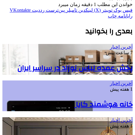
خواندن این مطلب 1 دقیقه زمان میبرد
فیس بوک
توییتر (X)
لینکدین
‫تامبلر
‫پین‌ترست
‫رددیت
‫VKontakte
رایانامه
چاپ
بعدی را بخوانید
آخرین اخبار
7 ساعت پیش
پخش عمده لباس نوزاد در سراسر ایران
آخرین اخبار
1 هفته پیش
خانه هوشمند کایا
آخرین اخبار
1 هفته پیش