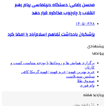
محسن رضایی: دستگاه دیپلماسی پیام رهبر
انقلاب را چارچوب مذاکره قرار دهد
۱۴۰۵/۰۳/۲۸
پزشکیان یادداشت تفاهم اسلام‌آباد را امضا کرد
پیشنهادی
پیوندها
برگزاری همایش ها و رویدادها با بودجه متناسب کسب و
کارتان
خرید بهترین قهوه | خرید قهوه | قهوه گرنیکا کافی
سیلیس سندبلاست
صندوق طلا
وام فوری
پربازدید هفته
51 دقیقه پیش