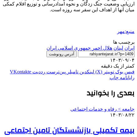
ارزیابی وضعیت جنگ زدگان و نحوه امدادرسانی و توزیع اقلام کمکی
میان آنها از اهداف این سفر سه روزه است.
منبع:مهر
برچسب ها
ایران
لبنان
هلال احمر جمهوری اسلامی ایران
آدرس رونوشت
۱۴۰۳/۰۹/۰۴
کمتر از یک دقیقه
فیس بوک
توییتر (X)
لینکدین
‫تامبلر
‫پین‌ترست
‫رددیت
‫VKontakte
رایانامه
چاپ
بعدی را بخوانید
جامعه > رفاه و خدمات اجتماعی
۱۴۰۳/۰۸/۲۲
بیمه تکمیلی بازنشستگان تامین اجتماعی