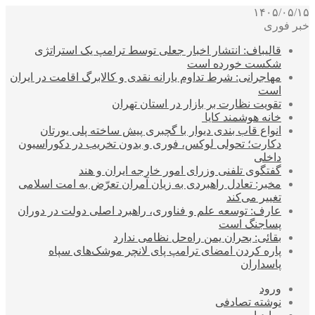
۱۴۰۵/۰۵/۱۵
خبر فوری
قالیباف: انتشار اخبار جعلی توسط ترامپ یک استراتژی
شکست خورده است
مهاجرانی: شرط تداوم یارانه نقدی و کالابرگ اقامت در ایران
است
تقویت نظارت بر بازار در استان تهران
خانه هوشمند کایا
انواع قاب بندی دیوار با گچبری پیش ساخته پلی یورتان
دکارت؛ تحولی لوکس، فوری و بدون تخریب در دکوراسیون
داخلی
گفتگوی تلفنی وزرای امور خارجه ایران و هند
مخبر: تعادل راهبردی به زیان آمران تعرّض به امت اسلامی
تغییر می‌کند
عارف: توسعه علم و فناوری، راهبرد اصلی دولت در دوران
پساجنگ است
بقائی: بحران یمن راه‌حل نظامی ندارد
پاره کردن امضای ترامپ پای لانچر موشک‌های سپاه
پاسداران
ورود
نوشته تصادفی