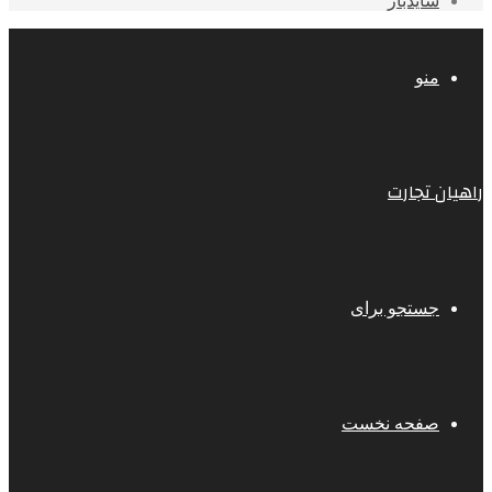
سایدبار
منو
راهیان تجارت
جستجو برای
صفحه نخست