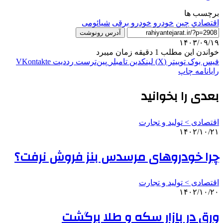
برچسب ها
اقتصادي
چین
خودرو
خودرو برقی
شیائومی
آدرس رونوشت
۱۴۰۳/۰۹/۱۹
خواندن این مطلب 1 دقیقه زمان میبرد
فیس بوک
توییتر (X)
لینکدین
‫تامبلر
‫پین‌ترست
‫رددیت
‫VKontakte
رایانامه
چاپ
بعدی را بخوانید
اقتصادی > تولید و تجارت
۱۴۰۲/۱۰/۲۱
چرا خودروهای مرسدس بنز فروش نرفت؟
اقتصادی > تولید و تجارت
۱۴۰۲/۱۰/۲۰
ورق در بازار سکه و طلا برگشت