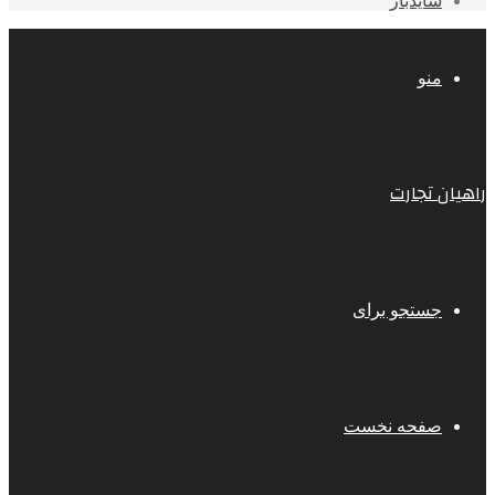
سایدبار
منو
راهیان تجارت
جستجو برای
صفحه نخست