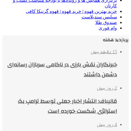
برگزاری همایش ها و رویدادها با بودجه متناسب کسب و
کارتان
خرید بهترین قهوه | خرید قهوه | قهوه گرنیکا کافی
سیلیس سندبلاست
صندوق طلا
وام فوری
پربازدید هفته
15 دقیقه پیش
خبرنگاران نقش بارزی در ناکامی سربازان رسانه‌ای
دشمن داشتند
2 روز پیش
قالیباف: انتشار اخبار جعلی توسط ترامپ یک
استراتژی شکست خورده است
4 روز پیش