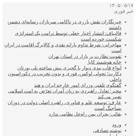
۱۴۰۵/۰۵/۱۷
خبر فوری
خبرنگاران نقش بارزی در ناکامی سربازان رسانه‌ای دشمن
داشتند
قالیباف: انتشار اخبار جعلی توسط ترامپ یک استراتژی
شکست خورده است
مهاجرانی: شرط تداوم یارانه نقدی و کالابرگ اقامت در ایران
است
تقویت نظارت بر بازار در استان تهران
خانه هوشمند کایا
انواع قاب بندی دیوار با گچبری پیش ساخته پلی یورتان
دکارت؛ تحولی لوکس، فوری و بدون تخریب در دکوراسیون
داخلی
گفتگوی تلفنی وزرای امور خارجه ایران و هند
مخبر: تعادل راهبردی به زیان آمران تعرّض به امت اسلامی
تغییر می‌کند
عارف: توسعه علم و فناوری، راهبرد اصلی دولت در دوران
پساجنگ است
بقائی: بحران یمن راه‌حل نظامی ندارد
ورود
نوشته تصادفی