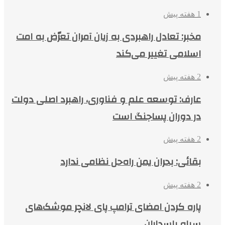
1 هفته پیش
مخبر: تعادل راهبردی به زیان آمران تعرّض به امت
اسلامی تغییر می‌کند
2 هفته پیش
عارف: توسعه علم و فناوری، راهبرد اصلی دولت
در دوران پساجنگ است
2 هفته پیش
بقائی: بحران یمن راه‌حل نظامی ندارد
2 هفته پیش
پاره کردن امضای ترامپ پای لانچر موشک‌های
سپاه پاسداران