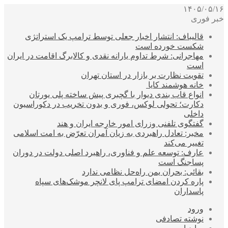
۱۴۰۵/۰۵/۱۶
خبر فوری
قالیباف: انتشار اخبار جعلی توسط ترامپ یک استراتژی
شکست خورده است
مهاجرانی: شرط تداوم یارانه نقدی و کالابرگ اقامت در ایران
است
تقویت نظارت بر بازار در استان تهران
خانه هوشمند کایا
انواع قاب بندی دیوار با گچبری پیش ساخته پلی یورتان
دکارت؛ تحولی لوکس، فوری و بدون تخریب در دکوراسیون
داخلی
گفتگوی تلفنی وزرای امور خارجه ایران و هند
مخبر: تعادل راهبردی به زیان آمران تعرّض به امت اسلامی
تغییر می‌کند
عارف: توسعه علم و فناوری، راهبرد اصلی دولت در دوران
پساجنگ است
بقائی: بحران یمن راه‌حل نظامی ندارد
پاره کردن امضای ترامپ پای لانچر موشک‌های سپاه
پاسداران
ورود
نوشته تصادفی