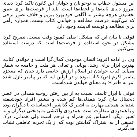
این مسئول خطاب به نوجوانان و جوانان این کانون تاکید کرد: دنیای
امروز دنیای ثانیه‌ها و لحظه‌ها است. باید از فرصت‌ها برای عمق
بخشیدن هرچه بیشتر به آگاهی خود بهره‌ ببریم و خلاف تصور برخی
که می‌گویند فرصت مطالعه و خواندن کتاب نیست، همواره راهی
برای مطالعه و توسعه اندیشه وجود دارد.
فوقی با بیان این که مشکل اصلی کمبود وقت نیست، تصریح کرد:
مشکل در نحوه استفاده از فرصت‌ها است که درست استفاده
نمی‌کنیم.
وی در ادامه افزود: انسان موجودی کمال‌گرا است و خواندن کتاب،
بهترین ابزار برای رشد، پویایی و تعالی هر ملت و جامعه به شمار
می‌آید. کتاب خواندن در اسلام ارزش خاصی دارد چنان که معجزه
پیامبر اکرم (ص) کتاب بوده و در اولین آیه که بر پیامبر نازل شده
امر به «اقرا»؛ به معنای خواندن شده‌است.
فوقی با ابراز تاسف نسبت به از بین رفتن روحیه همدلی در عصر
دیجیتال بیان کرد: همدلی‌ها کم شده و بیشتر افراد خودشیفته‌
شده‌اند. همدلی مهارت به اشتراک گذاشتن احساسات با دیگران بوده
و با همدردی متفاوت است، همدردی واکنشی به بدبختی دیگران و به
تعبیر دیگر، احساس غم همراه با ترحم است ولی همدلی، درک
عمیقی از به اشتراک گذاشتن بوده که از یک تجربه عاطفی نشات
می‌گیرد.