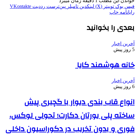
خواندن این مطلب 1 دقیقه زمان میبرد
فیس بوک
توییتر (X)
لینکدین
‫تامبلر
‫پین‌ترست
‫رددیت
‫VKontakte
رایانامه
چاپ
بعدی را بخوانید
آخرین اخبار
5 روز پیش
خانه هوشمند کایا
آخرین اخبار
6 روز پیش
انواع قاب بندی دیوار با گچبری پیش
ساخته پلی یورتان دکارت؛ تحولی لوکس،
فوری و بدون تخریب در دکوراسیون داخلی