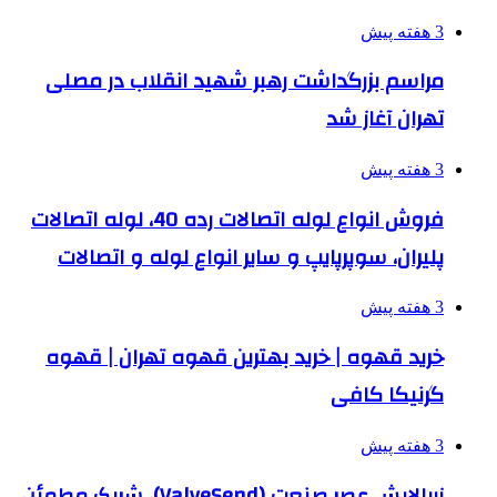
3 هفته پیش
مراسم بزرگداشت رهبر شهید انقلاب در مصلی
تهران آغاز شد
3 هفته پیش
فروش انواع لوله اتصالات رده 40، لوله اتصالات
پلیران، سوپرپایپ و سایر انواع لوله و اتصالات
3 هفته پیش
خرید قهوه | خرید بهترین قهوه تهران | قهوه
گرنیکا کافی
3 هفته پیش
زرپالایش عصر صنعت (ValveSend)، شریک مطمئن