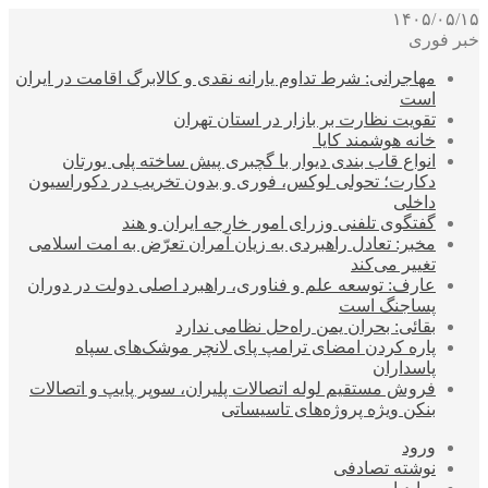
۱۴۰۵/۰۵/۱۵
خبر فوری
مهاجرانی: شرط تداوم یارانه نقدی و کالابرگ اقامت در ایران
است
تقویت نظارت بر بازار در استان تهران
خانه هوشمند کایا
انواع قاب بندی دیوار با گچبری پیش ساخته پلی یورتان
دکارت؛ تحولی لوکس، فوری و بدون تخریب در دکوراسیون
داخلی
گفتگوی تلفنی وزرای امور خارجه ایران و هند
مخبر: تعادل راهبردی به زیان آمران تعرّض به امت اسلامی
تغییر می‌کند
عارف: توسعه علم و فناوری، راهبرد اصلی دولت در دوران
پساجنگ است
بقائی: بحران یمن راه‌حل نظامی ندارد
پاره کردن امضای ترامپ پای لانچر موشک‌های سپاه
پاسداران
فروش مستقیم لوله اتصالات پلیران، سوپر پایپ و اتصالات
بنکن ویژه پروژه‌های تاسیساتی
ورود
نوشته تصادفی