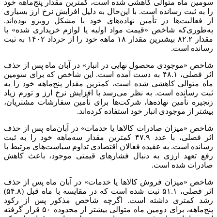
سومین ماه متوالی کاهشی شده است، کمترین مقدار پنج‌ماهه خود
را به ثبت رسانده است. با این‌حال به دلیل افزایش نرخ ارز بسیاری
از فعالیت‌ها در تأمین نهاده‌های خود با مشکل روبرو بوده‌اند.
به‌طوری‌که شاخص «قیمت مواد اولیه یا لوازم خریداری شده» با
مقدار ۸۲.۲ بیشترین مقدار ۱۸ ماهه خود را از خرداد ۱۴۰۲ به ثبت
رسانده است.
شاخص «موجودی محصول نهایی در انبار» در آبان ماه پس از حذف
اثر فصلی، ۴۸.۱ به دست آمده است. این شاخص که برای سومین
ماه متوالی کاهشی شده است، کمترین مقدار پنج‌ماهه خود را به
ثبت رسانده است. به نظر می‌رسد با افزایش نرخ ارز و تورم زیاد
زنجیره تأمین نهاده‌ها، شرکت‌ها برای تأمین سفارشات مشتریان،
بیشتر از موجودی انبار خود استفاده کرده‌اند.
شاخص «میزان صادرات کالاها یا خدمات» در آبان‌ماه پس از حذف
اثر فصلی، با عدد ۴۷.۹ کمترین مقدار سه‌ماهه خود را به ثبت
رسانده است. به عقیده فعالان اقتصادی تداوم سیاست‌های مرتبط با
رفع تعهد ارزی به دنبال فشارهای قیمتی موجود، باعث کاهش
صادرات شده است.
شاخص «میزان فروش کالاها یا خدمات» در آبان ماه پس از حذف
اثر فصلی، ۵۱.۱ ثبت شده است که در مقایسه با ماه قبل (۵۴.۸)
رشد کمتری داشته است. اگرچه شاخص مذکور پس از رکود
پنج‌ماهه، برای دومین ماه متوالی بیشتر از محدوده ۵۰ قرار گرفته