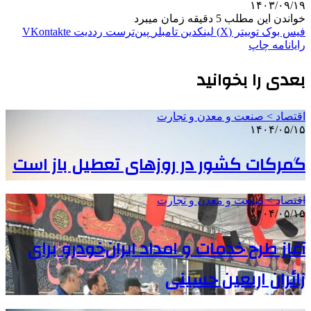
۱۴۰۳/۰۹/۱۹
خواندن این مطلب 5 دقیقه زمان میبرد
فیس بوک
توییتر (X)
لینکدین
‫تامبلر
‫پین‌ترست
‫رددیت
‫VKontakte
رایانامه
چاپ
بعدی را بخوانید
اقتصاد > صنعت و معدن و تجارت
۱۴۰۴/۰۵/۱۵
گمرکات کشور در روزهای تعطیل باز است
اقتصاد > صنعت و معدن و تجارت
۱۴۰۴/۰۵/۱۵
آغاز طرح خدمات و امداد ایران‌خودرو برای
زائران اربعین حسینی