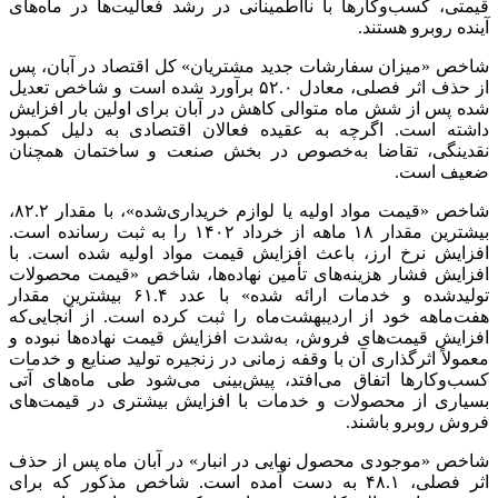
قیمتی، کسب‌وکارها با
نااطمینانی
در رشد فعالیت‌ها در ماه‌های
آینده روبرو هستند.
شاخص «میزان سفارشات جدید مشتریان» کل اقتصاد در آبان، پس
از حذف اثر فصلی، معادل ۵۲.۰ برآورد شده است و شاخص تعدیل
شده پس از شش ماه متوالی کاهش در آبان برای اولین بار افزایش
داشته است. اگرچه به عقیده فعالان اقتصادی به دلیل کمبود
نقدینگی، تقاضا به‌خصوص در بخش صنعت و ساختمان همچنان
ضعیف است.
شاخص «قیمت مواد اولیه یا لوازم خریداری‌شده»، با مقدار ۸۲.۲،
بیشترین مقدار ۱۸ ماهه از خرداد ۱۴۰۲ را به ثبت رسانده است.
افزایش نرخ ارز، باعث افزایش قیمت مواد اولیه شده است. با
افزایش فشار هزینه‌های تأمین نهاده‌ها، شاخص «قیمت محصولات
تولیدشده و خدمات ارائه شده» با عدد ۶۱.۴ بیشترین مقدار
هفت‌ماهه خود از اردیبهشت‌ماه را ثبت کرده است. از آنجایی‌که
افزایش قیمت‌های فروش، به‌شدت افزایش قیمت نهاده‌ها نبوده و
معمولاً اثرگذاری آن با وقفه زمانی در زنجیره تولید صنایع و خدمات
کسب‌وکارها اتفاق می‌افتد، پیش‌بینی می‌شود طی ماه‌های آتی
بسیاری از محصولات و خدمات با افزایش بیشتری در قیمت‌های
فروش روبرو باشند.
شاخص «موجودی محصول نهایی در انبار» در آبان ماه پس از حذف
اثر فصلی، ۴۸.۱ به دست آمده است. شاخص مذکور که برای