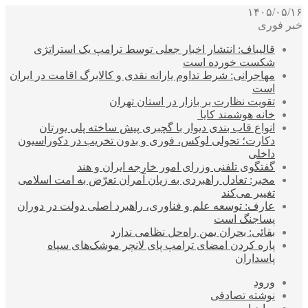
۱۴۰۵/۰۵/۱۶
خبر فوری
قالیباف: انتشار اخبار جعلی توسط ترامپ یک استراتژی
شکست خورده است
مهاجرانی: شرط تداوم یارانه نقدی و کالابرگ اقامت در ایران
است
تقویت نظارت بر بازار در استان تهران
خانه هوشمند کایا
انواع قاب بندی دیوار با گچبری پیش ساخته پلی یورتان
دکارت؛ تحولی لوکس، فوری و بدون تخریب در دکوراسیون
داخلی
گفتگوی تلفنی وزرای امور خارجه ایران و هند
مخبر: تعادل راهبردی به زیان آمران تعرّض به امت اسلامی
تغییر می‌کند
عارف: توسعه علم و فناوری، راهبرد اصلی دولت در دوران
پساجنگ است
بقائی: بحران یمن راه‌حل نظامی ندارد
پاره کردن امضای ترامپ پای لانچر موشک‌های سپاه
پاسداران
ورود
نوشته تصادفی