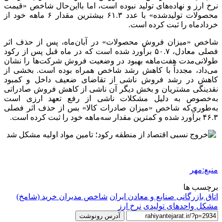
نرخ ارز و نهاده‌های تولید نبوده است، اما بااین‌حال شاخص «قیمت
محصولات تولیدشده» با عدد ۶۱.۳ بیشترین مقدار ۶ ماهه خود از
خردادماه را ثبت کرده است.
شاخص «میزان فروش محصولات» در آبان‌ماه، پس از حذف اثر
فصلی معادل، ۵۰.۷ برآورد شده است که در ماه قبل پس از رکود
طولانی‌مدت هفت‌ماهه بهبود در وضعیت فروش شرکت‌ها را نشان
می‌داد، مجدداً با کاهش رشد شاخص همراه بوده است. بخشی از
کاهش در رشد فروش ناشی از تقاضای ضعیف داخل و کمبود
نقدینگی مشتریان و بخش دیگر آن ناشی از کاهش فروش صادراتی
به‌خصوص به دلیل مشکلات ناشی از رفع تعهد ارزی است
به‌طوری‌که شاخص «میزان صادرات کالا» بس از حذف اثر فصلی
۴۶.۳ برآورد شده و کمترین مقدار سه‌ماهه خود را ثبت کرده است.
منبع:مهر
برچسب ها
اتاق بازرگانی صنایع و معادن ایران
شاخص مدیران خرید (شامخ)
مشکل واحدهای تولیدی
نرخ ارز
آدرس رونوشت