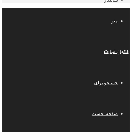
سایدبار
منو
راهیان تجارت
جستجو برای
صفحه نخست