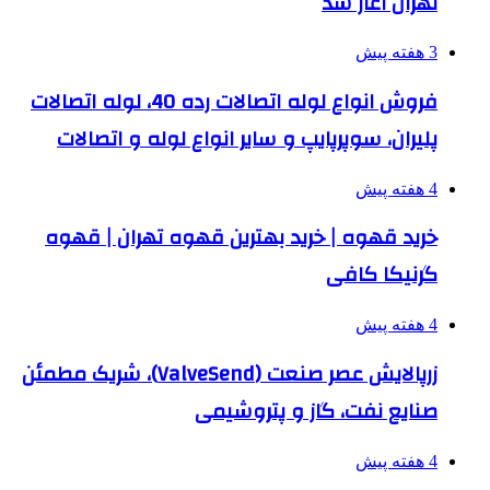
تهران آغاز شد
3 هفته پیش
فروش انواع لوله اتصالات رده 40، لوله اتصالات
پلیران، سوپرپایپ و سایر انواع لوله و اتصالات
4 هفته پیش
خرید قهوه | خرید بهترین قهوه تهران | قهوه
گرنیکا کافی
4 هفته پیش
زرپالایش عصر صنعت (ValveSend)، شریک مطمئن
صنایع نفت، گاز و پتروشیمی
4 هفته پیش