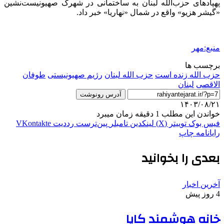
پهپادهای حزب‌الله لبنان به ساختمانی در شهرک صهیونیست‌نشین
«گیشر هزیو» واقع در شمال «نهاریا» خبر داد.
منبع:مهر
برچسب ها
حزب الله زنده است
حزب الله لبنان
رژیم صهیونیستی
طوفان
الاقصی
لبنان
آدرس رونوشت
۱۴۰۳/۰۸/۲۱
خواندن این مطلب 1 دقیقه زمان میبرد
فیس بوک
توییتر (X)
لینکدین
‫تامبلر
‫پین‌ترست
‫رددیت
‫VKontakte
رایانامه
چاپ
بعدی را بخوانید
آخرین اخبار
4 روز پیش
خانه هوشمند کایا