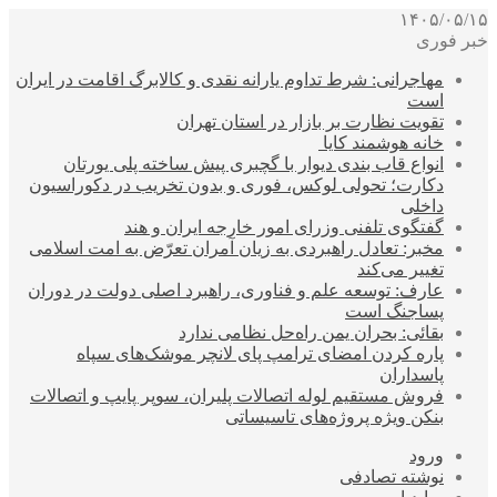
۱۴۰۵/۰۵/۱۵
خبر فوری
مهاجرانی: شرط تداوم یارانه نقدی و کالابرگ اقامت در ایران
است
تقویت نظارت بر بازار در استان تهران
خانه هوشمند کایا
انواع قاب بندی دیوار با گچبری پیش ساخته پلی یورتان
دکارت؛ تحولی لوکس، فوری و بدون تخریب در دکوراسیون
داخلی
گفتگوی تلفنی وزرای امور خارجه ایران و هند
مخبر: تعادل راهبردی به زیان آمران تعرّض به امت اسلامی
تغییر می‌کند
عارف: توسعه علم و فناوری، راهبرد اصلی دولت در دوران
پساجنگ است
بقائی: بحران یمن راه‌حل نظامی ندارد
پاره کردن امضای ترامپ پای لانچر موشک‌های سپاه
پاسداران
فروش مستقیم لوله اتصالات پلیران، سوپر پایپ و اتصالات
بنکن ویژه پروژه‌های تاسیساتی
ورود
نوشته تصادفی