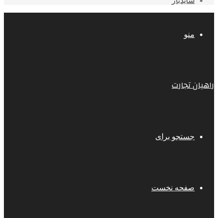
سایدبار
منو
راهیان تجارت
جستجو برای
صفحه نخست