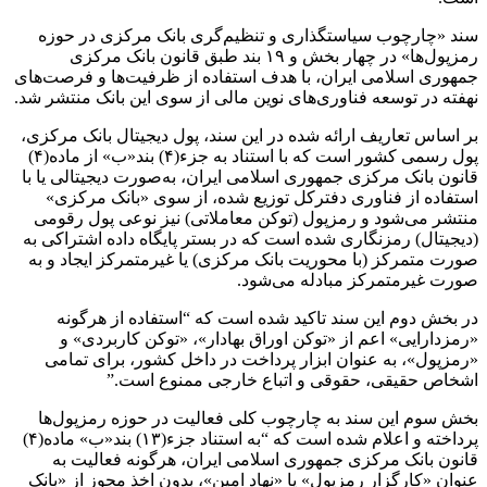
سند «چارچوب سیاستگذاری و تنظیم‌گری ‌بانک مرکزی در حوزه
رمزپول‌ها» در چهار بخش و ۱۹ بند طبق قانون بانک مرکزی
جمهوری اسلامی ایران، با هدف استفاده از ظرفیت‌ها و فرصت‌های
نهفته در توسعه فناوری‌های نوین مالی از سوی این بانک منتشر شد.
بر اساس تعاریف ارائه شده در این سند، پول دیجیتال ‌بانک مرکزی،
پول رسمی کشور است که با استناد به جزء(۴) بند«ب» از ماده(۴)
قانون بانک مرکزی جمهوری اسلامی ایران، به‌صورت دیجیتالی یا با
استفاده از فناوری دفترکل توزیع شده، از سوی «بانک مرکزی»
منتشر می‌شود و رمزپول (توکن معاملاتی) نیز نوعی پول رقومی
(دیجیتال) رمزنگاری شده است که در بستر پایگاه داده اشتراکی به
صورت متمرکز (با محوریت بانک مرکزی) یا غیرمتمرکز ایجاد و به
صورت غیرمتمرکز مبادله می‌شود.
در بخش دوم این سند تاکید شده است که “استفاده از هرگونه
«رمزدارایی» اعم از «توکن اوراق بهادار»، «توکن کاربردی» و
«رمزپول»، به عنوان ابزار پرداخت در داخل کشور، برای تمامی
اشخاص حقیقی، حقوقی و اتباع خارجی ممنوع است.”
بخش سوم این سند به چارچوب کلی فعالیت در حوزه رمزپول‌ها
پرداخته و اعلام شده است که “به استناد جزء(۱۳) بند«ب» ماده(۴)
قانون بانک مرکزی جمهوری اسلامی ایران، هرگونه فعالیت به
عنوان «کارگزار رمزپول» یا «نهاد امین»، بدون اخذ مجوز از ‌«بانک