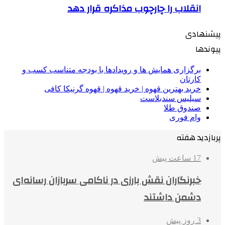
انقلاب را چارچوب مذاکره قرار دهد
پیشنهادی
پیوندها
برگزاری همایش ها و رویدادها با بودجه متناسب کسب و
کارتان
خرید بهترین قهوه | خرید قهوه | قهوه گرنیکا کافی
سیلیس سندبلاست
صندوق طلا
وام فوری
پربازدید هفته
17 ساعت پیش
خبرنگاران نقش بارزی در ناکامی سربازان رسانه‌ای
دشمن داشتند
3 روز پیش