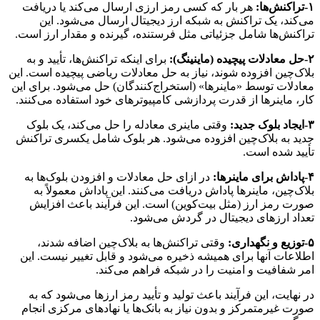
۱-تراکنش‌ها:
هر بار که کسی رمز ارزی ارسال می‌کند یا دریافت
می‌کند، یک تراکنش به شبکه ارز دیجیتال ارسال می‌شود. این
تراکنش‌ها شامل جزئیاتی مثل فرستنده، گیرنده و مقدار ارز است.
۲-حل معادلات پیچیده (ماینینگ):
برای اینکه تراکنش‌ها، تأیید و به
بلاک‌چین افزوده شوند، نیاز به حل معادلات ریاضی پیچیده است. این
معادلات توسط «ماینرها» (استخراج‌کنندگان) حل می‌شود. برای این
کار، ماینرها از قدرت پردازشی کامپیوترهای خود استفاده می‌کنند.
۳-ایجاد بلوک جدید:
وقتی ماینری معادله را حل می‌کند، یک بلوک
جدید به بلاک‌چین افزوده می‌شود. هر بلوک شامل یکسری تراکنش
تأیید شده است.
۴-پاداش برای ماینرها:
در ازای حل معادلات و افزودن بلوک‌ها به
بلاک‌چین، ماینرها پاداش دریافت می‌کنند. این پاداش معمولاً به
صورت رمز ارز (مثل بیت‌کوین) است. این فرآیند باعث افزایش
تعداد ارزهای دیجیتال در گردش می‌شود.
۵-توزیع و نگهداری:
وقتی تراکنش‌ها به بلاک‌چین اضافه شدند،
اطلاعات آنها برای همیشه ذخیره می‌شود و قابل تغییر نیست. این
امر شفافیت و امنیت را در شبکه فراهم می‌کند.
در نهایت، این فرآیند باعث تولید و تأیید رمز ارزها می‌شود که به
صورت غیرمتمرکز و بدون نیاز به بانک‌ها یا نهادهای مرکزی انجام