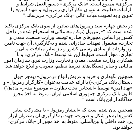
مرکزی» ممنوع است. «بانک مرکزی» دستورالعمل شرایط و
الزامات فعالیت به عنوان «کارگزاری رمزپول» و «نهاد امین» را
تدوین و به تصویب هیأت عالی ‌«بانک مرکزی» می‌رساند.”
در بخش چهارم سند رمزپول‌های صادره از سوی بانک مرکزی تاکید
شده است که “«رمزپول (توکن معاملاتی)» استخراج شده در داخل
کشور بر اساس مجوزهای صادره توسط وزارت صنعت، معدن و
تجارت، مشمول تعهدات صادراتی شده و به‌کارگیری آن جهت تامین
ارز واردات از مبادی رسمی کشور و نیز سایر مبادلات مالی و
تجاری، مجاز است. ضوابط این بند توسط «بانک مرکزی» و با
همکاری وزارت صنعت، معدن و تجارت، وزارت نیرو، سازمان امور
مالیاتی و سایر دستگاه‌های ذیربط تنظیم، تصویب و ابلاغ خواهد شد.
همچنین نگهداری و خرید و فروش انواع «رمزپول» (به‌جز «پول
دیجیتال ‌بانک مرکزی») یا ارائه خدمت به‌عنوان «کارگزار رمزپول» و
«نهاد امین» توسط «اشخاص تحت نظارت»، موضوع بند«ر» ماده(۱)
قانون بانک مرکزی جمهوری اسلامی ایران، منوط به اخذ مجوز
جداگانه از این بانک است.”
همچنین بیان شده است که «انتشار رمزپول» با مشارکت سایر
کشورها به هر شکل و صورت، جهت به‌کارگیری آن به‌عنوان ابزار
پرداخت داخلی یا بین‌المللی، منوط به اخذ مجوز از «بانک مرکزی»
خواهد بود.