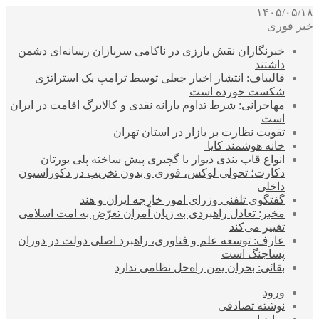
۱۴۰۵/۰۵/۱۸
خبر فوری
خبرنگاران نقش بارزی در ناکامی سربازان رسانه‌ای دشمن
داشتند
قالیباف: انتشار اخبار جعلی توسط ترامپ یک استراتژی
شکست خورده است
مهاجرانی: شرط تداوم یارانه نقدی و کالابرگ اقامت در ایران
است
تقویت نظارت بر بازار در استان تهران
خانه هوشمند کایا
انواع قاب بندی دیوار با گچبری پیش ساخته پلی یورتان
دکارت؛ تحولی لوکس، فوری و بدون تخریب در دکوراسیون
داخلی
گفتگوی تلفنی وزرای امور خارجه ایران و هند
مخبر: تعادل راهبردی به زیان آمران تعرّض به امت اسلامی
تغییر می‌کند
عارف: توسعه علم و فناوری، راهبرد اصلی دولت در دوران
پساجنگ است
بقائی: بحران یمن راه‌حل نظامی ندارد
ورود
نوشته تصادفی