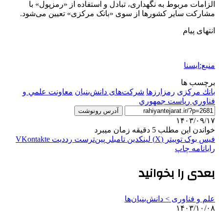
الزامات مربوط به نگهداری، تبادل و استفاده از «رمزپول» با
مشارکت سایر کشورها از سوی «بانک مرکزی» تعیین می‌شود.
انتهای پیام
منبع:ایسنا
برچسب ها
بانك مركزی
رمزارزها
شرکت‌های دانش‌بنیان
معاونت علمي و
فناوري رياست جمهوري
آدرس رونوشت
۱۴۰۳/۰۹/۱۷
خواندن این مطلب 5 دقیقه زمان میبرد
فیس بوک
توییتر (X)
لینکدین
‫تامبلر
‫پین‌ترست
‫رددیت
‫VKontakte
رایانامه
چاپ
بعدی را بخوانید
علم و فناوری‌ > دانش‌بنیان‌ها
۱۴۰۳/۱۰/۰۸