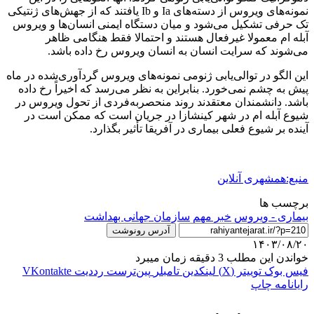
نمونه‌های ویروس از دسته‌های Ia و Ib یافتند که از جهش‌های ژنتیکی
تک‌ حرفی تشکیل می‌شود و میان دستگاه ایمنی انسان‌ها و ویروس
آبله‌ ام معمولا غیرفعال هستند و احتمالا فقط هنگامی ظاهر
می‌شوند که سرایت انسان به انسان ویروس رخ داده باشد.
این الگو در توالی‌یابی ژنومی نمونه‌های ویروس گردآوری‌شده در ماه
پیش به چشم نمی‌خورد. بنابراین به نظر می‌رسد که اخیراً رخ داده
باشد. دانشمندان معتقدند روند منحصربه‌فردی از تحول ویروس در
شیوع آبله ام در شهر کینشازا در جریان است که ممکن است در
آینده بر شیوع فعلی بیماری در آفریقا تأثیر بگذارد.
منبع:همشهری آنلاین
برچسب ها
بیماری - ویروس
خبر مهم
سازمان جهانی بهداشت
آدرس رونوشت
۱۴۰۳/۰۸/۲۰
خواندن این مطلب 3 دقیقه زمان میبرد
فیس بوک
توییتر (X)
لینکدین
‫تامبلر
‫پین‌ترست
‫رددیت
‫VKontakte
رایانامه
چاپ