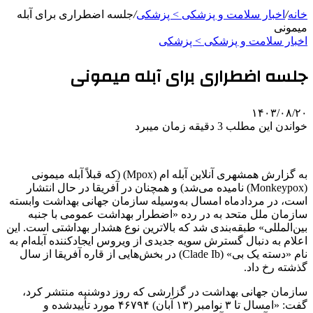
خانه
/
اخبار سلامت و پزشکی > پزشکی
/
جلسه اضطراری برای آبله
میمونی
اخبار سلامت و پزشکی > پزشکی
جلسه اضطراری برای آبله میمونی
۱۴۰۳/۰۸/۲۰
خواندن این مطلب 3 دقیقه زمان میبرد
به گزارش همشهری آنلاین آبله‌ ام (Mpox) (که قبلاً آبله میمونی
(Monkeypox) نامیده می‌شد) و همچنان در آفریقا در حال انتشار
است، در مردادماه امسال به‌وسیله سازمان جهانی بهداشت وابسته
سازمان ملل متحد به در رده «اضطرار بهداشت عمومی با جنبه
بین‌المللی» طبقه‌بندی شد که بالاترین نوع هشدار بهداشتی است. این
اعلام به دنبال گسترش سویه جدیدی از ویروس ایجادکننده آبله‌ام به
نام «دسته یک بی» (Clade Ib) در بخش‌هایی از قاره آفریقا از سال
گذشته رخ داد.
سازمان جهانی بهداشت در گزارشی که روز دوشنبه منتشر کرد،
گفت: «امسال تا ۳ نوامبر (۱۳ آبان) ۴۶۷۹۴ مورد تأییدشده و