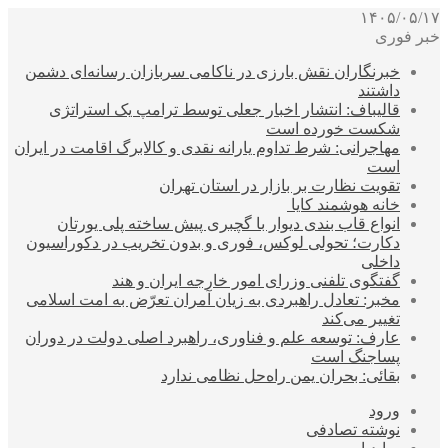
۱۴۰۵/۰۵/۱۷
خبر فوری
خبرنگاران نقش بارزی در ناکامی سربازان رسانه‌ای دشمن
داشتند
قالیباف: انتشار اخبار جعلی توسط ترامپ یک استراتژی
شکست خورده است
مهاجرانی: شرط تداوم یارانه نقدی و کالابرگ اقامت در ایران
است
تقویت نظارت بر بازار در استان تهران
خانه هوشمند کایا
انواع قاب بندی دیوار با گچبری پیش ساخته پلی یورتان
دکارت؛ تحولی لوکس، فوری و بدون تخریب در دکوراسیون
داخلی
گفتگوی تلفنی وزرای امور خارجه ایران و هند
مخبر: تعادل راهبردی به زیان آمران تعرّض به امت اسلامی
تغییر می‌کند
عارف: توسعه علم و فناوری، راهبرد اصلی دولت در دوران
پساجنگ است
بقائی: بحران یمن راه‌حل نظامی ندارد
ورود
نوشته تصادفی