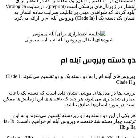
دانشمندان در ۲۴ اکتبر (۳ آبان)‌ یک مقاله را که در انتظار برای
انتشار در ژورنال‌های پزشکی است (preprint)، در سایت Virologica
آپلود کردند که شواهدی مبنی بر قابلیت سرایت ساده انسان به
انسان یک دسته یک آ (Clade Ia) ویروس آبله ام را ارائه می‌کرد.
شیوه‌های انتقال ویروس آبله ام یا آبله میمونی
دو دسته ویروس آبله ام
ویروس‌های آبله ام را به دو دسته یک و دو تقسیم می‌شوند: Clade I
و Clade II
بررسی‌ها در مدل‌های موشی نشان داده است که دسته یک باعث
بیماری ‌شدیدتری می‌شود، هر چند که یافته‌های این ازمایش‌ها ممکن
است در مورد انسان‌ها صادق نباشد.
هر یکی از این دو دسته به دو زیردسته تقسیم می‌شوند و به این
ترتیب چهار دسته شناخته‌شده ویروس آبله ام خواهیم داشت: Ia، Ib،
IIa و IIb
شیوع سال ۲۰۲۲ آبله ام بوسیله ویروس دسته دو بی(IIb) رخ داد که