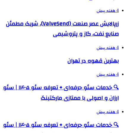
4 هفته پیش
زرپالایش عصر صنعت (ValveSend)، شریک مطمئن
صنایع نفت، گاز و پتروشیمی
4 هفته پیش
بهترین قهوه در تهران
4 هفته پیش
🔍 خدمات سئو حرفه‌ای + تعرفه سئو ۱۴۰۵ | سئو
ارزان و اصولی با ممتازی مارکتینگ
4 هفته پیش
🔍 خدمات سئو حرفه‌ای + تعرفه سئو ۱۴۰۵ | سئو