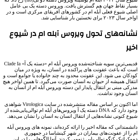
بسیار نقاط جهان هم گسترش یافت. ویروس دسته یک بی عامل
اصلی شیوع فعلی آبله ام در کشورهای آفریقای مرکزی است و در
اواخر سال ۲۰۲۳ برای نخستین بار شناسایی شد.
نشانه‌های تحول ویروس آبله ام در شیوع
اخیر
قدیمی‌ترین سویه شناخته‌شده ویروس آبله ام «دسته یک آ» Clade Ia
است که باعث عفونت های پراکنده در انسان، به ویژه در میان
کودکان می شود. این عفونت محدود به چند خانواده یا جوامع است و
انتقال همیشه از حیوان به انسان صورت می‌گیرد. تا همین اواخر هیچ
مدرکی مبنی بر انتقال پایدار این دسته ویروس آبله ام از انسان به
انسان وجود نداشت.
اما اکنون بر اساس مقاله منتشرشده در سایت Virologica شواهدی
وجود دارد که DNA دسته یک آ ویروس‌های آبله ام توالی‌یابی‌شده از
شیوع کنونی نشانه‌هایی از انتقال انسان به انسان را نشان می‌دهد.
دانشمندانی که مقاله اخیر را ارائه کرده‌اند، نمونه های ویروس آبله
ام را از عفونت‌های بیماران در شهر کینشاسا در جمهوری
دموکراتیک کنگو توالی‌یابی ژنومی کردند. آنها الگوهایی را در این