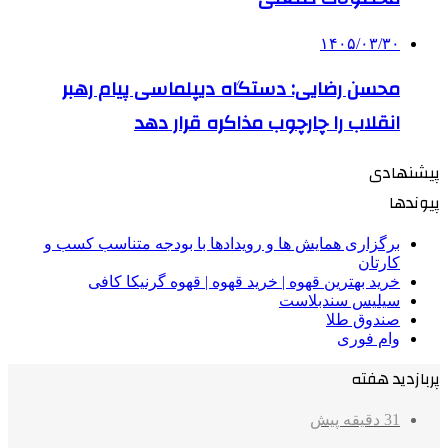
۱۴۰۵/۰۳/۳۰
محسن رضایی: دستگاه دیپلماسی پیام رهبر
انقلاب را چارچوب مذاکره قرار دهد
پیشنهادی
پیوندها
برگزاری همایش ها و رویدادها با بودجه متناسب کسب و
کارتان
خرید بهترین قهوه | خرید قهوه | قهوه گرنیکا کافی
سیلیس سندبلاست
صندوق طلا
وام فوری
پربازدید هفته
31 دقیقه پیش