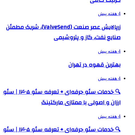
4 هفته پیش
زرپالایش عصر صنعت (ValveSend)، شریک مطمئن
صنایع نفت، گاز و پتروشیمی
4 هفته پیش
بهترین قهوه در تهران
4 هفته پیش
🔍 خدمات سئو حرفه‌ای + تعرفه سئو ۱۴۰۵ | سئو
ارزان و اصولی با ممتازی مارکتینگ
4 هفته پیش
🔍 خدمات سئو حرفه‌ای + تعرفه سئو ۱۴۰۵ | سئو