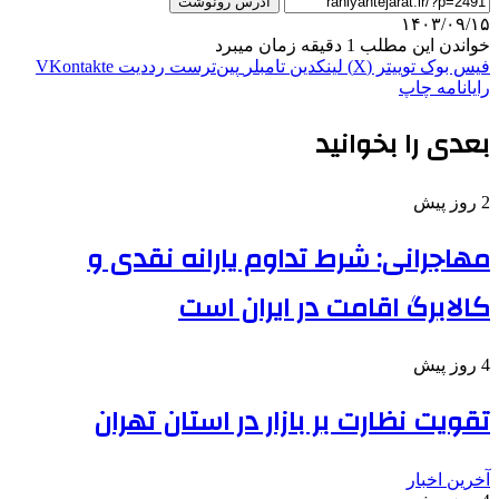
آدرس رونوشت
۱۴۰۳/۰۹/۱۵
خواندن این مطلب 1 دقیقه زمان میبرد
فیس بوک
توییتر (X)
لینکدین
‫تامبلر
‫پین‌ترست
‫رددیت
‫VKontakte
رایانامه
چاپ
بعدی را بخوانید
2 روز پیش
مهاجرانی: شرط تداوم یارانه نقدی و
کالابرگ اقامت در ایران است
4 روز پیش
تقویت نظارت بر بازار در استان تهران
آخرین اخبار