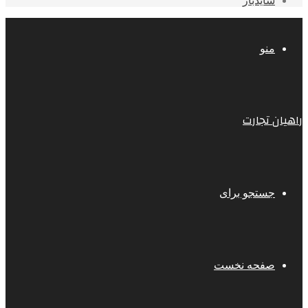
سایدبار
منو
راهیان تجارت
جستجو برای
صفحه نخست