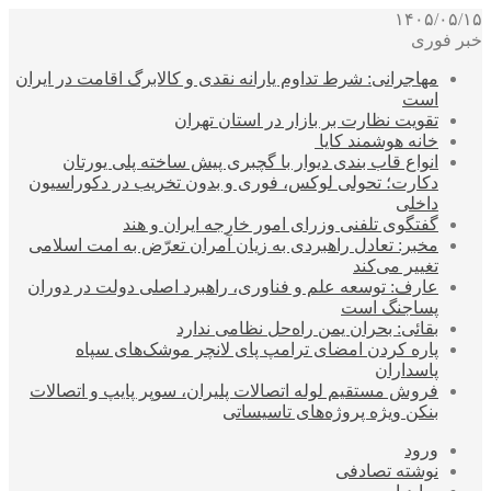
۱۴۰۵/۰۵/۱۵
خبر فوری
مهاجرانی: شرط تداوم یارانه نقدی و کالابرگ اقامت در ایران
است
تقویت نظارت بر بازار در استان تهران
خانه هوشمند کایا
انواع قاب بندی دیوار با گچبری پیش ساخته پلی یورتان
دکارت؛ تحولی لوکس، فوری و بدون تخریب در دکوراسیون
داخلی
گفتگوی تلفنی وزرای امور خارجه ایران و هند
مخبر: تعادل راهبردی به زیان آمران تعرّض به امت اسلامی
تغییر می‌کند
عارف: توسعه علم و فناوری، راهبرد اصلی دولت در دوران
پساجنگ است
بقائی: بحران یمن راه‌حل نظامی ندارد
پاره کردن امضای ترامپ پای لانچر موشک‌های سپاه
پاسداران
فروش مستقیم لوله اتصالات پلیران، سوپر پایپ و اتصالات
بنکن ویژه پروژه‌های تاسیساتی
ورود
نوشته تصادفی