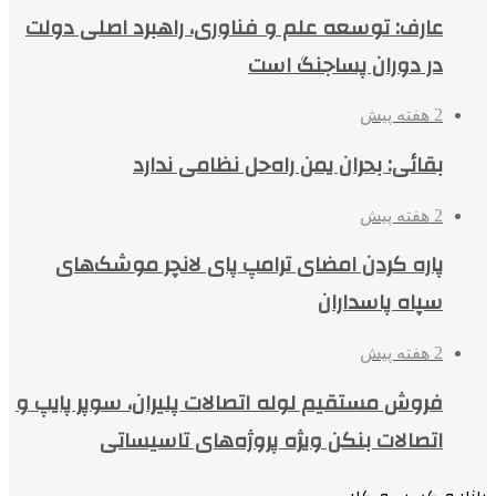
عارف: توسعه علم و فناوری، راهبرد اصلی دولت
در دوران پساجنگ است
2 هفته پیش
بقائی: بحران یمن راه‌حل نظامی ندارد
2 هفته پیش
پاره کردن امضای ترامپ پای لانچر موشک‌های
سپاه پاسداران
2 هفته پیش
فروش مستقیم لوله اتصالات پلیران، سوپر پایپ و
اتصالات بنکن ویژه پروژه‌های تاسیساتی