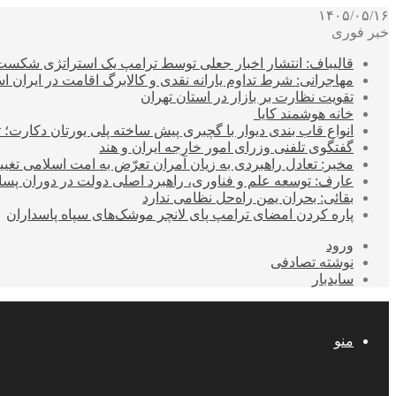
۱۴۰۵/۰۵/۱۶
خبر فوری
قالیباف: انتشار اخبار جعلی توسط ترامپ یک استراتژی شکس
مهاجرانی: شرط تداوم یارانه نقدی و کالابرگ اقامت در ایران 
تقویت نظارت بر بازار در استان تهران
خانه هوشمند کایا
انواع قاب بندی دیوار با گچبری پیش ساخته پلی یورتان دکارت
گفتگوی تلفنی وزرای امور خارجه ایران و هند
مخبر: تعادل راهبردی به زیان آمران تعرّض به امت اسلامی تغیی
عارف: توسعه علم و فناوری، راهبرد اصلی دولت در دوران پ
بقائی: بحران یمن راه‌حل نظامی ندارد
پاره کردن امضای ترامپ پای لانچر موشک‌های سپاه پاسداران
ورود
نوشته تصادفی
سایدبار
منو