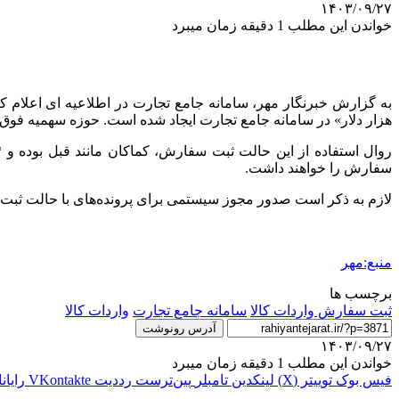
۱۴۰۳/۰۹/۲۷
خواندن این مطلب 1 دقیقه زمان میبرد
به گزارش خبرنگار مهر، سامانه جامع تجارت در اطلاعیه
ای
هزار دلار» در سامانه جامع تجارت ایجاد شده است. حوزه سهمیه فوق مربوط به پروند
روال استفاده از این حالت ثبت سفارش، کماکان مانند قبل بوده و 
سفارش را خواهند داشت.
لازم به ذکر است صدور مجوز سیستمی برای پرونده‌های با حالت ثبت‌سفارش «بدون سابقه تا سقف ۵۰۰ ه
منبع:مهر
برچسب ها
ثبت سفارش واردات کالا
سامانه جامع تجارت
واردات کالا
آدرس رونوشت
۱۴۰۳/۰۹/۲۷
خواندن این مطلب 1 دقیقه زمان میبرد
فیس بوک
توییتر (X)
لینکدین
‫تامبلر
‫پین‌ترست
‫رددیت
‫VKontakte
رایان