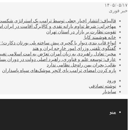
۱۴۰۵/۰۵/۱۷
خبر فوری
قالیباف: انتشار اخبار جعلی توسط ترامپ یک استراتژی شکس
مهاجرانی: شرط تداوم یارانه نقدی و کالابرگ اقامت در ایران 
تقویت نظارت بر بازار در استان تهران
خانه هوشمند کایا
انواع قاب بندی دیوار با گچبری پیش ساخته پلی یورتان دکارت
گفتگوی تلفنی وزرای امور خارجه ایران و هند
مخبر: تعادل راهبردی به زیان آمران تعرّض به امت اسلامی تغیی
عارف: توسعه علم و فناوری، راهبرد اصلی دولت در دوران پ
بقائی: بحران یمن راه‌حل نظامی ندارد
پاره کردن امضای ترامپ پای لانچر موشک‌های سپاه پاسداران
ورود
نوشته تصادفی
سایدبار
منو