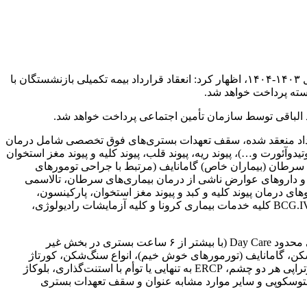
با اشاره به جزئیات انعقاد قرارداد فی‌مابین سازمان تامین اجتماعی و شرکت آتیه‌سازان حافظ برای سال ۱۴۰۳-۱۴۰۴، اظهار کرد: انعقاد قرارداد بیمه تکمیلی بازنشستگان با
 قرداد منعقد شده، سقف تعهدات بستری‌های فوق تخصصی شامل درمان
ئورت و…)، پیوند ریه، پیوند قلب، پیوند کلیه و پیوند مغز استخوان
ن سرطان (بیماران خاص) گامانایف (مرتبط با جراحی تومورهای
بی و داروهای عوارض ناشی از درمان بیماری‌های سرطان، تالاسمی
عصب و عضله (از جمله ALS.MLS پولی میوزیت و دوشن و…) و داروهای درمان پیوند کلیه و کبد و پیوند مغز استخوان، پارکینسون،
آرتریت روماتوئید، لوپوس پمفیگوس، بیماری‌های پوستی، پسوریازیس، نوروپاتی، پری لوسمی، تویروس اسکلروزیس، پری کانسر، تزریق BCG.IVIG کلیه خدمات بیماری کرونا و کلیه آزمایشات رادیولوژی،
نمازی در ادامه بستری عمومی را شامل هزینه‌های درمانی بیمارستانی و اعمال جراحی به شرط بستری شدن در بیمارستان و مراکز جراحی محدود Day Care (با بیشتر از ۶ ساعت بستری در بخش غیر
سکن، گامانایف (تورمورهای خوش خیم)، انواع سنگ‌شکن، کورتاژ
(تشخیصی، درمانی و تخلیه‌ای)، دارو و تزریق ماده فارماکولوژیک داخل هر دو چشم مانند (آواستین، لوسنتیس، ایلا و سایر موارد مشابه)، لیزرتراپی هر دو چشم، ERCP به تنهایی یا توأم با استنت‌گذاری، بلوکاژ
یستوسکوپی و سایر موارد مشابه عنوان و سقف تعهدات بستری