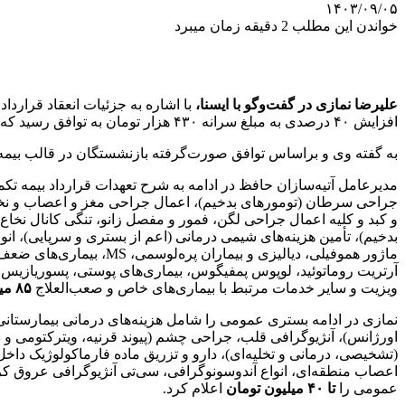
۱۴۰۳/۰۹/۰۵
خواندن این مطلب 2 دقیقه زمان میبرد
علیرضا نمازی در گفت‌وگو با ایسنا،
افزایش ۴۰ درصدی به مبلغ سرانه ۴۳۰ هزار تومان به توافق رسید که ۵۰ درصد از آن سازمان تامین اجتماعی و ۵۰ درصد دیگر توسط بازنشسته پرداخت خواهد شد.
به گفته وی و براساس توافق صورت‌گرفته بازنشستگان در قالب بیمه تکمیلی آتیه‌سازان حافظ ۲۱۵ هزار تومان پرداخت می‌کنند و ۵۰ درصد ال
مدیرعامل آتیه‌سازان حافظ در ادامه به شرح تعهدات قرارداد بیمه
جراحی سرطان (تومورهای بدخیم)، اعمال جراحی مغز و اعصاب و نخاع، ق
و کبد و کلیه اعمال جراحی لگن، فمور و مفصل زانو، تنگی کانال نخا
بدخیم)، تأمین هزینه‌های شیمی درمانی (اعم از بستری و سرپایی)، ان
ویزیت و سایر خدمات مرتبط با بیماری‌های خاص و صعب‌العلاج
۸۵ میلیون تومان است.
اورژانس)، آنژیوگرافی قلب، جراحی چشم (پیوند قرنیه، ویترکتومی و 
اعصاب منطقه‌ای، انواع آندوسونوگرافی، سی‌تی آنژیوگرافی عروق ک
عمومی را
تا ۴۰ میلیون تومان
اعلام کرد.