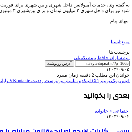
به گفته وی، خدمات آمبولانس داخل شهری و بین شهری برای فوریت‌ها
شود نیز برای داخل شهری ۲ میلیون تومان و برای بین‌شهری ۳ میلیون تومان است.
انتهای پیام
منبع:ایسنا
برچسب ها
آتیه سازان حافظ
بیمه تکمیلی
آدرس رونوشت
۱۴۰۳/۰۹/۰۵
خواندن این مطلب 2 دقیقه زمان میبرد
فیس بوک
توییتر (X)
لینکدین
‫تامبلر
‫پین‌ترست
‫رددیت
‫VKontakte
رایان
بعدی را بخوانید
اجتماعی > خانواده
۱۴۰۳/۰۹/۰۲
بررسی کلیات لایحه اصلاح «قانون مبارزه با