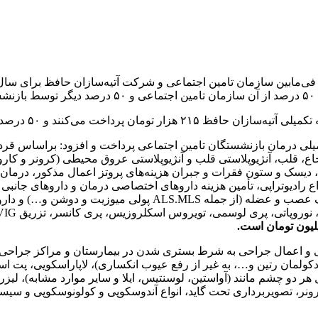
باقی توسط سازمان تأمین اجتماعی پرداخت خواهد شد.
 تکمیلی درمان بازنشستگان تامین اجتماعی پرداخت و افزود: براساس
لب، آنژیوپلاستی قلب و آنژیوپلاستی عروق محیطی (کرونر و کاروتیدوآ
ع، دیسک و ستون فقرات و جبران هزینه‌های پروتز اعمال مذکور، درما
واع رادیوتراپی، تأمین هزینه داروهای اختصاصی درمان و داروهای جان
ماژور هموفیلی، دیالیزی و بیماران پره‌لوسمی، MS، بیماری‌های ضعف 
دکولمان رتین و…، به غیر از رفع عیوب انکساری)، لاپاراسکویی، پت ا
رونر، تصویربرداری تحت گاید، انواع آندوسکوپی و کولونوسکوپی و س