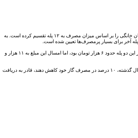
ارتباط فردا: هوشنگ صیدالی درباره افزایش تعرفه پلکانی مشترکان پرمصرف گاز خانگی گفت: شرکت ملی گاز ایران تعرفه پلکانی مشترکان خانگی را بر اساس میزان مصرف به ۱۲ پله تقسیم کرده است. به
ه آخر برای بسیار پرمصرف‌ها تعیین شده است.
وی افزود: تعرفه پله‌های ۱۱ و ۱۲ امسال تقریباً ۹۵ درصد نسبت به سال گذشته افزایش یافته است. سال گذشته، تعرفه هر مترمکعب گاز در این دو پله حدود ۶ هزار تومان بود، اما امسال این مبلغ به ۱۱ هزار و
مدیر هماهنگی امور گازرسانی شرکت ملی گاز ایران بیان کرد: بر اساس مصوبه ۲۰ آبان هیئت وزیران، مشترکانی که بتوانند در مقایسه با سال گذشته، ۱۰ درصد در مصرف گاز خود کاهش دهند، قادر به دریافت