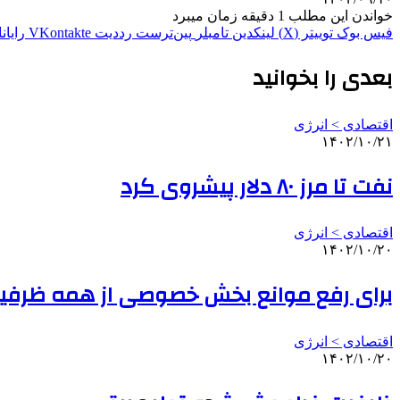
خواندن این مطلب 1 دقیقه زمان میبرد
فیس بوک
توییتر (X)
لینکدین
‫تامبلر
‫پین‌ترست
‫رددیت
‫VKontakte
رایان
بعدی را بخوانید
اقتصادی > انرژی
۱۴۰۲/۱۰/۲۱
نفت تا مرز ۸۰ دلار پیشروی کرد
اقتصادی > انرژی
۱۴۰۲/۱۰/۲۰
برای رفع موانع بخش خصوصی از همه ظرفیت
اقتصادی > انرژی
۱۴۰۲/۱۰/۲۰