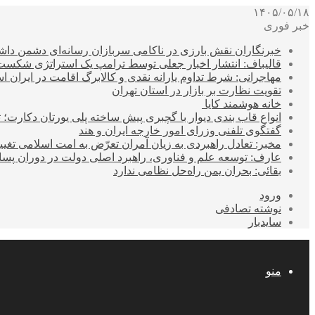
۱۴۰۵/۰۵/۱۸
خبر فوری
خبرنگاران نقش بارزی در ناکامی سربازان رسانه‌ای دشمن داشت
قالیباف: انتشار اخبار جعلی توسط ترامپ یک استراتژی شکس
مهاجرانی: شرط تداوم یارانه نقدی و کالابرگ اقامت در ایران 
تقویت نظارت بر بازار در استان تهران
خانه هوشمند کایا
انواع قاب بندی دیوار با گچبری پیش ساخته پلی یورتان دکارت
گفتگوی تلفنی وزرای امور خارجه ایران و هند
مخبر: تعادل راهبردی به زیان آمران تعرّض به امت اسلامی تغیی
عارف: توسعه علم و فناوری، راهبرد اصلی دولت در دوران پ
بقائی: بحران یمن راه‌حل نظامی ندارد
ورود
نوشته تصادفی
سایدبار
منو