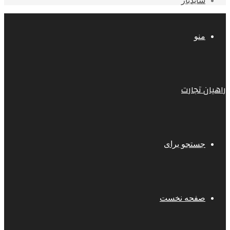
سایدبار
منو
راهیان تجارت
جستجو برای
صفحه نخست