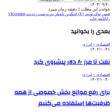
۱۴۰۳/۰۹/۲۰
خواندن این مطلب 2 دقیقه زمان میبرد
فیس بوک
توییتر (X)
لینکدین
‫تامبلر
‫پین‌ترست
‫رددیت
‫VKontakte
رایانامه
چاپ
بعدی را بخوانید
اقتصادی > انرژی
۱۴۰۲/۱۰/۲۱
نفت تا مرز ۸۰ دلار پیشروی کرد
اقتصادی > انرژی
۱۴۰۲/۱۰/۲۰
برای رفع موانع بخش خصوصی از همه
ظرفیت‌ها استفاده می‌کنیم