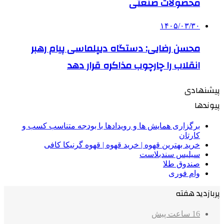
محصولات صنعتی
۱۴۰۵/۰۳/۳۰
محسن رضایی: دستگاه دیپلماسی پیام رهبر
انقلاب را چارچوب مذاکره قرار دهد
پیشنهادی
پیوندها
برگزاری همایش ها و رویدادها با بودجه متناسب کسب و
کارتان
خرید بهترین قهوه | خرید قهوه | قهوه گرنیکا کافی
سیلیس سندبلاست
صندوق طلا
وام فوری
پربازدید هفته
16 ساعت پیش