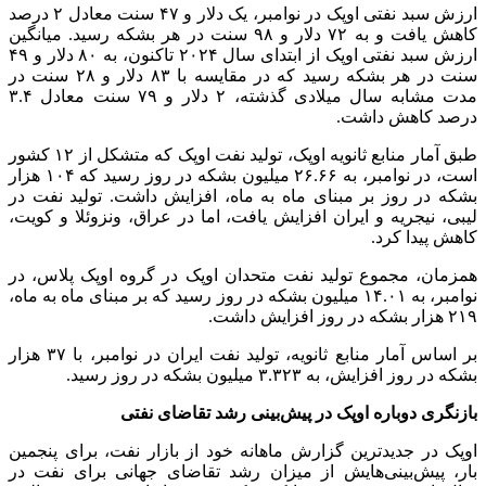
ارزش سبد نفتی اوپک در نوامبر، یک دلار و ۴۷ سنت معادل ۲ درصد
کاهش یافت و به ۷۲ دلار و ۹۸ سنت در هر بشکه رسید. میانگین
ارزش سبد نفتی اوپک از ابتدای سال ۲۰۲۴ تاکنون، به ۸۰ دلار و ۴۹
سنت در هر بشکه رسید که در مقایسه با ۸۳ دلار و ۲۸ سنت در
مدت مشابه سال میلادی گذشته، ۲ دلار و ۷۹ سنت معادل ۳.۴
درصد کاهش داشت.
طبق آمار منابع ثانویه اوپک، تولید نفت اوپک که متشکل از ۱۲ کشور
است، در نوامبر، به ۲۶.۶۶ میلیون بشکه در روز رسید که ۱۰۴ هزار
بشکه در روز بر مبنای ماه به ماه، افزایش داشت. تولید نفت در
لیبی، نیجریه و ایران افزایش یافت، اما در عراق، ونزوئلا و کویت،
کاهش پیدا کرد.
همزمان، مجموع تولید نفت متحدان اوپک در گروه اوپک پلاس، در
نوامبر، به ۱۴.۰۱ میلیون بشکه در روز رسید که بر مبنای ماه به ماه،
۲۱۹ هزار بشکه در روز افزایش داشت.
بر اساس آمار منابع ثانویه، تولید نفت ایران در نوامبر، با ۳۷ هزار
بشکه در روز افزایش، به ۳.۳۲۳ میلیون بشکه در روز رسید.
بازنگری دوباره اوپک در پیش‌بینی‌ رشد تقاضای نفتی
اوپک در جدیدترین گزارش ماهانه خود از بازار نفت، برای پنجمین
بار، پیش‌بینی‌هایش از میزان رشد تقاضای جهانی برای نفت در