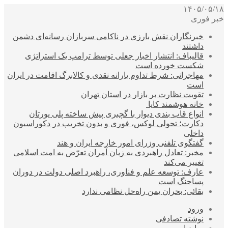
۱۴۰۵/۰۵/۱۸
خبر فوری
خبرنگاران نقش بارزی در ناکامی سربازان رسانه‌ای دشمن
داشتند
قالیباف: انتشار اخبار جعلی توسط ترامپ یک استراتژی
شکست خورده است
مهاجرانی: شرط تداوم یارانه نقدی و کالابرگ اقامت در ایران
است
تقویت نظارت بر بازار در استان تهران
خانه هوشمند کایا
انواع قاب بندی دیوار با گچبری پیش ساخته پلی یورتان
دکارت؛ تحولی لوکس، فوری و بدون تخریب در دکوراسیون
داخلی
گفتگوی تلفنی وزرای امور خارجه ایران و هند
مخبر: تعادل راهبردی به زیان آمران تعرّض به امت اسلامی
تغییر می‌کند
عارف: توسعه علم و فناوری، راهبرد اصلی دولت در دوران
پساجنگ است
بقائی: بحران یمن راه‌حل نظامی ندارد
ورود
نوشته تصادفی