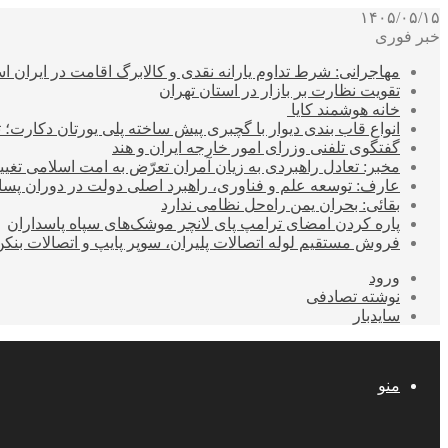
۱۴۰۵/۰۵/۱۵
خبر فوری
مهاجرانی: شرط تداوم یارانه نقدی و کالابرگ اقامت در ایران 
تقویت نظارت بر بازار در استان تهران
خانه هوشمند کایا
انواع قاب بندی دیوار با گچبری پیش ساخته پلی یورتان دکارت
گفتگوی تلفنی وزرای امور خارجه ایران و هند
مخبر: تعادل راهبردی به زیان آمران تعرّض به امت اسلامی تغیی
عارف: توسعه علم و فناوری، راهبرد اصلی دولت در دوران پ
بقائی: بحران یمن راه‌حل نظامی ندارد
پاره کردن امضای ترامپ پای لانچر موشک‌های سپاه پاسداران
فروش مستقیم لوله اتصالات پلیران، سوپر پایپ و اتصالات بنکن
ورود
نوشته تصادفی
سایدبار
منو