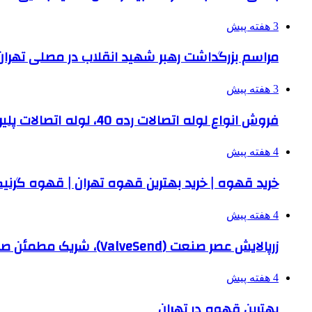
3 هفته پیش
مراسم بزرگداشت رهبر شهید انقلاب در مصلی تهران 
3 هفته پیش
فروش انواع لوله اتصالات رده 40، لوله اتصالات پلیران، سوپرپایپ و سایر انواع لوله و اتصالات
4 هفته پیش
خرید قهوه | خرید بهترین قهوه تهران | قهوه گرنی
4 هفته پیش
زرپالایش عصر صنعت (ValveSend)، شریک مطمئن صنایع نفت، گاز و پتروشیمی
4 هفته پیش
بهترین قهوه در تهران