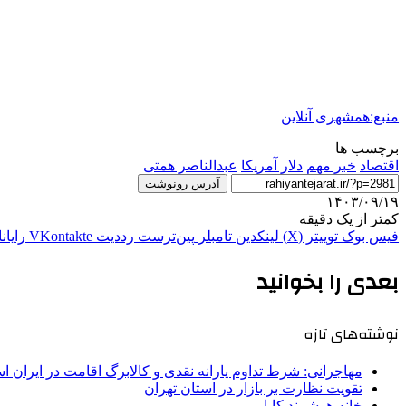
منبع:همشهری آنلاین
برچسب ها
اقتصاد
خبر مهم
دلار آمريكا
عبدالناصر همتی
آدرس رونوشت
۱۴۰۳/۰۹/۱۹
کمتر از یک دقیقه
فیس بوک
توییتر (X)
لینکدین
‫تامبلر
‫پین‌ترست
‫رددیت
‫VKontakte
رایان
بعدی را بخوانید
نوشته‌های تازه
مهاجرانی: شرط تداوم یارانه نقدی و کالابرگ اقامت در ایران 
تقویت نظارت بر بازار در استان تهران
خانه هوشمند کایا