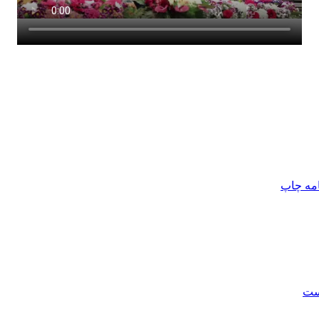
امه
چاپ
است