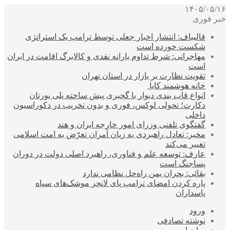
۱۴۰۵/۰۵/۱۶
خبر فوری
قالیباف: انتشار اخبار جعلی توسط ترامپ یک استراتژی
شکست خورده است
مهاجرانی: شرط تداوم یارانه نقدی و کالابرگ اقامت در ایران
است
تقویت نظارت بر بازار در استان تهران
خانه هوشمند کایا
انواع قاب بندی دیوار با گچبری پیش ساخته پلی یورتان
دکارت؛ تحولی لوکس، فوری و بدون تخریب در دکوراسیون
داخلی
گفتگوی تلفنی وزرای امور خارجه ایران و هند
مخبر: تعادل راهبردی به زیان آمران تعرّض به امت اسلامی
تغییر می‌کند
عارف: توسعه علم و فناوری، راهبرد اصلی دولت در دوران
پساجنگ است
بقائی: بحران یمن راه‌حل نظامی ندارد
پاره کردن امضای ترامپ پای لانچر موشک‌های سپاه
پاسداران
ورود
نوشته تصادفی