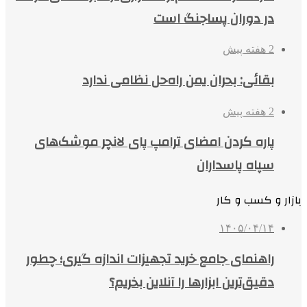
در دوران پساجنگ است
2 هفته پیش
بقائی: بحران یمن راه‌حل نظامی ندارد
2 هفته پیش
پاره کردن امضای ترامپ پای لانچر موشک‌های
سپاه پاسداران
بازار و کسب و کار
۱۴۰۵/۰۴/۱۴
راهنمای جامع خرید تجهیزات اندازه گیری؛ چطور
دقیق‌ترین ابزارها را آنلاین بخریم؟