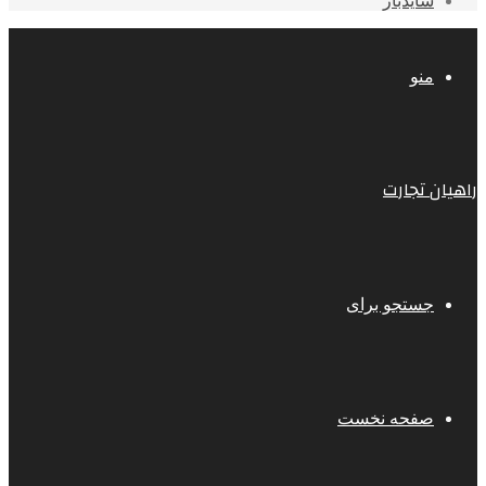
سایدبار
منو
راهیان تجارت
جستجو برای
صفحه نخست