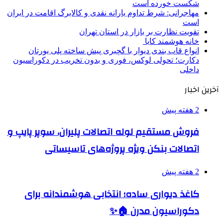
شکست خورده است
مهاجرانی: شرط تداوم یارانه نقدی و کالابرگ اقامت در ایران
است
تقویت نظارت بر بازار در استان تهران
خانه هوشمند کایا
انواع قاب بندی دیوار با گچبری پیش ساخته پلی یورتان
دکارت؛ تحولی لوکس، فوری و بدون تخریب در دکوراسیون
داخلی
آخرین اخبار
2 هفته پیش
فروش مستقیم لوله اتصالات پلیران، سوپر پایپ و
اتصالات بنکن ویژه پروژه‌های تاسیساتی
2 هفته پیش
کاغذ دیواری ساده؛ انتخابی هوشمندانه برای
دکوراسیون مدرن 🏠✨