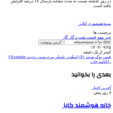
در روز گذشته نسبت به مدت مشابه پارسال ۱۸ درصد افزایش
یافته است.
منبع:همشهری آنلاین
برچسب ها
خبر مهم
قیمت نفت و گاز
گاز
آدرس رونوشت
۱۴۰۳/۰۹/۲۵
کمتر از یک دقیقه
فیس بوک
توییتر (X)
لینکدین
‫تامبلر
‫پین‌ترست
‫رددیت
‫VKontakte
رایانامه
چاپ
بعدی را بخوانید
آخرین اخبار
4 روز پیش
خانه هوشمند کایا