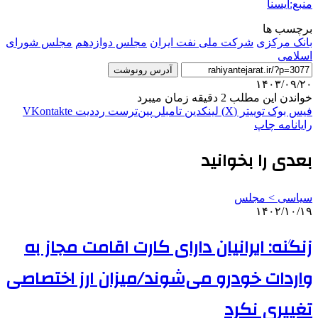
منبع:ایسنا
برچسب ها
بانک مرکزی
شرکت ملی نفت ایران
مجلس دوازدهم
مجلس شورای
اسلامی
آدرس رونوشت
۱۴۰۳/۰۹/۲۰
خواندن این مطلب 2 دقیقه زمان میبرد
فیس بوک
توییتر (X)
لینکدین
‫تامبلر
‫پین‌ترست
‫رددیت
‫VKontakte
رایانامه
چاپ
بعدی را بخوانید
سیاسی > مجلس
۱۴۰۲/۱۰/۱۹
زنگنه: ایرانیان دارای کارت اقامت مجاز به
واردات خودرو می‌شوند/میزان ارز اختصاصی
تغییری نکرد