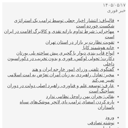
۱۴۰۵/۰۵/۱۷
خبر فوری
قالیباف: انتشار اخبار جعلی توسط ترامپ یک استراتژی
شکست خورده است
مهاجرانی: شرط تداوم یارانه نقدی و کالابرگ اقامت در ایران
است
تقویت نظارت بر بازار در استان تهران
خانه هوشمند کایا
انواع قاب بندی دیوار با گچبری پیش ساخته پلی یورتان
دکارت؛ تحولی لوکس، فوری و بدون تخریب در دکوراسیون
داخلی
گفتگوی تلفنی وزرای امور خارجه ایران و هند
مخبر: تعادل راهبردی به زیان آمران تعرّض به امت اسلامی
تغییر می‌کند
عارف: توسعه علم و فناوری، راهبرد اصلی دولت در دوران
پساجنگ است
بقائی: بحران یمن راه‌حل نظامی ندارد
پاره کردن امضای ترامپ پای لانچر موشک‌های سپاه
پاسداران
ورود
نوشته تصادفی