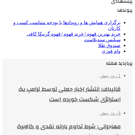
پیشنهادی
پیوندها
برگزاری همایش ها و رویدادها با بودجه متناسب کسب و
کارتان
خرید بهترین قهوه | خرید قهوه | قهوه گرنیکا کافی
سیلیس سندبلاست
صندوق طلا
وام فوری
پربازدید هفته
1 روز پیش
قالیباف: انتشار اخبار جعلی توسط ترامپ یک
استراتژی شکست خورده است
4 روز پیش
مهاجرانی: شرط تداوم یارانه نقدی و کالابرگ