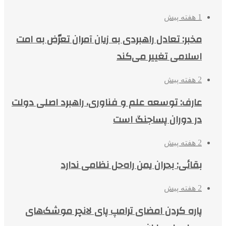
1 هفته پیش
مخبر: تعادل راهبردی به زیان آمران تعرّض به امت
اسلامی تغییر می‌کند
2 هفته پیش
عارف: توسعه علم و فناوری، راهبرد اصلی دولت
در دوران پساجنگ است
2 هفته پیش
بقائی: بحران یمن راه‌حل نظامی ندارد
2 هفته پیش
پاره کردن امضای ترامپ پای لانچر موشک‌های