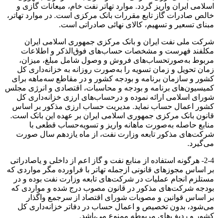
اسلامی ایران واریز گردد. موارد تهاتر نفت خام، میعانات گازی و
خالص صادرات گاز تابع مقررات بانک مرکزی است. در موارد تهاتر،
مبنای تسعیر و تسهیم، کالای نهائی صادراتی است.
شرکت ملی نفت ایران و بانک مرکزی جمهوری اسلامی ایران
‏مکلفند فهرست و مشخصات حساب‌های فوق‌الذکر و اطلاعات
مربوط به‌صورتحساب‌های فروش و وصول شامل مبلغ،‏ میزان،
زمان تحویل و زمان تسویه را به‌صورت روزانه به خزانه‌داری کل
کشور و ‏سازمان برنامه و بودجه کشور و در مقاطع سه‌ماهه برای
کمیسیون‌های برنامه و بودجه و محاسبات، اقتصادی و انرژی مجلس
شورای اسلامی ارائه نموده و درحساب‌های ارزی خزانه‌داری کل
کشور ‏اعمال حساب نماید. مدیریت حساب ارزی مذکور بر اساس
قانون بانک مرکزی‏ جمهوری اسلامی ایران بر عهده این بانک است.
منابع حاصله به‌صورت ماهانه واریز و تسویه‌حساب قطعی با
شرکت‌های مذکور تابعه وزارت نفت، از ماه یازدهم سال صورت
می‌گیرد.
2-4- هرگونه استفاده از منابع نفت و گاز اعم از داخلی و یاصادراتی
بر اساس مجوزهای قانونی ازجمله تهاتر با فراورده مگر مواردی که
مستلزم انجام عملیات در شرکت‌های تابعه وزارت نفت بوده و در
بودجه شرکت‌های مذکور در قانون مصوب درج شده و مواردی که
بر اساس قوانین و مصوبات شورای اقتصاد از سرجمع واگذار
می‌شود، بدون تخصیص و اعمال حساب در دفاتر خزانه‌داری کل
کشور و ردیف‌های مربوطه ممنوع می‌باشد.