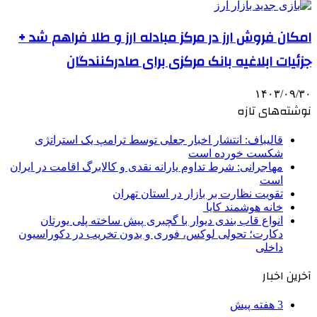
امکان فروش ارز در مرکز مبادله ارز و طلا فراهم شد +
جزئیات ابلاغیه بانک مرکزی برای صادرکنندگان
۱۴۰۳/۰۹/۳۰
نوشته‌های تازه
قالیباف: انتشار اخبار جعلی توسط ترامپ یک استراتژی
شکست خورده است
مهاجرانی: شرط تداوم یارانه نقدی و کالابرگ اقامت در ایران
است
تقویت نظارت بر بازار در استان تهران
خانه هوشمند کایا
انواع قاب بندی دیوار با گچبری پیش ساخته پلی یورتان
دکارت؛ تحولی لوکس، فوری و بدون تخریب در دکوراسیون
داخلی
آخرین اخبار
3 هفته پیش