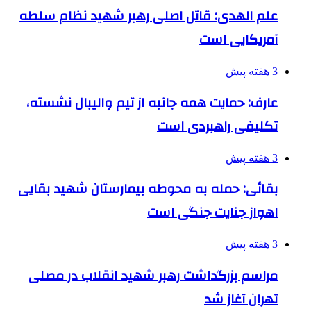
علم الهدی: قاتل اصلی رهبر شهید نظام سلطه
آمریکایی است
3 هفته پیش
عارف: حمایت همه جانبه از تیم والیبال نشسته،
تکلیفی راهبردی است
3 هفته پیش
بقائی: حمله به محوطه بیمارستان شهید بقایی
اهواز جنایت جنگی است
3 هفته پیش
مراسم بزرگداشت رهبر شهید انقلاب در مصلی
تهران آغاز شد