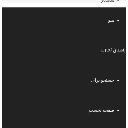
سایدبار
منو
راهیان تجارت
جستجو برای
صفحه نخست