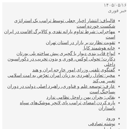
۱۴۰۵/۰۵/۱۶
خبر فوری
قالیباف: انتشار اخبار جعلی توسط ترامپ یک استراتژی
شکست خورده است
مهاجرانی: شرط تداوم یارانه نقدی و کالابرگ اقامت در ایران
است
تقویت نظارت بر بازار در استان تهران
خانه هوشمند کایا
انواع قاب بندی دیوار با گچبری پیش ساخته پلی یورتان
دکارت؛ تحولی لوکس، فوری و بدون تخریب در دکوراسیون
داخلی
گفتگوی تلفنی وزرای امور خارجه ایران و هند
مخبر: تعادل راهبردی به زیان آمران تعرّض به امت اسلامی
تغییر می‌کند
عارف: توسعه علم و فناوری، راهبرد اصلی دولت در دوران
پساجنگ است
بقائی: بحران یمن راه‌حل نظامی ندارد
پاره کردن امضای ترامپ پای لانچر موشک‌های سپاه
پاسداران
ورود
نوشته تصادفی