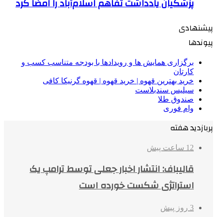
پزشکیان یادداشت تفاهم اسلام‌آباد را امضا کرد
پیشنهادی
پیوندها
برگزاری همایش ها و رویدادها با بودجه متناسب کسب و
کارتان
خرید بهترین قهوه | خرید قهوه | قهوه گرنیکا کافی
سیلیس سندبلاست
صندوق طلا
وام فوری
پربازدید هفته
12 ساعت پیش
قالیباف: انتشار اخبار جعلی توسط ترامپ یک
استراتژی شکست خورده است
3 روز پیش