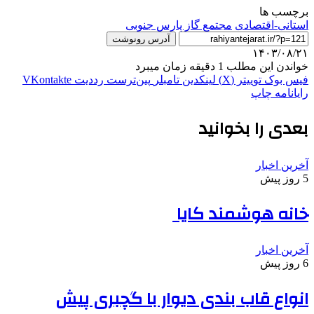
برچسب ها
استانی-اقتصادی
مجتمع گاز پارس جنوبی
آدرس رونوشت
۱۴۰۳/۰۸/۲۱
خواندن این مطلب 1 دقیقه زمان میبرد
فیس بوک
توییتر (X)
لینکدین
‫تامبلر
‫پین‌ترست
‫رددیت
‫VKontakte
رایانامه
چاپ
بعدی را بخوانید
آخرین اخبار
5 روز پیش
خانه هوشمند کایا
آخرین اخبار
6 روز پیش
انواع قاب بندی دیوار با گچبری پیش