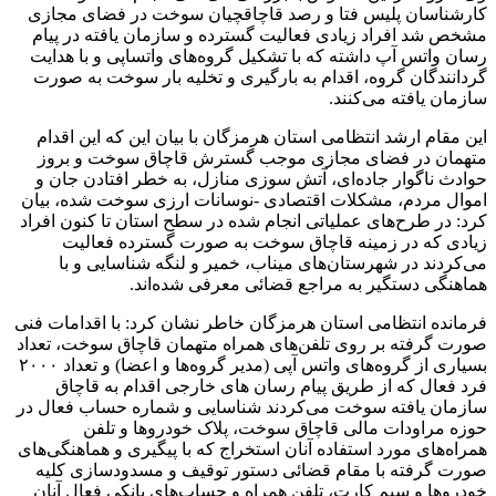
کارشناسان پلیس فتا و رصد قاچاقچیان سوخت در فضای مجازی
مشخص شد افراد زیادی فعالیت گسترده و سازمان یافته در پیام
رسان واتس آپ داشته که با تشکیل گروه‌های واتساپی و با هدایت
گردانندگان گروه، اقدام به بارگیری و تخلیه بار سوخت به صورت
سازمان یافته می‌کنند.
این مقام ارشد انتظامی استان هرمزگان با بیان این که این اقدام
متهمان در فضای مجازی موجب گسترش قاچاق سوخت و بروز
حوادث ناگوار جاده‌ای، آتش سوزی منازل، به خطر افتادن جان و
اموال مردم، مشکلات اقتصادی -نوسانات ارزی سوخت شده، بیان
کرد: در طرح‌های عملیاتی انجام شده در سطح استان تا کنون افراد
زیادی که در زمینه قاچاق سوخت به صورت گسترده فعالیت
می‌کردند در شهرستان‌های میناب، خمیر و لنگه شناسایی و با
هماهنگی دستگیر به مراجع قضائی معرفی شده‌اند.
فرمانده انتظامی استان هرمزگان خاطر نشان کرد: با اقدامات فنی
صورت گرفته بر روی تلفن‌های همراه متهمان قاچاق سوخت، تعداد
بسیاری از گروه‌های واتس آپی (مدیر گروه‌ها و اعضا) و تعداد ۲۰۰۰
فرد فعال که از طریق پیام رسان های خارجی اقدام به قاچاق
سازمان یافته سوخت می‌کردند شناسایی و شماره حساب فعال در
حوزه مراودات مالی قاچاق سوخت، پلاک خودروها و تلفن
همراه‌های مورد استفاده آنان استخراج که با پیگیری و هماهنگی‌های
صورت گرفته با مقام قضائی دستور توقیف و مسدودسازی کلیه
خودروها و سیم کارت، تلفن همراه و حساب‌های بانکی فعال آنان