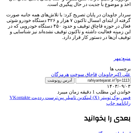
اخذ و موضوع با جدیت در حال پیگیری است.
سردار جاویدان در پایان تصریح کرد: با تلاش‌های همه جانبه صورت
گرفته از ابتدای امسال تاکنون ۷ هزار و ۳۲۶ دستگاه خودرو شوتی
فعال در حوزه قاچاق توقیف و حدود ۴۵۰ دستگاه خودرویی که در
این زمینه فعالیت داشته و تاکنون توقیف نشده‌اند نیز شناسایی و
توقیف آن‌ها در دستور کار قرار دارد.
منبع:مهر
برچسب ها
علی اکبرجاویدان
قاچاق سوخت
هرمزگان
آدرس رونوشت
۱۴۰۳/۰۹/۰۳
خواندن این مطلب 1 دقیقه زمان میبرد
فیس بوک
توییتر (X)
لینکدین
‫تامبلر
‫پین‌ترست
‫رددیت
‫VKontakte
رایانامه
چاپ
بعدی را بخوانید