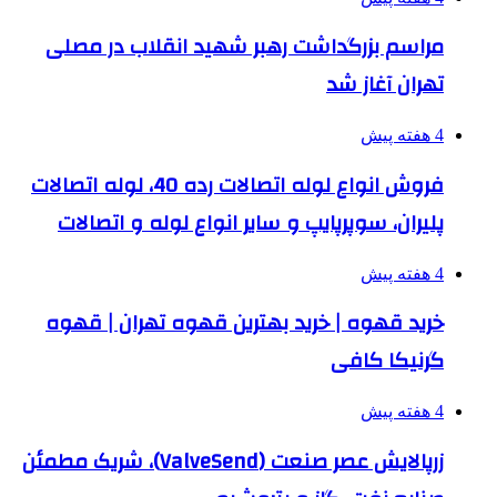
مراسم بزرگداشت رهبر شهید انقلاب در مصلی
تهران آغاز شد
4 هفته پیش
فروش انواع لوله اتصالات رده 40، لوله اتصالات
پلیران، سوپرپایپ و سایر انواع لوله و اتصالات
4 هفته پیش
خرید قهوه | خرید بهترین قهوه تهران | قهوه
گرنیکا کافی
4 هفته پیش
زرپالایش عصر صنعت (ValveSend)، شریک مطمئن