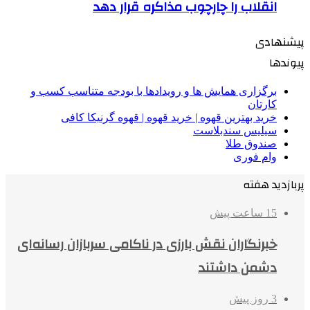
انقلاب را چارچوب مذاکره قرار دهد
پیشنهادی
پیوندها
برگزاری همایش ها و رویدادها با بودجه متناسب کسب و
کارتان
خرید بهترین قهوه | خرید قهوه | قهوه گرنیکا کافی
سیلیس سندبلاست
صندوق طلا
وام فوری
پربازدید هفته
15 ساعت پیش
خبرنگاران نقش بارزی در ناکامی سربازان رسانه‌ای
دشمن داشتند
3 روز پیش