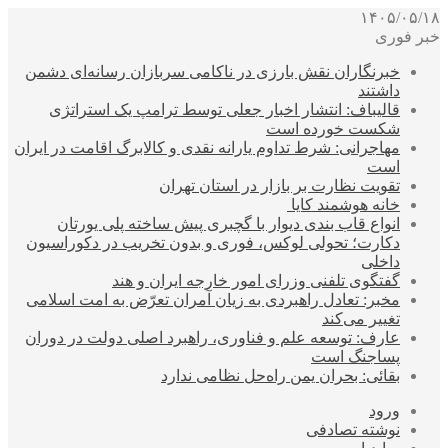
۱۴۰۵/۰۵/۱۸
خبر فوری
خبرنگاران نقش بارزی در ناکامی سربازان رسانه‌ای دشمن
داشتند
قالیباف: انتشار اخبار جعلی توسط ترامپ یک استراتژی
شکست خورده است
مهاجرانی: شرط تداوم یارانه نقدی و کالابرگ اقامت در ایران
است
تقویت نظارت بر بازار در استان تهران
خانه هوشمند کایا
انواع قاب بندی دیوار با گچبری پیش ساخته پلی یورتان
دکارت؛ تحولی لوکس، فوری و بدون تخریب در دکوراسیون
داخلی
گفتگوی تلفنی وزرای امور خارجه ایران و هند
مخبر: تعادل راهبردی به زیان آمران تعرّض به امت اسلامی
تغییر می‌کند
عارف: توسعه علم و فناوری، راهبرد اصلی دولت در دوران
پساجنگ است
بقائی: بحران یمن راه‌حل نظامی ندارد
ورود
نوشته تصادفی