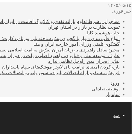
۱۴۰۵/۰۵/۱۵
خبر فوری
مهاجرانی: شرط تداوم یارانه نقدی و کالابرگ اقامت در ایران 
تقویت نظارت بر بازار در استان تهران
خانه هوشمند کایا
انواع قاب بندی دیوار با گچبری پیش ساخته پلی یورتان دکارت
گفتگوی تلفنی وزرای امور خارجه ایران و هند
مخبر: تعادل راهبردی به زیان آمران تعرّض به امت اسلامی تغیی
عارف: توسعه علم و فناوری، راهبرد اصلی دولت در دوران پ
بقائی: بحران یمن راه‌حل نظامی ندارد
پاره کردن امضای ترامپ پای لانچر موشک‌های سپاه پاسداران
فروش مستقیم لوله اتصالات پلیران، سوپر پایپ و اتصالات بنکن
ورود
نوشته تصادفی
سایدبار
منو