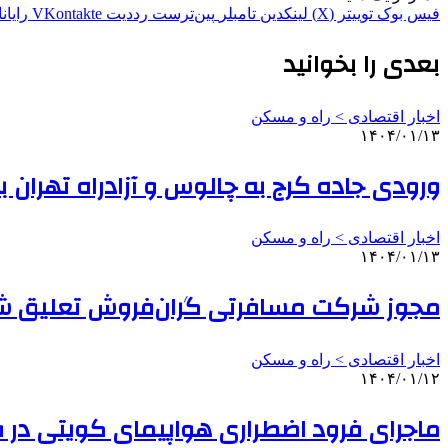
فیس بوک
توییتر (X)
لینکدین
‫تامبلر
‫پین‌ترست
‫رددیت
‫VKontakte
رایان
بعدی را بخوانید
اخبار اقتصادی > راه و مسکن
۱۴۰۴/۰۱/۱۳
ورودی جاده کرج به چالوس و آزادراه تهران
اخبار اقتصادی > راه و مسکن
۱۴۰۴/۰۱/۱۳
مجوز شرکت مسافرتی گران‌فروش تعلیق ش
اخبار اقتصادی > راه و مسکن
۱۴۰۴/۰۱/۱۲
ماجرای فرود اضطراری هواپیمای کویتی در ف