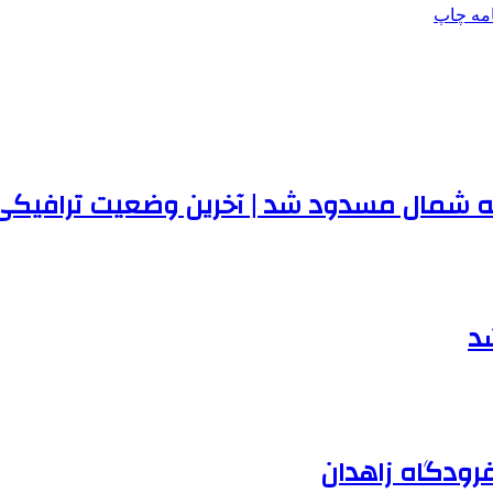
امه
چاپ
 به شمال مسدود شد |‌ آخرین وضعیت ترافیک
د
رودگاه زاهدان