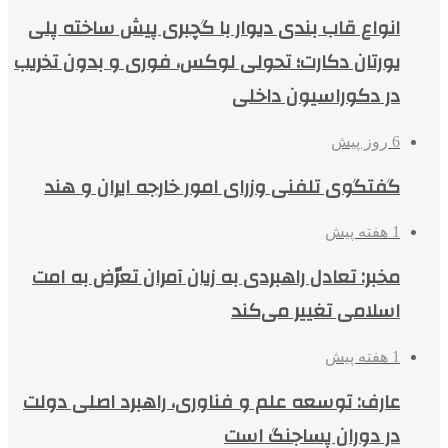
انواع قاب بندی دیوار با گچبری پیش ساخته پلی
یورتان دکارت؛ تحولی لوکس، فوری و بدون تخریب
در دکوراسیون داخلی
6 روز پیش
گفتگوی تلفنی وزرای امور خارجه ایران و هند
1 هفته پیش
مخبر: تعادل راهبردی به زیان آمران تعرّض به امت
اسلامی تغییر می‌کند
1 هفته پیش
عارف: توسعه علم و فناوری، راهبرد اصلی دولت
در دوران پساجنگ است