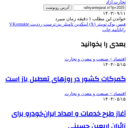
تجارت ازاد
آدرس رونوشت
۱۴۰۳/۰۹/۱۱
خواندن این مطلب 1 دقیقه زمان میبرد
فیس بوک
توییتر (X)
لینکدین
‫تامبلر
‫پین‌ترست
‫رددیت
‫VKontakte
رایانامه
چاپ
بعدی را بخوانید
اقتصاد > صنعت و معدن و تجارت
۱۴۰۴/۰۵/۱۵
گمرکات کشور در روزهای تعطیل باز است
اقتصاد > صنعت و معدن و تجارت
۱۴۰۴/۰۵/۱۵
آغاز طرح خدمات و امداد ایران‌خودرو برای
زائران اربعین حسینی