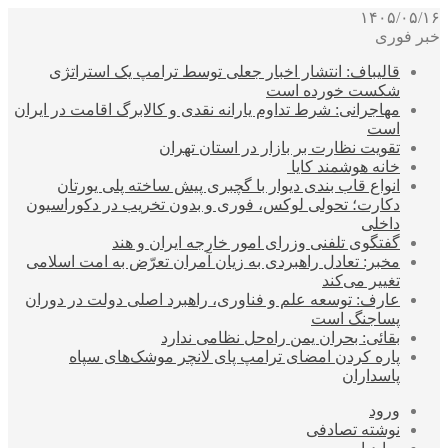
۱۴۰۵/۰۵/۱۶
خبر فوری
قالیباف: انتشار اخبار جعلی توسط ترامپ یک استراتژی
شکست خورده است
مهاجرانی: شرط تداوم یارانه نقدی و کالابرگ اقامت در ایران
است
تقویت نظارت بر بازار در استان تهران
خانه هوشمند کایا
انواع قاب بندی دیوار با گچبری پیش ساخته پلی یورتان
دکارت؛ تحولی لوکس، فوری و بدون تخریب در دکوراسیون
داخلی
گفتگوی تلفنی وزرای امور خارجه ایران و هند
مخبر: تعادل راهبردی به زیان آمران تعرّض به امت اسلامی
تغییر می‌کند
عارف: توسعه علم و فناوری، راهبرد اصلی دولت در دوران
پساجنگ است
بقائی: بحران یمن راه‌حل نظامی ندارد
پاره کردن امضای ترامپ پای لانچر موشک‌های سپاه
پاسداران
ورود
نوشته تصادفی