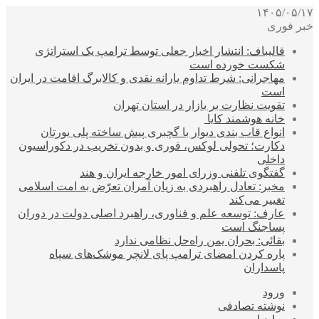
۱۴۰۵/۰۵/۱۷
خبر فوری
قالیباف: انتشار اخبار جعلی توسط ترامپ یک استراتژی
شکست خورده است
مهاجرانی: شرط تداوم یارانه نقدی و کالابرگ اقامت در ایران
است
تقویت نظارت بر بازار در استان تهران
خانه هوشمند کایا
انواع قاب بندی دیوار با گچبری پیش ساخته پلی یورتان
دکارت؛ تحولی لوکس، فوری و بدون تخریب در دکوراسیون
داخلی
گفتگوی تلفنی وزرای امور خارجه ایران و هند
مخبر: تعادل راهبردی به زیان آمران تعرّض به امت اسلامی
تغییر می‌کند
عارف: توسعه علم و فناوری، راهبرد اصلی دولت در دوران
پساجنگ است
بقائی: بحران یمن راه‌حل نظامی ندارد
پاره کردن امضای ترامپ پای لانچر موشک‌های سپاه
پاسداران
ورود
نوشته تصادفی