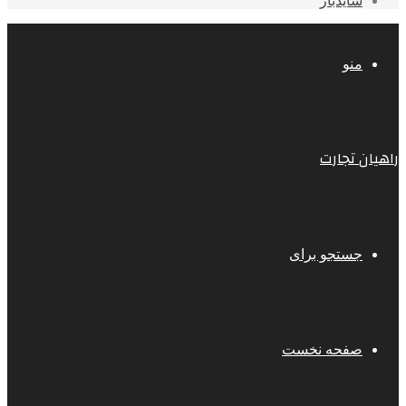
سایدبار
منو
راهیان تجارت
جستجو برای
صفحه نخست