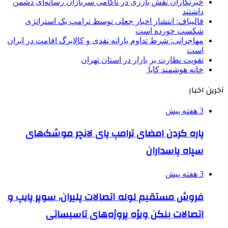
خبرنگاران نقش بارزی در ناکامی سربازان رسانه‌ای دشمن
داشتند
قالیباف: انتشار اخبار جعلی توسط ترامپ یک استراتژی
شکست خورده است
مهاجرانی: شرط تداوم یارانه نقدی و کالابرگ اقامت در ایران
است
تقویت نظارت بر بازار در استان تهران
خانه هوشمند کایا
آخرین اخبار
3 هفته پیش
پاره کردن امضای ترامپ پای لانچر موشک‌های
سپاه پاسداران
3 هفته پیش
فروش مستقیم لوله اتصالات پلیران، سوپر پایپ و
اتصالات بنکن ویژه پروژه‌های تاسیساتی