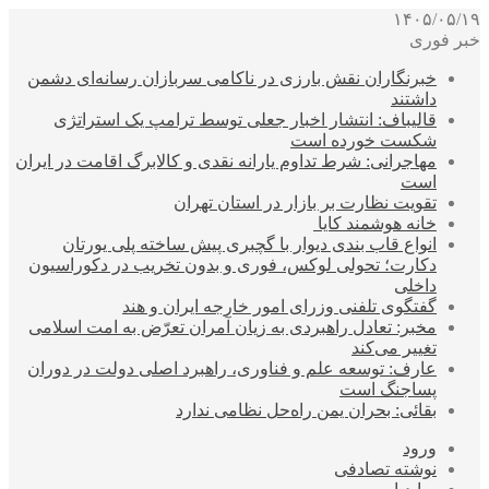
۱۴۰۵/۰۵/۱۹
خبر فوری
خبرنگاران نقش بارزی در ناکامی سربازان رسانه‌ای دشمن
داشتند
قالیباف: انتشار اخبار جعلی توسط ترامپ یک استراتژی
شکست خورده است
مهاجرانی: شرط تداوم یارانه نقدی و کالابرگ اقامت در ایران
است
تقویت نظارت بر بازار در استان تهران
خانه هوشمند کایا
انواع قاب بندی دیوار با گچبری پیش ساخته پلی یورتان
دکارت؛ تحولی لوکس، فوری و بدون تخریب در دکوراسیون
داخلی
گفتگوی تلفنی وزرای امور خارجه ایران و هند
مخبر: تعادل راهبردی به زیان آمران تعرّض به امت اسلامی
تغییر می‌کند
عارف: توسعه علم و فناوری، راهبرد اصلی دولت در دوران
پساجنگ است
بقائی: بحران یمن راه‌حل نظامی ندارد
ورود
نوشته تصادفی