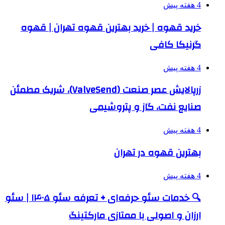
4 هفته پیش
خرید قهوه | خرید بهترین قهوه تهران | قهوه
گرنیکا کافی
4 هفته پیش
زرپالایش عصر صنعت (ValveSend)، شریک مطمئن
صنایع نفت، گاز و پتروشیمی
4 هفته پیش
بهترین قهوه در تهران
4 هفته پیش
🔍 خدمات سئو حرفه‌ای + تعرفه سئو ۱۴۰۵ | سئو
ارزان و اصولی با ممتازی مارکتینگ