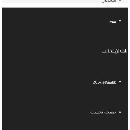
سایدبار
منو
راهیان تجارت
جستجو برای
صفحه نخست