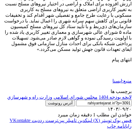
ارزش افزوده برای املاک و اراضی در اختیار نیروهای مسلح نسبت
به تغییر کاربری اراضی متعلق به نیروهای مسلح به کاربری
مسکونی با رعایت طرح جامع و تفصیلی شهر اقدام کند و تخفیفات
قانونی برای کاهش سهم سرانه شهری را اعمال نماید. با درخواست
سازمان‌های ذی‌ربط و با تأیید ستاد کل نیروهای مسلح کمیسیون
ماده ۵ شورای عالی شهرسازی و معماری تغییر کاربری یاد شده را
با اولویت رسیدگی نموده و گواهی لازم صادر می‌شود. تسهیلات
پرداختی شبکه بانکی برای احداث منازل سازمانی فوق مشمول
ایفای تعهدات قانون جهش تولید مسکن می‌گردد.»
انتهای پیام
منبع:ایسنا
برچسب ها
لایحه بودجه 1404
مجلس شورای اسلامی
وزارت راه و شهرسازي
آدرس رونوشت
۱۴۰۳/۰۹/۲۰
خواندن این مطلب 1 دقیقه زمان میبرد
فیس بوک
توییتر (X)
لینکدین
‫تامبلر
‫پین‌ترست
‫رددیت
‫VKontakte
رایانامه
چاپ