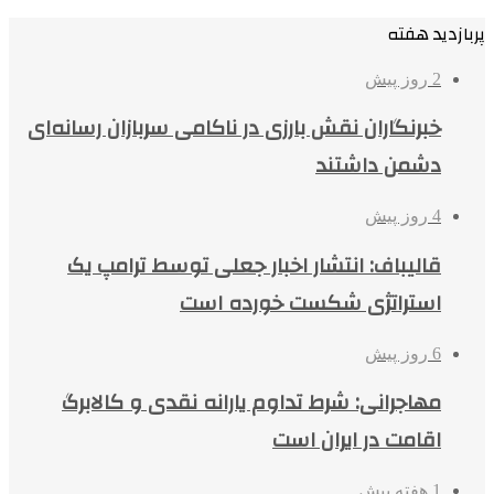
پربازدید هفته
2 روز پیش
خبرنگاران نقش بارزی در ناکامی سربازان رسانه‌ای
دشمن داشتند
4 روز پیش
قالیباف: انتشار اخبار جعلی توسط ترامپ یک
استراتژی شکست خورده است
6 روز پیش
مهاجرانی: شرط تداوم یارانه نقدی و کالابرگ
اقامت در ایران است
1 هفته پیش