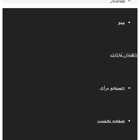
سایدبار
منو
راهیان تجارت
جستجو برای
صفحه نخست