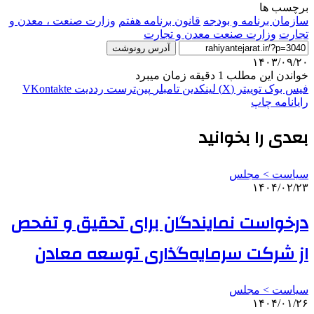
برچسب ها
سازمان برنامه و بودجه
قانون برنامه هفتم
وزارت صنعت ، معدن و
تجارت
وزارت صنعت معدن و تجارت
آدرس رونوشت
۱۴۰۳/۰۹/۲۰
خواندن این مطلب 1 دقیقه زمان میبرد
فیس بوک
توییتر (X)
لینکدین
‫تامبلر
‫پین‌ترست
‫رددیت
‫VKontakte
رایانامه
چاپ
بعدی را بخوانید
سیاست > مجلس
۱۴۰۴/۰۲/۲۳
درخواست نمایندگان برای تحقیق و تفحص
از شرکت سرمایه‌گذاری توسعه معادن
سیاست > مجلس
۱۴۰۴/۰۱/۲۶