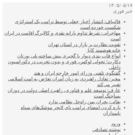
۱۴۰۵/۰۵/۱۷
خبر فوری
قالیباف: انتشار اخبار جعلی توسط ترامپ یک استراتژی
شکست خورده است
مهاجرانی: شرط تداوم یارانه نقدی و کالابرگ اقامت در ایران
است
تقویت نظارت بر بازار در استان تهران
خانه هوشمند کایا
انواع قاب بندی دیوار با گچبری پیش ساخته پلی یورتان
دکارت؛ تحولی لوکس، فوری و بدون تخریب در دکوراسیون
داخلی
گفتگوی تلفنی وزرای امور خارجه ایران و هند
مخبر: تعادل راهبردی به زیان آمران تعرّض به امت اسلامی
تغییر می‌کند
عارف: توسعه علم و فناوری، راهبرد اصلی دولت در دوران
پساجنگ است
بقائی: بحران یمن راه‌حل نظامی ندارد
پاره کردن امضای ترامپ پای لانچر موشک‌های سپاه
پاسداران
ورود
نوشته تصادفی