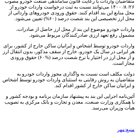
متقاضیان واردات با رعایت قانون ساماندهی صنعت خودرو مصوب
۲۶/ ۸/ ۱۴۰۰ می‌توانند نسبت به ثبت درخواست واردات خودرو از
محل منابع این بند اقدام کنند. حقوق ورودی خودروهای وارداتی از
محل ارز تخصیصی این بند شصت درصد (۶۰%) تعیین می‌شود.
واردات خودرو موضوع این بند از محل ارز حاصل از صادرات،
مشمول رفع تعهد ارزی صادرکنندگان مربوط می‌شود.
واردات خودرو توسط اشخاص و ایرانیان ساکن خارج از کشور، برای
هر ایرانی در سال یک خودرو، خارج از سقف مذکور، بدون انتقال ارز
و از محل ارز در اختیار با نرخ شصت درصد (%۶۰) حقوق ورودی
مجاز است.
دولت مکلف است نسبت به واگذاری مجوز واردات خودرو به
متقاضیان به روش رقابتی به استثنای واردات خودرو توسط اشخاص
و ایرانیان ساکن خارج از کشور اقدام کند.
آئین‌نامه اجرایی این بند به پیشنهاد سازمان برنامه و بودجه کشور و
با همکاری وزارت صنعت، معدن و تجارت و بانک مرکزی به تصویب
هیأت وزیران می‌رسد.
منبع:مهر