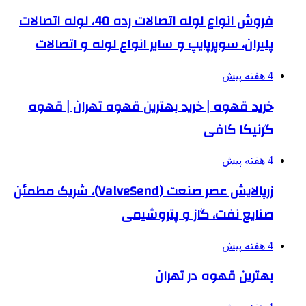
فروش انواع لوله اتصالات رده 40، لوله اتصالات
پلیران، سوپرپایپ و سایر انواع لوله و اتصالات
4 هفته پیش
خرید قهوه | خرید بهترین قهوه تهران | قهوه
گرنیکا کافی
4 هفته پیش
زرپالایش عصر صنعت (ValveSend)، شریک مطمئن
صنایع نفت، گاز و پتروشیمی
4 هفته پیش
بهترین قهوه در تهران