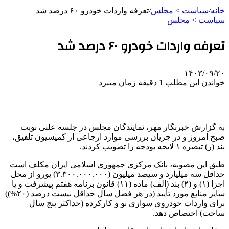
خانه
/
سیاست > مجلس
/
تعرفه واردات خودرو ۶۰ درصد شد
سیاست > مجلس
تعرفه واردات خودرو ۶۰ درصد شد
۱۴۰۳/۰۹/۲۰
خواندن این مطلب 1 دقیقه زمان میبرد
به گزارش خبرنگار مهر، نمایندگان مجلس در جلسه علنی نوبت
صبح امروز و در جریان بررسی موارد ارجاعی از کمیسیون تلفیق،
بند (
ر)
تبصره ۱ لایحه بودجه را تصویب کردند.
طبق این مصوبه، بانک مرکزی جمهوری اسلامی ایران مکلف است
حداقل سه میلیارد و سیصد میلیون (۳.۳۰۰.۰۰۰.۰۰۰) یورو از محل
اجزا (۱) و (۲) بند (الف) ماده (۱۱) قانون برنامه هفتم پیشرفت و یا
سایر منابع مورد تأیید (در هر فصل سال حداقل بیست درصد (۲۰%))
برای واردات خودروی سواری نو و کارکرده (حداکثر پنج سال
ساخت) اختصاص دهد.