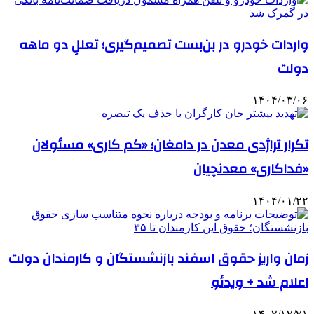
واردات خودرو در بن‌بست تصمیم‌گیری؛ تعللِ دو ماهه
دولت
۱۴۰۴/۰۳/۰۶
تکرار تراژدی معدن در دامغان؛ «کم کاری» مسئولان
«فداکاری» معدنچیان
۱۴۰۴/۰۱/۲۲
زمان واریز حقوق اسفند بازنشستگان و کارمندان دولت
اعلام شد + ویدئو