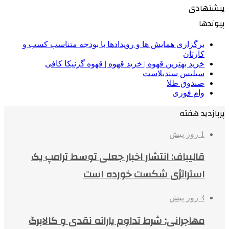
پیشنهادی
پیوندها
برگزاری همایش ها و رویدادها با بودجه متناسب کسب و
کارتان
خرید بهترین قهوه | خرید قهوه | قهوه گرنیکا کافی
سیلیس سندبلاست
صندوق طلا
وام فوری
پربازدید هفته
1 روز پیش
قالیباف: انتشار اخبار جعلی توسط ترامپ یک
استراتژی شکست خورده است
3 روز پیش
مهاجرانی: شرط تداوم یارانه نقدی و کالابرگ