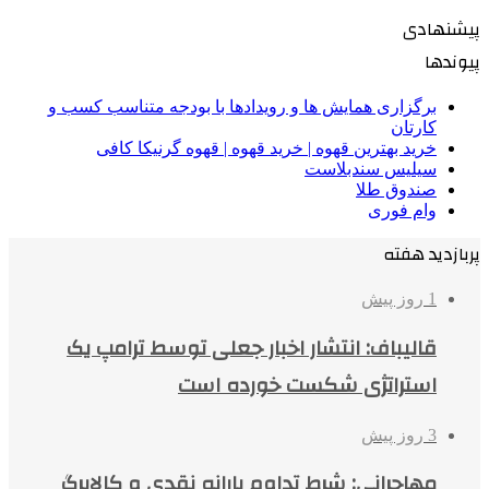
پیشنهادی
پیوندها
برگزاری همایش ها و رویدادها با بودجه متناسب کسب و
کارتان
خرید بهترین قهوه | خرید قهوه | قهوه گرنیکا کافی
سیلیس سندبلاست
صندوق طلا
وام فوری
پربازدید هفته
1 روز پیش
قالیباف: انتشار اخبار جعلی توسط ترامپ یک
استراتژی شکست خورده است
3 روز پیش
مهاجرانی: شرط تداوم یارانه نقدی و کالابرگ