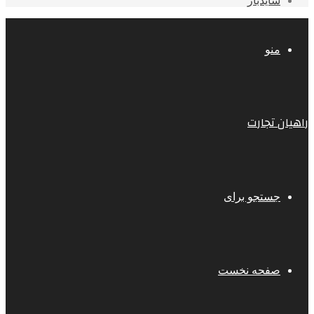
سایدبار
منو
راهیان تجارت
جستجو برای
صفحه نخست