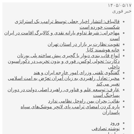
۱۴۰۵/۰۵/۱۷
خبر فوری
قالیباف: انتشار اخبار جعلی توسط ترامپ یک استراتژی
شکست خورده است
مهاجرانی: شرط تداوم یارانه نقدی و کالابرگ اقامت در ایران
است
تقویت نظارت بر بازار در استان تهران
خانه هوشمند کایا
انواع قاب بندی دیوار با گچبری پیش ساخته پلی یورتان
دکارت؛ تحولی لوکس، فوری و بدون تخریب در دکوراسیون
داخلی
گفتگوی تلفنی وزرای امور خارجه ایران و هند
مخبر: تعادل راهبردی به زیان آمران تعرّض به امت اسلامی
تغییر می‌کند
عارف: توسعه علم و فناوری، راهبرد اصلی دولت در دوران
پساجنگ است
بقائی: بحران یمن راه‌حل نظامی ندارد
پاره کردن امضای ترامپ پای لانچر موشک‌های سپاه
پاسداران
ورود
نوشته تصادفی