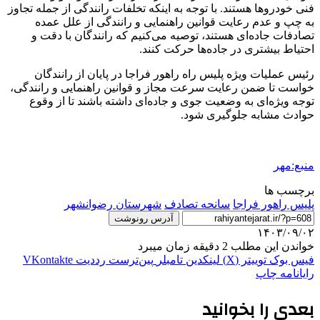
فنی خودروها هستند. با توجه به اینکه تخلفات رانندگی از جمله تجاوز
به چپ و عدم رعایت قوانین راهنمایی و رانندگی از علل عمده
تصادفات جاده‌ای هستند، توصیه می‌کنیم که رانندگان با دقت و
احتیاط بیشتری در جاده‌ها حرکت کنند.
رئیس عملیات ویژه پلیس راه راهور
فراجا
در پایان از رانندگان
خواست تا ضمن رعایت سرعت مجاز و قوانین راهنمایی و رانندگی،
توجه ویژه‌ای به وضعیت جوی و جاده‌ای داشته باشند تا از وقوع
حوادث مشابه جلوگیری شود.
منبع:مهر
برچسب ها
پلیس راهور فراجا
سانحه تصادف
شهرستان رضوانشهر
آدرس رونوشت
۱۴۰۳/۰۹/۰۲
خواندن این مطلب 2 دقیقه زمان میبرد
فیس بوک
توییتر (X)
لینکدین
‫تامبلر
‫پین‌ترست
‫رددیت
‫VKontakte
رایانامه
چاپ
بعدی را بخوانید