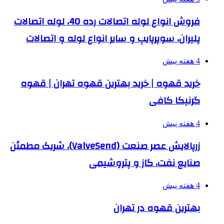
فروش انواع لوله اتصالات رده 40، لوله اتصالات
پلیران، سوپرپایپ و سایر انواع لوله و اتصالات
4 هفته پیش
خرید قهوه | خرید بهترین قهوه تهران | قهوه
گرنیکا کافی
4 هفته پیش
زرپالایش عصر صنعت (ValveSend)، شریک مطمئن
صنایع نفت، گاز و پتروشیمی
4 هفته پیش
بهترین قهوه در تهران