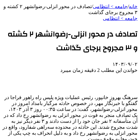
خانه
/
جامعه > انتظامی
/
تصادف در محور انزلی-رضوانشهر ۲ کشته و
۳ مجروح برجای گذاشت
جامعه > انتظامی
تصادف در محور انزلی-رضوانشهر ۲ کشته
و ۳ مجروح برجای گذاشت
۱۴۰۳/۰۹/۰۲
خواندن این مطلب 2 دقیقه زمان میبرد
سرهنگ بهروز خانپور، رئیس عملیات ویژه پلیس راه راهور
فراجا
در
گفتگو با خبرنگار مهر، در خصوص حادثه مرگبار بامداد امروز در
محور انزلی-رضوانشهر، گفت: در ساعت ۰۰:۳۵ روز ۳ آذر ۱۴۰۳،
یک تصادف منجر به فوت در محور انزلی به رضوانشهر رخ داد که در
آن متأسفانه ۲ نفر جان خود را از دست دادند و ۳ نفر دیگر نیز به
شدت مجروح شدند. این حادثه در محدوده سه‌راهی
شفارود
، واقع در
محور انزلی به رضوانشهر رخ داد و به دلیل انحراف به چپ یکی از
خودروها به وقوع پیوست.