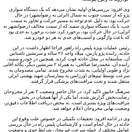
وی افزود: بررسی‌های اولیه نشان می‌دهد که یک دستگاه سواری
پژو که از سمت جنوب به شمال (انزلی به رضوانشهر) در حال
حرکت بود، به دلیل عدم توجه به مسیر حرکت و تجاوز به سمت
چپ، با یک دستگاه سواری سمند که از سمت مخالف (رضوانشهر به
انزلی) در حال حرکت بود، برخورد کرد. شدت برخورد به حدی بود
که باعث واژگونی و آسیب‌های جدی به هر دو خودرو شد.
رئیس عملیات ویژه پلیس راه راهور
فراجا
اظهار داشت: در این
حادثه، راننده پژو پارس، میلاد واحد ۲۶ ساله و سرنشین ناشناس
آن، متأسفانه در محل حادثه فوت کردند. همچنین در خودرو سمند،
راننده آن، محمدرضا صالحی، به همراه ۲ سرنشین دیگر، یگانه آقایی
نژاد و طوبی اولیایی، به شدت مجروح شدند. تمامی مصدومان به
سرعت توسط تیم‌های اورژانس به بیمارستان شهید بهشتی انزلی
منتقل شدند و تحت مراقبت‌های پزشکی قرار گرفتند.
سرهنگ خانپور تاکید کرد: در حال حاضر وضعیت ۲ نفر از مجروحان
رضایت‌بخش گزارش شده، اما یکی از آنها همچنان در بخش
مراقبت‌های ویژه بستری است. به محض دریافت اطلاعات دقیق‌تر،
وضعیت نهایی مجروحان اعلام خواهد شد.
وی در ادامه افزود: تحقیقات تکمیلی در خصوص علت وقوع این
حادثه در حال انجام است و کارشناسان پلیس راه در حال بررسی
عوامل مختلف از جمله سرعت غیرمجاز، شرایط جوی و وضعیت