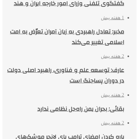
گفتگوی تلفنی وزرای امور خارجه ایران و هند
1 هفته پیش
مخبر: تعادل راهبردی به زیان آمران تعرّض به امت
اسلامی تغییر می‌کند
2 هفته پیش
عارف: توسعه علم و فناوری، راهبرد اصلی دولت
در دوران پساجنگ است
2 هفته پیش
بقائی: بحران یمن راه‌حل نظامی ندارد
2 هفته پیش
پاره کردن امضای ترامپ پای لانچر موشک‌های