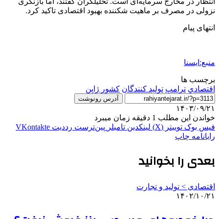
انتظار در مخارج سرمایه‌ای است. تحلیلگران گفتند، اما بازنگری
نزولی در مصرف بر ماهیت شکننده بهبود اقتصادی تاکید کرد.
انتهای پیام
منبع:ایسنا
برچسب ها
اقتصادي
ترامپ
تولید کنندگان
کشور ژاپن
آدرس رونوشت
۱۴۰۳/۰۹/۲۱
خواندن این مطلب 1 دقیقه زمان میبرد
فیس بوک
توییتر (X)
لینکدین
‫تامبلر
‫پین‌ترست
‫رددیت
‫VKontakte
رایانامه
چاپ
بعدی را بخوانید
اقتصادی > تولید و تجارت
۱۴۰۲/۱۰/۲۱