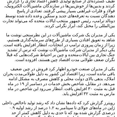
طیف گسترده‌ای از صنایع تولیدی کاهش اعتماد تجاری را گزارش
کردند و بدبین‌ها از خوش‌بین‌ها در سازندگان ماشین‌آلات الکترونیک،
فولاد و فلزات غیرآهنی بسیار پیشی گرفتند. تعدادی از پاسخ
دهندگان نسبت به تعرفه‌های جدید و سنگین وعده داده شده توسط
دونالد ترامپ، رئیس جمهور منتخب ایالات متحده که می‌تواند تجارت
بین‌المللی را مختل کند، ابراز نگرانی کردند.
یکی از مدیران یک شرکت ماشین‌آلات در این نظرسنجی نوشت ما
شاهد به تعویق افتادن بسیاری از طرح‌های سرمایه‌گذاری هستیم،
زیرا از زمان پیروزی ترامپ در انتخابات، انتظار افزایش یافته است.
یکی دیگر از مدیران شرکت ماشین‌آلات نوشت که ترس از تشدید
جنگ تجاری بین ایالات‌متحده و چین بر احتیاط شرکت‌هایی که قبلاً
نگران ضعف طولانی مدت اقتصاد چین هستند، افزوده است.
یکی از مدیران صنعت خودرو اظهار کرد فروش در چین ضعیف
باقی مانده است، زیرا اقتصاد این کشور به دلیل طولانی‌مدت بحران
املاک، بدهی بالای دولت محلی و کاهش مصرف به مشکل ادامه
می‌دهد. در مقابل، شاخص بخش خدمات در دسامبر از ۱۹ در ماه
قبل به مثبت ۳۰ افزایش یافت. انتظار می‌رود این شاخص در ماه
مارس به مثبت ۳۲ افزایش یابد.
رویترز گزارش کرد که داده‌ها نشان داد که رشد تولید ناخالص داخلی
ژاپن در ماه‌های جولای تا سپتامبر به ۱.۲ درصد از رشد اولیه ۰.۹
درصدی گزارش شده بود که تا حدی به دلیل کاهش کمتر از حد