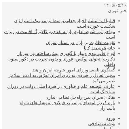
۱۴۰۵/۰۵/۱۶
خبر فوری
قالیباف: انتشار اخبار جعلی توسط ترامپ یک استراتژی
شکست خورده است
مهاجرانی: شرط تداوم یارانه نقدی و کالابرگ اقامت در ایران
است
تقویت نظارت بر بازار در استان تهران
خانه هوشمند کایا
انواع قاب بندی دیوار با گچبری پیش ساخته پلی یورتان
دکارت؛ تحولی لوکس، فوری و بدون تخریب در دکوراسیون
داخلی
گفتگوی تلفنی وزرای امور خارجه ایران و هند
مخبر: تعادل راهبردی به زیان آمران تعرّض به امت اسلامی
تغییر می‌کند
عارف: توسعه علم و فناوری، راهبرد اصلی دولت در دوران
پساجنگ است
بقائی: بحران یمن راه‌حل نظامی ندارد
پاره کردن امضای ترامپ پای لانچر موشک‌های سپاه
پاسداران
ورود
نوشته تصادفی