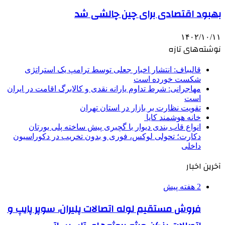
بهبود اقتصادی برای چین چالشی شد
۱۴۰۲/۱۰/۱۱
نوشته‌های تازه
قالیباف: انتشار اخبار جعلی توسط ترامپ یک استراتژی
شکست خورده است
مهاجرانی: شرط تداوم یارانه نقدی و کالابرگ اقامت در ایران
است
تقویت نظارت بر بازار در استان تهران
خانه هوشمند کایا
انواع قاب بندی دیوار با گچبری پیش ساخته پلی یورتان
دکارت؛ تحولی لوکس، فوری و بدون تخریب در دکوراسیون
داخلی
آخرین اخبار
2 هفته پیش
فروش مستقیم لوله اتصالات پلیران، سوپر پایپ و