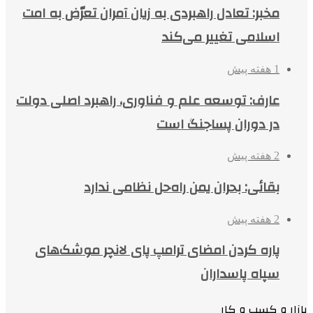
مخبر: تعادل راهبردی به زیان آمران تعرّض به امت
اسلامی تغییر می‌کند
1 هفته پیش
عارف: توسعه علم و فناوری، راهبرد اصلی دولت
در دوران پساجنگ است
2 هفته پیش
بقائی: بحران یمن راه‌حل نظامی ندارد
2 هفته پیش
پاره کردن امضای ترامپ پای لانچر موشک‌های
سپاه پاسداران
بازار و کسب و کار