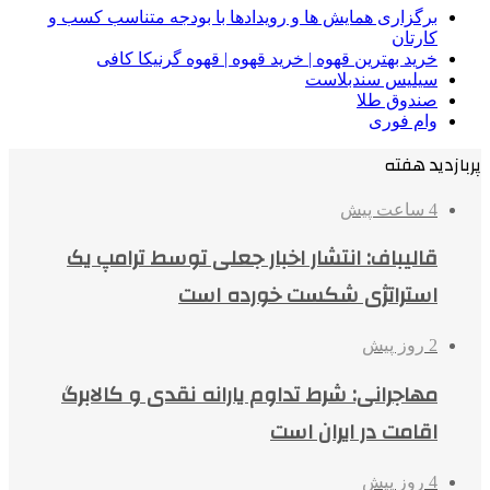
برگزاری همایش ها و رویدادها با بودجه متناسب کسب و
کارتان
خرید بهترین قهوه | خرید قهوه | قهوه گرنیکا کافی
سیلیس سندبلاست
صندوق طلا
وام فوری
پربازدید هفته
4 ساعت پیش
قالیباف: انتشار اخبار جعلی توسط ترامپ یک
استراتژی شکست خورده است
2 روز پیش
مهاجرانی: شرط تداوم یارانه نقدی و کالابرگ
اقامت در ایران است
4 روز پیش