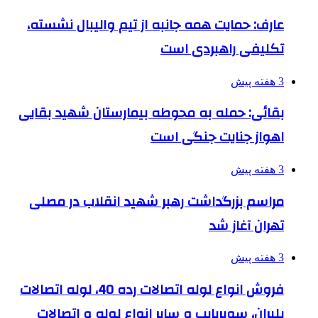
عارف: حمایت همه جانبه از تیم والیبال نشسته،
تکلیفی راهبردی است
3 هفته پیش
بقائی: حمله به محوطه بیمارستان شهید بقایی
اهواز جنایت جنگی است
3 هفته پیش
مراسم بزرگداشت رهبر شهید انقلاب در مصلی
تهران آغاز شد
3 هفته پیش
فروش انواع لوله اتصالات رده 40، لوله اتصالات
پلیران، سوپرپایپ و سایر انواع لوله و اتصالات