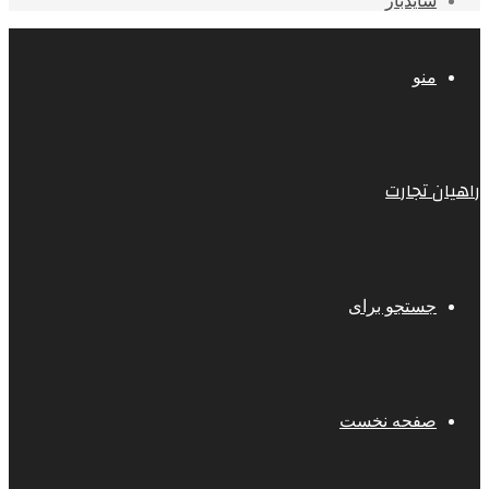
سایدبار
منو
راهیان تجارت
جستجو برای
صفحه نخست