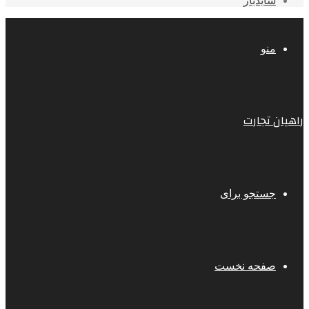
سایدبار
منو
راهیان تجارت
جستجو برای
صفحه نخست