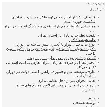
۱۴۰۵/۰۵/۱۶
خبر فوری
قالیباف: انتشار اخبار جعلی توسط ترامپ یک استراتژی
شکست خورده است
مهاجرانی: شرط تداوم یارانه نقدی و کالابرگ اقامت در ایران
است
تقویت نظارت بر بازار در استان تهران
خانه هوشمند کایا
انواع قاب بندی دیوار با گچبری پیش ساخته پلی یورتان
دکارت؛ تحولی لوکس، فوری و بدون تخریب در دکوراسیون
داخلی
گفتگوی تلفنی وزرای امور خارجه ایران و هند
مخبر: تعادل راهبردی به زیان آمران تعرّض به امت اسلامی
تغییر می‌کند
عارف: توسعه علم و فناوری، راهبرد اصلی دولت در دوران
پساجنگ است
بقائی: بحران یمن راه‌حل نظامی ندارد
پاره کردن امضای ترامپ پای لانچر موشک‌های سپاه
پاسداران
ورود
نوشته تصادفی