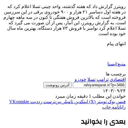
رویترز گزارش داد که هفته گذشته، واحد چینی تسلا اعلام کرد که
در هفته اول دسامبر ۲۱ هزار و ۹۰۰ خودروی برقی در این سرزمین
فروخته است که بالاترین فروش هفتگی تا کنون در سه ماهه چهارم
است. به گزارش رویترز، این آمار، پس از آن صورت می گیرد که
تسلا اعلام کرد نوامبر با فروش ۷۳ هزار دستگاه، بهترین ماه سال
خود بوده است.
انتهای پیام
منبع:ایسنا
برچسب ها
اقتصادي
ترامپ
تسلا
خودرو
آدرس رونوشت
۱۴۰۳/۰۹/۲۴
خواندن این مطلب 1 دقیقه زمان میبرد
فیس بوک
توییتر (X)
لینکدین
‫تامبلر
‫پین‌ترست
‫رددیت
‫VKontakte
رایانامه
چاپ
بعدی را بخوانید