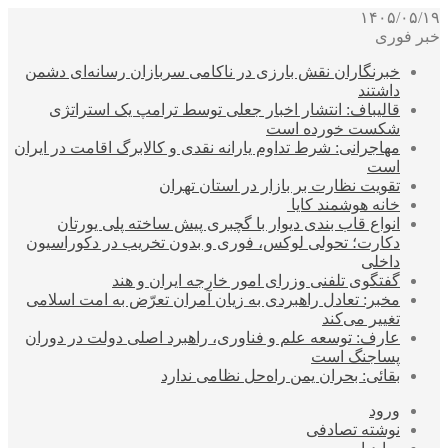
۱۴۰۵/۰۵/۱۹
خبر فوری
خبرنگاران نقش بارزی در ناکامی سربازان رسانه‌ای دشمن
داشتند
قالیباف: انتشار اخبار جعلی توسط ترامپ یک استراتژی
شکست خورده است
مهاجرانی: شرط تداوم یارانه نقدی و کالابرگ اقامت در ایران
است
تقویت نظارت بر بازار در استان تهران
خانه هوشمند کایا
انواع قاب بندی دیوار با گچبری پیش ساخته پلی یورتان
دکارت؛ تحولی لوکس، فوری و بدون تخریب در دکوراسیون
داخلی
گفتگوی تلفنی وزرای امور خارجه ایران و هند
مخبر: تعادل راهبردی به زیان آمران تعرّض به امت اسلامی
تغییر می‌کند
عارف: توسعه علم و فناوری، راهبرد اصلی دولت در دوران
پساجنگ است
بقائی: بحران یمن راه‌حل نظامی ندارد
ورود
نوشته تصادفی