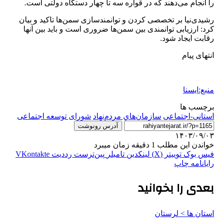
را انجام می‌دهند که در قواره سه تا چهار دستگاه دولتی است.
رشیدی‌نیا بر تخصصی کردن و توانمندسازی سمن‌ها تاکید و بیان
کرد: ارزیابی توانمندی بین سمن‌ها ضروری است و باید بین آنها
رقابت ایجاد شود.
انتهای پیام
منبع:ایسنا
برچسب ها
استانی-اجتماعی
سازمان‌هاي مردم‌نهاد
شورای توسعه اجتماعی
آدرس رونوشت
۱۴۰۳/۰۹/۰۳
خواندن این مطلب 1 دقیقه زمان میبرد
فیس بوک
توییتر (X)
لینکدین
‫تامبلر
‫پین‌ترست
‫رددیت
‫VKontakte
رایانامه
چاپ
بعدی را بخوانید
استان ها > لرستان