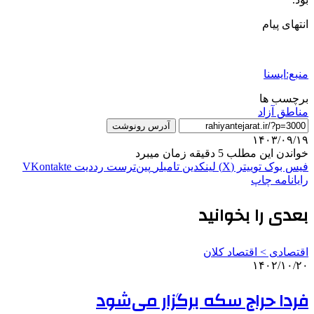
انتهای پیام
منبع:ایسنا
برچسب ها
مناطق آزاد
آدرس رونوشت
۱۴۰۳/۰۹/۱۹
خواندن این مطلب 5 دقیقه زمان میبرد
فیس بوک
توییتر (X)
لینکدین
‫تامبلر
‫پین‌ترست
‫رددیت
‫VKontakte
رایانامه
چاپ
بعدی را بخوانید
اقتصادی > اقتصاد کلان
۱۴۰۲/۱۰/۲۰
فردا حراج سکه برگزار می‌شود