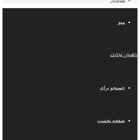
سایدبار
منو
راهیان تجارت
جستجو برای
صفحه نخست