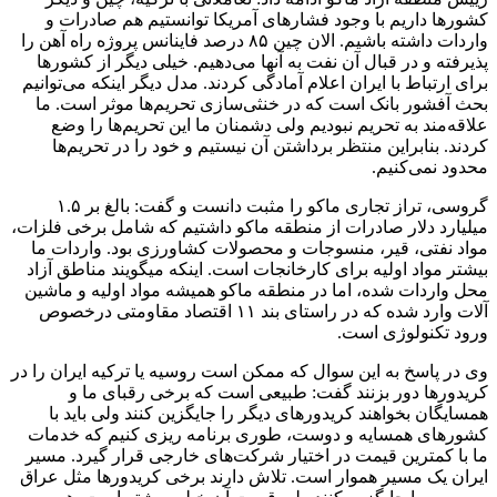
کشورها داریم با وجود فشارهای آمریکا توانستیم هم صادرات و
واردات داشته باشیم. الان چین ۸۵ درصد فاینانس پروژه راه آهن را
پذیرفته و در قبال آن نفت به آنها می‌دهیم. خیلی دیگر از کشورها
برای ارتباط با ایران اعلام آمادگی کردند. مدل دیگر اینکه می‌توانیم
بحث آفشور بانک است که در خنثی‌سازی تحریم‌ها موثر است. ما
علاقه‌مند به تحریم نبودیم ولی دشمنان ما این تحریم‌ها را وضع
کردند. بنابراین منتظر برداشتن آن نیستیم و خود را در تحریم‌ها
محدود نمی‌کنیم.
گروسی، تراز تجاری ماکو را مثبت دانست و گفت: بالغ بر ۱.۵
میلیارد دلار صادرات از منطقه ماکو داشتیم که شامل برخی فلزات،
مواد نفتی، قیر، منسوجات و محصولات کشاورزی بود. واردات ما
بیشتر مواد اولیه برای کارخانجات است. اینکه میگویند مناطق آزاد
محل واردات شده، اما در منطقه ماکو همیشه مواد اولیه و ماشین
آلات وارد شده که در راستای بند ۱۱ اقتصاد مقاومتی درخصوص
ورود تکنولوژی است.
وی در پاسخ به این سوال که ممکن است روسیه یا ترکیه ایران را در
کریدورها دور بزنند گفت: طبیعی است که برخی رقبای ما و
همسایگان بخواهند کریدورهای دیگر را جایگزین کنند ولی باید با
کشورهای همسایه و دوست، طوری برنامه ریزی کنیم که خدمات
ما با کمترین قیمت در اختیار شرکت‌های خارجی قرار گیرد. مسیر
ایران یک مسیر هموار است. تلاش دارند برخی کریدورها مثل عراق