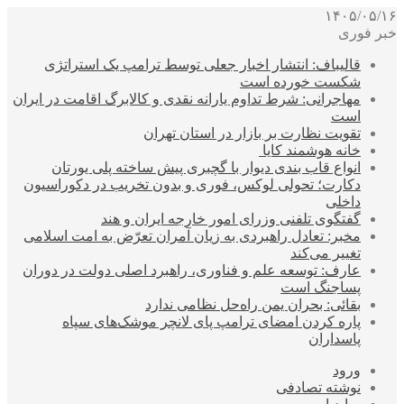
۱۴۰۵/۰۵/۱۶
خبر فوری
قالیباف: انتشار اخبار جعلی توسط ترامپ یک استراتژی
شکست خورده است
مهاجرانی: شرط تداوم یارانه نقدی و کالابرگ اقامت در ایران
است
تقویت نظارت بر بازار در استان تهران
خانه هوشمند کایا
انواع قاب بندی دیوار با گچبری پیش ساخته پلی یورتان
دکارت؛ تحولی لوکس، فوری و بدون تخریب در دکوراسیون
داخلی
گفتگوی تلفنی وزرای امور خارجه ایران و هند
مخبر: تعادل راهبردی به زیان آمران تعرّض به امت اسلامی
تغییر می‌کند
عارف: توسعه علم و فناوری، راهبرد اصلی دولت در دوران
پساجنگ است
بقائی: بحران یمن راه‌حل نظامی ندارد
پاره کردن امضای ترامپ پای لانچر موشک‌های سپاه
پاسداران
ورود
نوشته تصادفی