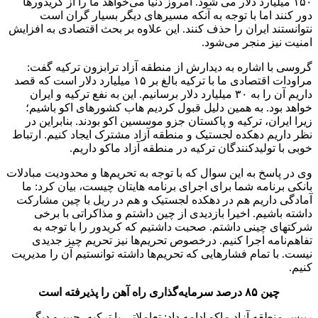
۱۵۰ میلیارد دلار می شود. امروز دنیا می‌خواهد ما را از کریدورها
دور کنند اما با توجه به آنکه مسیرهای دیگر بسیار گران است
نتوانستند ایران را حذف کنند. این علاوه بر بحث اقتصادی به افزایش
امنیت نیز منجر می‌شود.
گروسی با اشاره به دیدارش از منطقه آزاد ترابزون ترکیه گفت:
مراودات اقتصادی ما با ترکیه بالغ بر ۱۵ میلیارد دلار است که قصد
داریم آن را به ۳۰ میلیارد دلار برسانیم. این به نفع ترکیه و ایران
خواهد بود. به همین دلیل قبول کردیم هاب کشورهای اکو باشیم؛
زیرا ایران، ترکیه و پاکستان جزو موسسین اکو بودند. بنابراین در
نظر داریم دهکده لجستیک و منطقه آزاد مشترک ایجاد کنیم. ارتباط
خوبی با تولیدکنندگان ترکیه در منطقه آزاد ماکو داریم.
وی در پاسخ به این سوال که با توجه به تحریم‌ها و محدودیت مبادلات
بانکی برنامه شما برای اجرای برنامه هایتان چیست، بیان کرد: ما
آمادگی داریم هم در دهکده لجستیک و هم در ریل با چین مشارکت
داشته باشیم. اخیرا بازدیدی از چین داشتم و مذاکراتی با برخی
شرکتهای چینی داشتم. صحبت داشتیم که کریدور را با توجه به
تفاهم‌نامه اجرا کنیم. درخصوص تحریم‌ها نیز تحریم چیز جدیدی
نیست. با تمام فشارهایی که تحریم‌ها داشته توانستیم آن را مدیریت
کنیم.
چین ۸۵ درصد سرمایه‌گذاری راه آهن را پذیرفته است
رییس منطقه آزاد ماکو ادامه داد: تعاملاتی با ترکیه، چین و دیگر