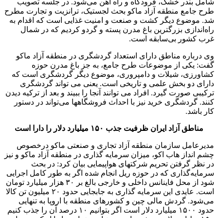
شامل بندر خشک، فرودگاه و راه آهن می‌شود. در جلسه تصویب
طرح جامع منطقه آزاد ماکو بحث لجستیک، ترانزیت و تجارت مطرح
شد. موضوع دیگر کشت و صنعت و امنیت غذایی است که اقدام به
راه‌اندازی بزرگترین باغ مدرن پسته و گردو کردیم که در شمال
غرب کشور بی‌سابقه است.
وی درباره مناطق دارای استعداد گردشگری در منطقه آزاد ماکو
گفت: یکی از موضوعات طرح جامع، به جز باغ مدرن حوزه
کشاورزی، شیلات و دامپروری، موضوع دیگر گردشگری است که
دارای دو بخش علمی و تاریخی است. یعنی می تواند گردشگری
ترکیبی صورت گیرد. افراد می توانند آنجا را ببیند و بعد از ترکیه دیدن
کنند. گردشگری خرید نیز با احداث فروشگاهها می‌تواند در دستور
کار باشد.
مناطق آزاد ایران ظرفیت جذب ۱۵۰ میلیارد دلار را دارا است
مدیرعامل سازمان منطقه آزاد تجاری و صنعتی ماکو درخصوص
چشم انداز هاب اکو، میزان سرمایه گذاری در منطقه آزاد ماکو و نیز
در نظر گرفتن تحریم شرکتهای هواپیمایی بیان کرد: در بحث
سرمایه‌گذاری که در حوزه ریل انجام شده اگر به طور کامل اجرایی
شود از محل فاینانس داخلی و خارجی بالغ بر ۳۰ هزار میلیارد تومان
است. عایدی این سرمایه گذاری به جابجایی حدود ۲۰ میلیون تن کالا
می‌شود. گردش مالی چین و کشورهای منطقه با اروپا به تنهایی
حدود ۱۵۰۰ میلیارد دلار است اگر بتوانیم ۱۰ درصد آن را جذب کنیم