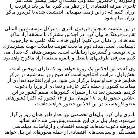
و سوریه را جایگزین کنند ولی قیمت آن خیلی بیشتر است. هر
تاجری صرفه اقتصادی را در نظر می گیرد. ما نیز باید ترانزیت را
ارزان کنیم که در این زمینه تمهیداتی اندیشیده شده تا کریدور ماکو
ارزان تمام شود.
در این نشست همچنین فریدون باقری ـ دبیرکل موسسه بین المللی
تقارب فرهنگ‌ها بیان کرد: در اجلاس مشترک با منطقه آزاد ماکو
سه هدف را دنبال می کنیم؛ اولین هدف، نگاه علمی به چارچوب
دیپلماسی است. هدف دوم ما بحث تقویت تعاملات جهت بسترسازی
برای توسعه و گسترش ارتباطات است. سومین هدفی که دنبال می
کنیم معرفی ظرفیتهای بالفعل و بالقوه منطقه آزاد ماکو خ واهد بود.
وی گفت: این اجلاس یک روزه خواهد بود که دارای دوبخش است.
بخش اول، مراسم افتتاحیه است که صبح روز سه شنبه در مرکز
همایش‌های صداو سیما برگزار می شود. در این افتتاحیه تعدادی از
مقامات کشور از جمله دکتر عارف و تعدادی از وزرا را دعوت
کردیم. همچنین تعدادی از سفرای کشورهای مقیم کشور در این
اجلاس حضور دارند. ۱۸ مهمان نیز از ۱۲ کشور که اکثرا کشورهای
عضو اکو هستند در این اجلاس حضور خواهند داشت.
باقری بیان کرد: پنل‌های تخصصی نیز بعدازظهر همان روز برگزار
می‌شود. چهار پنل برای این نشست پیش‌بینی شده که اساتید
مربوطه دعوت شده‌اند. توسعه اقتصادی و ارتباطات، دیپلماسی
همسایگی و سیاست‌های اقتصادی از جمله محورهای این پنل خواهد
بود.