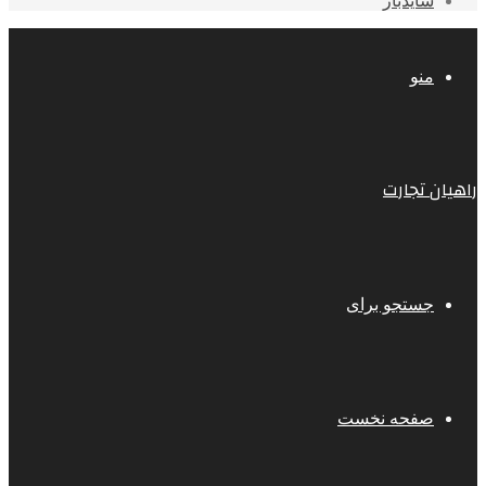
سایدبار
منو
راهیان تجارت
جستجو برای
صفحه نخست