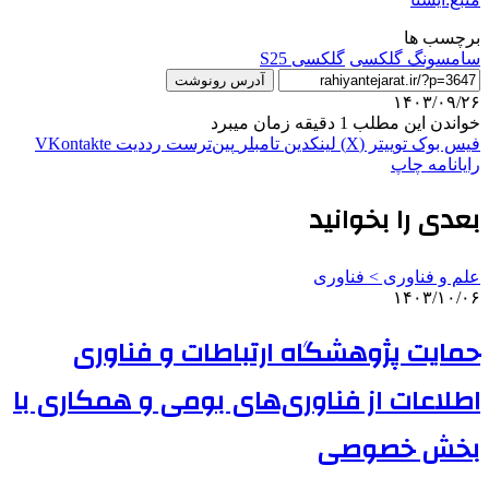
برچسب ها
سامسونگ گلکسی
گلکسی S25
آدرس رونوشت
۱۴۰۳/۰۹/۲۶
خواندن این مطلب 1 دقیقه زمان میبرد
فیس بوک
توییتر (X)
لینکدین
‫تامبلر
‫پین‌ترست
‫رددیت
‫VKontakte
رایانامه
چاپ
بعدی را بخوانید
علم و فناوری‌ > فناوری
۱۴۰۳/۱۰/۰۶
حمایت پژوهشگاه ارتباطات و فناوری
اطلاعات از فناوری‌های بومی و همکاری با
بخش خصوصی