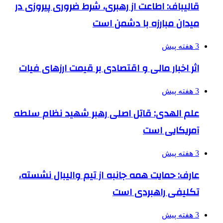
قالیباف: اطاعت از رهبری، شرط ضروری پیروزی در
میدان مبارزه با دشمن است
3 هفته پیش
اثر اخبار مالی و اقتصادی بر قیمت ارزهای فیات
3 هفته پیش
علم الهدی: قاتل اصلی رهبر شهید نظام سلطه
آمریکایی است
3 هفته پیش
عارف: حمایت همه جانبه از تیم والیبال نشسته،
تکلیفی راهبردی است
3 هفته پیش