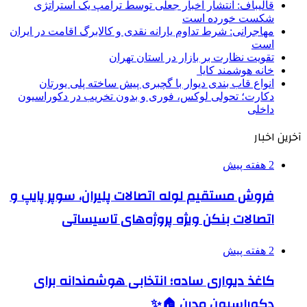
قالیباف: انتشار اخبار جعلی توسط ترامپ یک استراتژی
شکست خورده است
مهاجرانی: شرط تداوم یارانه نقدی و کالابرگ اقامت در ایران
است
تقویت نظارت بر بازار در استان تهران
خانه هوشمند کایا
انواع قاب بندی دیوار با گچبری پیش ساخته پلی یورتان
دکارت؛ تحولی لوکس، فوری و بدون تخریب در دکوراسیون
داخلی
آخرین اخبار
2 هفته پیش
فروش مستقیم لوله اتصالات پلیران، سوپر پایپ و
اتصالات بنکن ویژه پروژه‌های تاسیساتی
2 هفته پیش
کاغذ دیواری ساده؛ انتخابی هوشمندانه برای
دکوراسیون مدرن 🏠✨