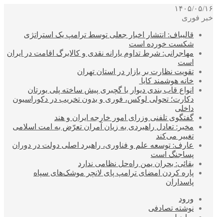
۱۴۰۵/۰۵/۱۶
خبر فوری
قالیباف: انتشار اخبار جعلی توسط ترامپ یک استراتژی
شکست خورده است
مهاجرانی: شرط تداوم یارانه نقدی و کالابرگ اقامت در ایران
است
تقویت نظارت بر بازار در استان تهران
خانه هوشمند کایا
انواع قاب بندی دیوار با گچبری پیش ساخته پلی یورتان
دکارت؛ تحولی لوکس، فوری و بدون تخریب در دکوراسیون
داخلی
گفتگوی تلفنی وزرای امور خارجه ایران و هند
مخبر: تعادل راهبردی به زیان آمران تعرّض به امت اسلامی
تغییر می‌کند
عارف: توسعه علم و فناوری، راهبرد اصلی دولت در دوران
پساجنگ است
بقائی: بحران یمن راه‌حل نظامی ندارد
پاره کردن امضای ترامپ پای لانچر موشک‌های سپاه
پاسداران
ورود
نوشته تصادفی