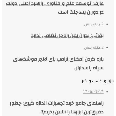
عارف: توسعه علم و فناوری، راهبرد اصلی دولت
در دوران پساجنگ است
2 هفته پیش
بقائی: بحران یمن راه‌حل نظامی ندارد
2 هفته پیش
پاره کردن امضای ترامپ پای لانچر موشک‌های
سپاه پاسداران
بازار و کسب و کار
۱۴۰۵/۰۴/۱۴
راهنمای جامع خرید تجهیزات اندازه گیری؛ چطور
دقیق‌ترین ابزارها را آنلاین بخریم؟