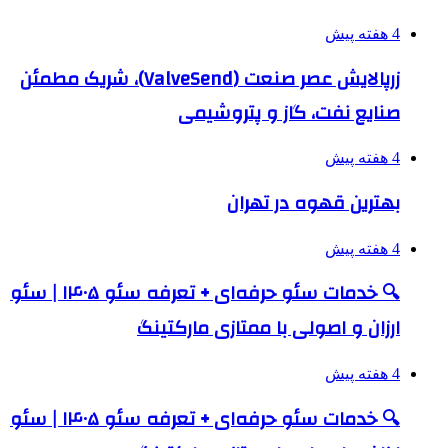
4 هفته پیش
زرپالایش عصر صنعت (ValveSend)، شریک مطمئن
صنایع نفت، گاز و پتروشیمی
4 هفته پیش
بهترین قهوه در تهران
4 هفته پیش
🔍 خدمات سئو حرفه‌ای + تعرفه سئو ۱۴۰۵ | سئو
ارزان و اصولی با ممتازی مارکتینگ
4 هفته پیش
🔍 خدمات سئو حرفه‌ای + تعرفه سئو ۱۴۰۵ | سئو