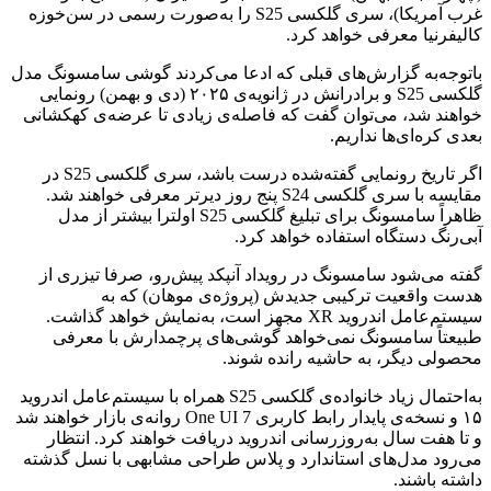
غرب آمریکا)، سری گلکسی S25 را به‌صورت رسمی در سن‌خوزه‌
کالیفرنیا معرفی خواهد کرد.
باتوجه‌به گزارش‌های قبلی که ادعا می‌کردند گوشی سامسونگ مدل
گلکسی S25 و برادرانش در ژانویه‌ی ۲۰۲۵ (دی و بهمن) رونمایی
خواهند شد، می‌توان گفت که فاصله‌ی زیادی تا عرضه‌ی کهکشانی
بعدی کره‌ای‌ها نداریم.
اگر تاریخ رونمایی گفته‌شده درست باشد، سری گلکسی S25 در
مقایسه با سری گلکسی S24 پنج روز دیرتر معرفی خواهند شد.
ظاهراً سامسونگ برای تبلیغ گلکسی S25 اولترا بیشتر از مدل
آبی‌رنگ دستگاه استفاده خواهد کرد.
گفته می‌شود سامسونگ در رویداد آنپکد پیش‌رو، صرفا تیزری از
هدست واقعیت ترکیبی جدیدش (پروژه‌ی موهان) که به
سیستم‌عامل اندروید XR مجهز است، به‌نمایش خواهد گذاشت.
طبیعتاً سامسونگ نمی‌خواهد گوشی‌های پرچمدارش با معرفی
محصولی دیگر، به حاشیه رانده شوند.
به‌احتمال زیاد خانواده‌ی گلکسی S25 همراه با سیستم‌عامل اندروید
۱۵ و نسخه‌ی پایدار رابط کاربری One UI 7 روانه‌ی بازار خواهند شد
و تا هفت سال به‌روزرسانی اندروید دریافت خواهند کرد. انتظار
می‌رود مدل‌های استاندارد و پلاس طراحی مشابهی با نسل گذشته
داشته باشند.