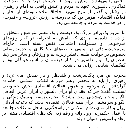
واقعی را می‌شد در منش و روش او جستجو کرد؛ چراکه صداقت،
فداکاری، دلسوزی، تعهد به مردم و عشق واقعی به امام و رهبری
در رفتار و گفتار او موج می‌زد. حاج‌آقا علاء نمونه‌ای از تجار و
فعالان اقتصادی مؤمن بود که به‌درستی، ارزش «ثروت» و «قدرت»
را در خدمت به مردم و جامعه می‌دید.
ما امروز یک برادر بزرگ، یک دوست و یک معلم متواضع و متخلق را
از دست داده‌ایم. مردی که نامش به احترام، در کنار واژه‌های
خیرخواهی و مسئولیت اجتماعی نقش بسته است. حاج‌آقا
میرمحمدصادقی در تمامی عرصه‌های نیکوکاری و خدمت‌رسانی
بخصوص در حوادث طبیعی نظیر زلزله بم و ورزقان و سایر بحران‌ها
به‌عنوان یک پدر دلسوز در کنار دردمندان و آسیب‌دیدگان بود و
کمک‌های شایانی ارزانی می‌داشت.
هجرت این مرد پاک‌سرشت و بلندنظر و یار صدیق امام (ره) و
رهبری را باید به محضر رهبر فرزانه انقلاب اسلامی، خانواده
گران‌قدر آن مرحوم و عموم فعالان اقتصادی بخش خصوصی
تسلیت گفت؛ چراکه فقدان او برای دلسوزان ایران عزیز، اتفاقی
ناگوار و جبران‌نشدنی است. باشد که تجارب زیسته و سبک زندگی او
الگو و سرمشقی برای همه فعالان اقتصادی باشد که دغدغه آبادانی
ایران و کارآمدی نظام اسلامی در پاسخگویی به حل مشکلات جامعه
با اعمال حکمرانی روادارانه و رقم زدن یک نظام اقتصادی مبتنی بر
رفاه و آسایش آدمیان دارند.