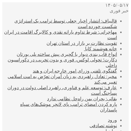
۱۴۰۵/۰۵/۱۷
خبر فوری
قالیباف: انتشار اخبار جعلی توسط ترامپ یک استراتژی
شکست خورده است
مهاجرانی: شرط تداوم یارانه نقدی و کالابرگ اقامت در ایران
است
تقویت نظارت بر بازار در استان تهران
خانه هوشمند کایا
انواع قاب بندی دیوار با گچبری پیش ساخته پلی یورتان
دکارت؛ تحولی لوکس، فوری و بدون تخریب در دکوراسیون
داخلی
گفتگوی تلفنی وزرای امور خارجه ایران و هند
مخبر: تعادل راهبردی به زیان آمران تعرّض به امت اسلامی
تغییر می‌کند
عارف: توسعه علم و فناوری، راهبرد اصلی دولت در دوران
پساجنگ است
بقائی: بحران یمن راه‌حل نظامی ندارد
پاره کردن امضای ترامپ پای لانچر موشک‌های سپاه
پاسداران
ورود
نوشته تصادفی