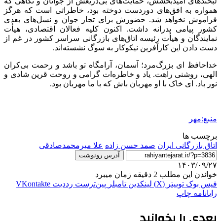
لبخندهای امیدبخشش، حمایت‌های بی‌دریغش از جوانان و نگاهی که
همواره به افق‌های دوردست دوخته بود، خاطراتی است که هرگز
فراموش نخواهد شد. حضورش برای تجار جوان و نسل‌های بعدی
کشور پیامی پدرانه داشت. اکنون کلیه فعالان اقتصادی، هیأت
نمایندگان و هیأت رئیسه اتاق‌های بازرگانی سراسر کشور در غم از
دست دادن این کارآفرین نیکوکار به سوگ نشسته‌اند.
خداحافظ ای بزرگ‌مرد؛ آسمان، آرامگاه تو باشد و رحمت بی‌کران
الهی، روشنی راهت. یاد و خاطره‌ات گرامی و روحت قرین شادی و
نور باد. ای خاک با او مهربان باش که با ما مهربان بود.
منبع:مهر
برچسب ها
اتاق بازرگانی ایران
صمد حسن زاده
علا میرمحمدصادقی
آدرس رونوشت
۱۴۰۳/۰۹/۲۷
خواندن این مطلب 2 دقیقه زمان میبرد
فیس بوک
توییتر (X)
لینکدین
‫تامبلر
‫پین‌ترست
‫رددیت
‫VKontakte
رایانامه
چاپ
بعدی را بخوانید