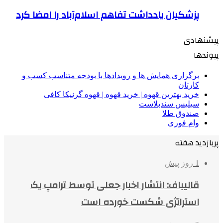
پزشکیان یادداشت تفاهم اسلام‌آباد را امضا کرد
پیشنهادی
پیوندها
برگزاری همایش ها و رویدادها با بودجه متناسب کسب و
کارتان
خرید بهترین قهوه | خرید قهوه | قهوه گرنیکا کافی
سیلیس سندبلاست
صندوق طلا
وام فوری
پربازدید هفته
1 روز پیش
قالیباف: انتشار اخبار جعلی توسط ترامپ یک
استراتژی شکست خورده است