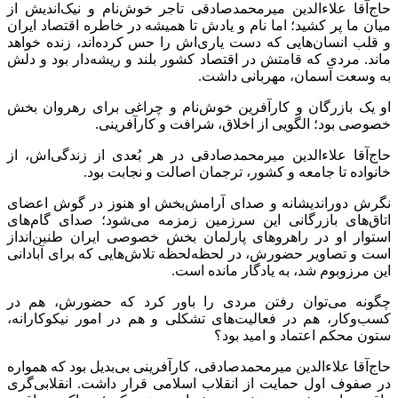
حاج‌آقا علاءالدین میرمحمدصادقی تاجر خوش‌نام و نیک‌اندیش از
میان ما پر کشید؛ اما نام و یادش تا همیشه در خاطره اقتصاد ایران
و قلب انسان‌هایی که دست یاری‌اش را حس کرده‌اند، زنده خواهد
ماند. مردی که قامتش در اقتصاد کشور بلند و ریشه‌دار بود و دلش
به وسعت آسمان، مهربانی داشت.
او یک بازرگان و کارآفرین خوش‌نام و چراغی برای رهروان بخش
خصوصی بود؛ الگویی از اخلاق، شرافت و کارآفرینی.
حاج‌آقا علاءالدین میرمحمدصادقی در هر بُعدی از زندگی‌اش، از
خانواده تا جامعه و کشور، ترجمان اصالت و نجابت بود.
نگرش دوراندیشانه و صدای آرامش‌بخش او هنوز در گوش اعضای
اتاق‌های بازرگانی این سرزمین زمزمه می‌شود؛ صدای گام‌های
استوار او در راهروهای پارلمان بخش خصوصی ایران طنین‌انداز
است و تصاویر حضورش، در لحظه‌لحظه تلاش‌هایی که برای آبادانی
این مرزوبوم شد، به یادگار مانده است.
چگونه می‌توان رفتن مردی را باور کرد که حضورش، هم در
کسب‌وکار، هم در فعالیت‌های تشکلی و هم در امور نیکوکارانه،
ستون محکم اعتماد و امید بود؟
حاج‌آقا علاءالدین میرمحمدصادقی، کارآفرینی بی‌بدیل بود که همواره
در صفوف اول حمایت از انقلاب اسلامی قرار داشت. انقلابی‌گری