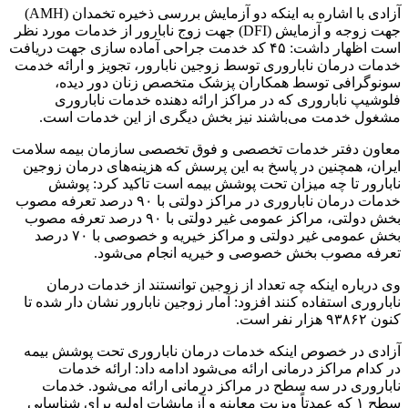
آزادی با اشاره به اینکه دو آزمایش بررسی ذخیره تخمدان (AMH)
جهت زوجه و آزمایش (DFI) جهت زوج نابارور از خدمات مورد نظر
است اظهار داشت: ۴۵ کد خدمت جراحی آماده سازی جهت دریافت
خدمات درمان ناباروری توسط زوجین نابارور، تجویز و ارائه خدمت
سونوگرافی توسط همکاران پزشک متخصص زنان دور دیده،
فلوشیپ ناباروری که در مراکز ارائه دهنده خدمات ناباروری
مشغول خدمت می‌باشند نیز بخش دیگری از این خدمات است.
معاون دفتر خدمات تخصصی و فوق تخصصی سازمان بیمه سلامت
ایران، همچنین در پاسخ به این پرسش که هزینه‌های درمان زوجین
نابارور تا چه میزان تحت پوشش بیمه است تاکید کرد: پوشش
خدمات درمان ناباروری در مراکز دولتی با ۹۰ درصد تعرفه مصوب
بخش دولتی، مراکز عمومی غیر دولتی با ۹۰ درصد تعرفه مصوب
بخش عمومی غیر دولتی و مراکز خیریه و خصوصی با ۷۰ درصد
تعرفه مصوب بخش خصوصی و خیریه انجام می‌شود.
وی درباره اینکه چه تعداد از زوجین توانستند از خدمات درمان
ناباروری استفاده کنند افزود: آمار زوجین نابارور نشان دار شده تا
کنون ۹۳۸۶۲ هزار نفر است.
آزادی در خصوص اینکه خدمات درمان ناباروری تحت پوشش بیمه
در کدام مراکز درمانی ارائه می‌شود ادامه داد: ارائه خدمات
ناباروری در سه سطح در مراکز درمانی ارائه می‌شود. خدمات
سطح ۱ که عمدتاً ویزیت معاینه و آزمایشات اولیه برای شناسایی