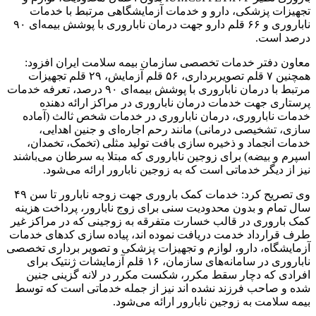
تجهیزات پزشکی، دارو و خدمات آزمایشگاهی مرتبط با خدمات
ناباروری و ۶۶ قلم دارو جهت درمان ناباروری با پوشش بیمه‌ای ۹۰
درصد است.
معاون دفتر خدمات تخصصی سازمان بیمه سلامت ایران افزود:
همچنین ۷ قلم تصویربرداری، ۵۶ قلم آزمایش، ۲۹ قلم تجهیزات
مرتبط با درمان ناباروری با پوشش بیمه‌ای ۹۰ درصد، تعرفه خدمات
پرستاری جهت خدمات درمان ناباروری در مراکز ارائه دهنده
خدمات ناباروری، درمان ناباروری در خدمات شخص ثالث (آماده
سازی، تشخیصی درمانی) مانند رحم اجاره‌ای و جنین اهدایی،
خدمات انجماد و ذخیره سازی بافت تولید مثلی (تخمک، تخمدان،
اسپرم و بیضه) برای زوجین ناباروری که مبتلا به سرطان می‌باشند
نیز از دیگر خدماتی است که به زوجین نابارور ارائه می‌شود.
وی تصریح کرد: خدمات کمک باروری جهت زوجه نابارور تا سن ۴۹
سال تمام و بدون محدودیت سنی برای زوج نابارور، پرداخت هزینه
کمک باروری در قالب خسارت متفرقه به زوجینی که در مراکز غیر
طرف قرارداد خدمت دریافت نموده اند، پیاده سازی کدهای خدمات
آزمایشگاه، دارو، لوازم و تجهیزات پزشکی و تصویر برداری تخصصی
ناباروری در سامانه‌های سازمان، ۱۶ قلم آزمایشات ژنتیک برای
افرادی که دچار سقط مکرر، شکست مکرر در لانه گزینی جنین
شده و صاحب فرزند نشده اند نیز از جمله خدماتی است که توسط
بیمه سلامت به زوجین نابارور ارائه می‌شود.