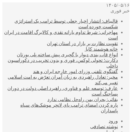
۱۴۰۵/۰۵/۱۶
خبر فوری
قالیباف: انتشار اخبار جعلی توسط ترامپ یک استراتژی
شکست خورده است
مهاجرانی: شرط تداوم یارانه نقدی و کالابرگ اقامت در ایران
است
تقویت نظارت بر بازار در استان تهران
خانه هوشمند کایا
انواع قاب بندی دیوار با گچبری پیش ساخته پلی یورتان
دکارت؛ تحولی لوکس، فوری و بدون تخریب در دکوراسیون
داخلی
گفتگوی تلفنی وزرای امور خارجه ایران و هند
مخبر: تعادل راهبردی به زیان آمران تعرّض به امت اسلامی
تغییر می‌کند
عارف: توسعه علم و فناوری، راهبرد اصلی دولت در دوران
پساجنگ است
بقائی: بحران یمن راه‌حل نظامی ندارد
پاره کردن امضای ترامپ پای لانچر موشک‌های سپاه
پاسداران
ورود
نوشته تصادفی