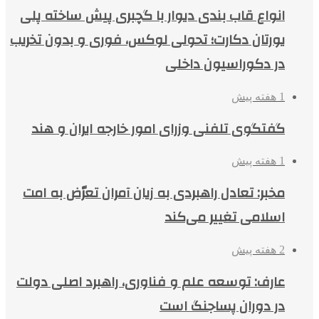
انواع قاب بندی دیوار با گچبری پیش ساخته پلی
یورتان دکارت؛ تحولی لوکس، فوری و بدون تخریب
در دکوراسیون داخلی
1 هفته پیش
گفتگوی تلفنی وزرای امور خارجه ایران و هند
1 هفته پیش
مخبر: تعادل راهبردی به زیان آمران تعرّض به امت
اسلامی تغییر می‌کند
2 هفته پیش
عارف: توسعه علم و فناوری، راهبرد اصلی دولت
در دوران پساجنگ است