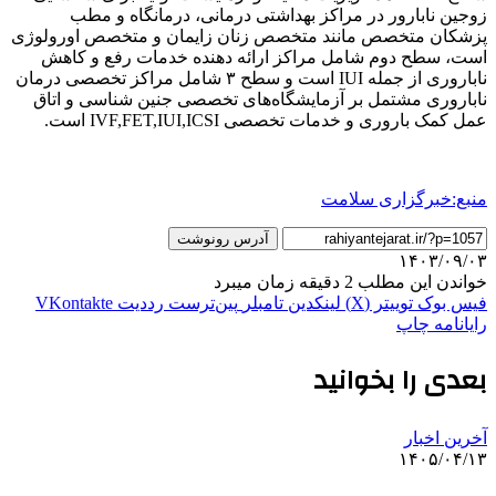
زوجین نابارور در مراکز بهداشتی درمانی، درمانگاه و مطب
پزشکان متخصص مانند متخصص زنان زایمان و متخصص اورولوژی
است، سطح دوم شامل مراکز ارائه دهنده خدمات رفع و کاهش
ناباروری از جمله IUI است و سطح ۳ شامل مراکز تخصصی درمان
ناباروری مشتمل بر آزمایشگاه‌های تخصصی جنین شناسی و اتاق
عمل کمک باروری و خدمات تخصصی IVF,FET,IUI,ICSI است.
منبع:خبرگزاری سلامت
آدرس رونوشت
۱۴۰۳/۰۹/۰۳
خواندن این مطلب 2 دقیقه زمان میبرد
فیس بوک
توییتر (X)
لینکدین
‫تامبلر
‫پین‌ترست
‫رددیت
‫VKontakte
رایانامه
چاپ
بعدی را بخوانید
آخرین اخبار
۱۴۰۵/۰۴/۱۳