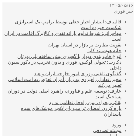
۱۴۰۵/۰۵/۱۶
خبر فوری
قالیباف: انتشار اخبار جعلی توسط ترامپ یک استراتژی
شکست خورده است
مهاجرانی: شرط تداوم یارانه نقدی و کالابرگ اقامت در ایران
است
تقویت نظارت بر بازار در استان تهران
خانه هوشمند کایا
انواع قاب بندی دیوار با گچبری پیش ساخته پلی یورتان
دکارت؛ تحولی لوکس، فوری و بدون تخریب در دکوراسیون
داخلی
گفتگوی تلفنی وزرای امور خارجه ایران و هند
مخبر: تعادل راهبردی به زیان آمران تعرّض به امت اسلامی
تغییر می‌کند
عارف: توسعه علم و فناوری، راهبرد اصلی دولت در دوران
پساجنگ است
بقائی: بحران یمن راه‌حل نظامی ندارد
پاره کردن امضای ترامپ پای لانچر موشک‌های سپاه
پاسداران
ورود
نوشته تصادفی