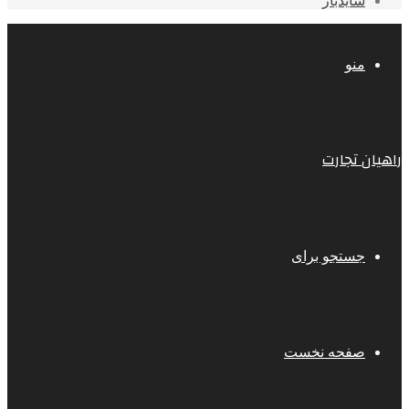
سایدبار
منو
راهیان تجارت
جستجو برای
صفحه نخست