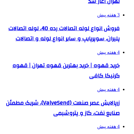
تهران آغاز شد
3 هفته پیش
فروش انواع لوله اتصالات رده 40، لوله اتصالات
پلیران، سوپرپایپ و سایر انواع لوله و اتصالات
4 هفته پیش
خرید قهوه | خرید بهترین قهوه تهران | قهوه
گرنیکا کافی
4 هفته پیش
زرپالایش عصر صنعت (ValveSend)، شریک مطمئن
صنایع نفت، گاز و پتروشیمی
4 هفته پیش