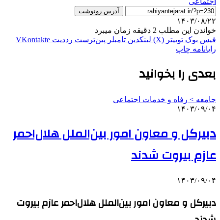
اجتماعی
آدرس رونوشت
۱۴۰۳/۰۸/۲۲
خواندن این مطلب 2 دقیقه زمان میبرد
فیس بوک
توییتر (X)
لینکدین
‫تامبلر
‫پین‌ترست
‫رددیت
‫VKontakte
رایانامه
چاپ
بعدی را بخوانید
جامعه > رفاه و خدمات اجتماعی
۱۴۰۳/۰۹/۰۴
دبیرکل و معاون امور بین‌الملل هلال‌احمر
عازم بیروت شدند
۱۴۰۳/۰۹/۰۴
دبیرکل و معاون امور بین‌الملل هلال‌احمر عازم بیروت
شدند