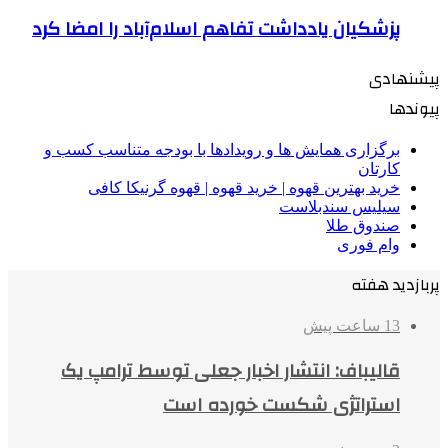
پزشکیان یادداشت تفاهم اسلام‌آباد را امضا کرد
پیشنهادی
پیوندها
برگزاری همایش ها و رویدادها با بودجه متناسب کسب و
کارتان
خرید بهترین قهوه | خرید قهوه | قهوه گرنیکا کافی
سیلیس سندبلاست
صندوق طلا
وام فوری
پربازدید هفته
13 ساعت پیش
قالیباف: انتشار اخبار جعلی توسط ترامپ یک
استراتژی شکست خورده است