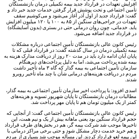
افزایش تعهدات در قرارداد جدید بیمه تکمیلی درمان بازنشستگان
تأمین اجتماعی و تحت پوشش قرار گرفتن خدمات جدید خبر داد و
گفت: قرارداد جدید از اول آذر آغاز می‌شود و می‌کوشیم سقف
تعهدات در جراحی‌های سنگین از ۸۵ به ۱۰۰ یا ۱۲۰ میلیون افزایش
یابد. خدماتی، چون روان درمانی حتی در بستری (بدون آسایشگاه)
در قرارداد جدید اضافه می‌شود.
رئیس کانون عالی بازنشستگان تأمین اجتماعی درباره مشکلات
بیمه تکمیلی درمان در سال گذشته گفت: در قرارداد قبلی که تا
پایان آبان ادامه دارد باید در مدت ۲۰ روز از دریافت مدارک هزینه به
بیمه شده پرداخت می‌شد، اما به دلیل پرداخت‌های دیرهنگام
سازمان تأمین اجتماعی به بیمه گذار که گاه ۳ ماه تأخیر داشت
مردم در دریافت هزینه‌های درمانی شأن با چند ماه تأخیر روبرو
شدند.
اسدی افزود: با پرداخت اخیر سازمان تأمین اجتماعی به بیمه گذار،
مطالبات درمان بازنشستگان تا پایان شهریور تسویه و هزینه‌های
کمتر از یک میلیون تومان هم تا پایان مهر پرداخت شد.
رئیس کانون عالی بازنشستگان تأمین اجتماعی گفت: از آنجایی که
حجم قرارداد سنگین بود یعنی ماهانه بیش از یک و نیم همت، این
تاخیرها
موجب شد شرکت بیمه
گر
، هم در بخش‌های طرف قرارداد
و هم خرید خدمت دچار مشکل شود و حتی برخی مراکز درمانی با
این بیمه لغو قرارداد کردند. این
مسأله
موجب شد بسیاری از مردم