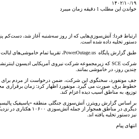
۱۴۰۲/۱۰/۱۹
خواندن این مطلب 1 دقیقه زمان میبرد
دستور تخلیه داده شده است.
طبق گزارش پایگاه PowerOutage.us، تقریبا تمام خاموشی‌های ایالت در جنوب کالیفرنیا و عمدتا در لس‌آنجلس است و سیستم مدیریت قطعی اولیه ادیسون (SCE) کالیفرنیای جنوبی قطع است.
شرکت SCE که زیرمجموعه شرکت نیروی آمریکایی ادیسون اینت
چندین روز، در خاموشی بمانند.
جف مونفورد، سخنگوی این شرکت، ضمن درخواست از مردم برای دو
خطوط برق، صورت می گیرد. مونفورد اظهار کرد: زمان برقراری مجد
توزیع، به مناطق آسیب دیده اعزام کند.
دیگری در مناطق همجوا
نیز دستور تخلیه یافته اند.
انتهای پیام