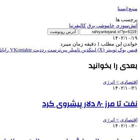
منبع:ایسنا
برچسب ها
آتش‌سوزی
خاموشی برق
کالیفرنیا
آدرس رونوشت
۱۴۰۲/۱۰/۱۹
خواندن این مطلب 1 دقیقه زمان میبرد
فیس بوک
توییتر (X)
لینکدین
‫تامبلر
‫پین‌ترست
‫رددیت
‫VKontakte
رایان
بعدی را بخوانید
اقتصادی > انرژی
۱۴۰۲/۱۰/۲۱
نفت تا مرز ۸۰ دلار پیشروی کرد
اقتصادی > انرژی
۱۴۰۲/۱۰/۲۰