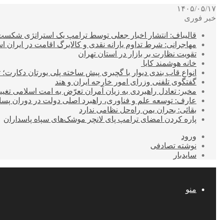
۱۴۰۵/۰۵/۱۷
خبر فوری
قالیباف: انتشار اخبار جعلی توسط ترامپ یک استراتژی شکس
مهاجرانی: شرط تداوم یارانه نقدی و کالابرگ اقامت در ایران 
تقویت نظارت بر بازار در استان تهران
خانه هوشمند کایا
انواع قاب بندی دیوار با گچبری پیش ساخته پلی یورتان دکارت
گفتگوی تلفنی وزرای امور خارجه ایران و هند
مخبر: تعادل راهبردی به زیان آمران تعرّض به امت اسلامی تغیی
عارف: توسعه علم و فناوری، راهبرد اصلی دولت در دوران پ
بقائی: بحران یمن راه‌حل نظامی ندارد
پاره کردن امضای ترامپ پای لانچر موشک‌های سپاه پاسداران
ورود
نوشته تصادفی
سایدبار
منو