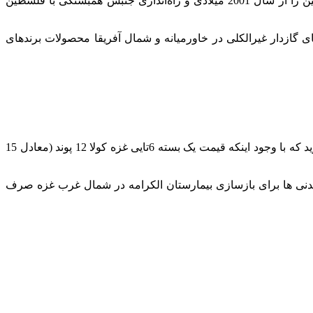
الجزیره نوشته، شاید این ابتکار قشوع نوعی بازاریابی به نظر برسد اما واقعیت این است که اسامه قشوع مبارزه خود برای آزادی فلسطین را از سال 2001 میلادی و راه‌اندازی جنبش همبستگی با فلسطین
به الجزیره می‌گوید: تقریبا 53 درصد از مصرف‌کنندگان نوشیدنی‌های گازدار غیرالکلی در خاورمیانه و شمال آفریقا محصولات برندهای
اگرچه تنها یک سال از تولید غزه‌کولا می‌گذرد اما استقبال مشتریان قابل توجه بوده است. محمد حسین مدیر فروشگاه هیبا اکسپرس می‌گوید که با وجود اینکه قیمت یک بسته 6تایی غزه کولا 12 پوند (معادل 15
شیدنی ها برای بازسازی بیمارستان الکرامه در شمال غرب غزه صرف