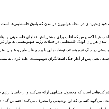
ماتیک – همشهری آنلاین: هیبا اکسپرس(Hiba Express) فست فود زنجیره‌ای در محله هولبورن در لندن 
حب هیبا اکسپرس که اغلب برای مشتریانش غذاهای فلسطینی و لبنانی
انی شدن هزاران کودک فلسطینی در حملات رژیم صهیونیستی به نوار غزه
 ـ یعنی پس از آغاز جنگ اشغالگران صهیونیست علیه غزه ـ به مشتریان ار
م شرکت‌هایی است که محصول مشابهی ارائه می‌کنند و از حامیان رژیم 
ست، می‌گوید کسانی که این نوشیدنی را مصرف می‌کنند احساس گناه حم