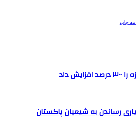
امه
چاپ
یش داد
یاری رساندن به شیعیان پاکستان