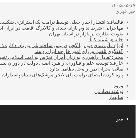
۱۴۰۵/۰۵/۱۷
خبر فوری
قالیباف: انتشار اخبار جعلی توسط ترامپ یک استراتژی شکس
مهاجرانی: شرط تداوم یارانه نقدی و کالابرگ اقامت در ایران 
تقویت نظارت بر بازار در استان تهران
خانه هوشمند کایا
انواع قاب بندی دیوار با گچبری پیش ساخته پلی یورتان دکارت
گفتگوی تلفنی وزرای امور خارجه ایران و هند
مخبر: تعادل راهبردی به زیان آمران تعرّض به امت اسلامی تغیی
عارف: توسعه علم و فناوری، راهبرد اصلی دولت در دوران پ
بقائی: بحران یمن راه‌حل نظامی ندارد
پاره کردن امضای ترامپ پای لانچر موشک‌های سپاه پاسداران
ورود
نوشته تصادفی
سایدبار
منو