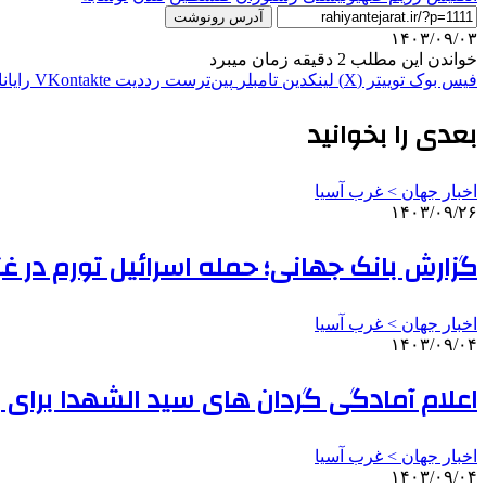
آدرس رونوشت
۱۴۰۳/۰۹/۰۳
خواندن این مطلب 2 دقیقه زمان میبرد
فیس بوک
توییتر (X)
لینکدین
‫تامبلر
‫پین‌ترست
‫رددیت
‫VKontakte
رایان
بعدی را بخوانید
اخبار جهان > غرب آسیا
۱۴۰۳/۰۹/۲۶
گزارش بانک جهانی؛ حمله اسرائیل تورم در غزه را ۳۰۰ درصد افزا
اخبار جهان > غرب آسیا
۱۴۰۳/۰۹/۰۴
اعلام آمادگی گردان های سید الشهدا برای 
اخبار جهان > غرب آسیا
۱۴۰۳/۰۹/۰۴