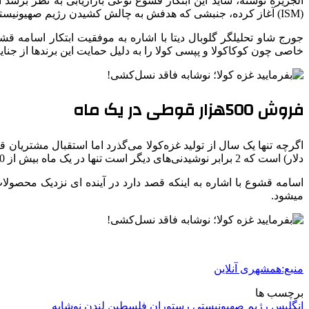
(ISM) آغاز کرده، جنبشی که هدفش به چالش کشیدن رژیم صهیونیستی و مقاومت در برابر اشغال سرزمین فلسطین است.
خاصی چون کوکاکولا و پپسی کولا را به دلیل حمایت این برندها از جنایت
فروش 500هزار قوطی در یک ماه
دلار) است که 2 برابر نوشیدنی‌های دیگر است تنها در یک ماه بیش از 500 هزار قوطی فروش داشته است.
اسامه قشوع با اشاره به اینکه قصد دارد در آینده ای نزدیک محصو
می‎شود.
منبع:همشهری آنلاین
برچسب ها
انگلیس
رژيم صهيونيستى
رستوران
فلسطین
لندن
نوشابه