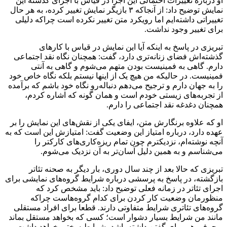
او درباره تغییرات احتمالی این اجرا در قیاس با اجرای گذشته این
نمایش توضیح داد: از آنجاکه ۳ بازیگر نمایش تغییر کرده، به هر حال
تغییراتی داشته‌ایم اما رویکرد متن تغییر نکرده است چراکه دلیلی
برای تغییر وجود نداشت.
تبریزی در پاسخ به اینکه آیا این نمایش در قیاس با کارهای
گذشته‌اش فضای زنانه‌تری دارد، گفت: همچنان نگاه نقد اجتماعی
دارم. گاهی به فمینیست بودن متهم می‌شوم و گاهی به آنتی
فمینیست. در حالیکه من هیچ یک از اینها نیستم بلکه نگاه خاص خود
را به جهان دارم و ترجیح می‌دهم دنباله‌رو نگاه خود باشم که برآمده
از تجربه‌های زیستی خودم است و همان گونه که اشاره کردم،
همچنان دغدغه نقد اجتماعی را دارم.
او که علاوه برنگارش متن، ایفای یکی از نقش‌های این نمایش را بر
عهده دارد، درباره امتیاز این وضعیت گفت: امتیازش این است که به
آنچه نوشته‌ام، نزدیکترم چون تمام ریزه‌کاری‌های کارکتر را
می‌شناسم و به همین دلیل آسان‌تر به آن نزدیک می‌شوم.
تبریزی که حالا بعد از چند سال دوری، بار دیگر به صحنه تئاتر
بازگشته، در پاسخ به پرسشی درباره شرایط گروه‌های نمایشی برای
اجرای تئاتر در زمانه فعلی توضیح داد: باید مشخص کرد که
منظورمان وضعیت کار کردن برای کدام گروه‌هاست چراکه
گروه‌های تئاتری شرایط متفاوتی دارند. قطعا برای افراد مستقلی
مانند من شرایط بسیار دشوار است؛ کسی که بخواهد مستقل بماند
و حرفی هم برای گفتن داشته باشد، شرایط سختی خواهد داشت.