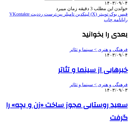
۱۴۰۳/۰۹/۰۴
خواندن این مطلب 3 دقیقه زمان میبرد
فیس بوک
توییتر (X)
لینکدین
‫تامبلر
‫پین‌ترست
‫رددیت
‫VKontakte
رایانامه
چاپ
بعدی را بخوانید
فرهنگی و هنری > سینما و تئاتر
۱۴۰۳/۰۹/۰۴
خبرهایی از سینما و تئاتر
فرهنگی و هنری > سینما و تئاتر
۱۴۰۳/۰۹/۰۳
سعید روستایی مجوز ساخت «زن و بچه» را
گرفت