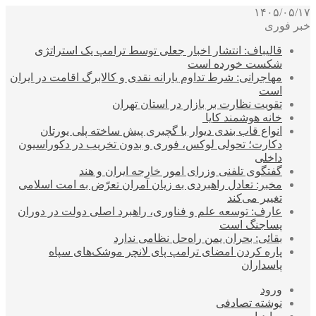
۱۴۰۵/۰۵/۱۷
خبر فوری
قالیباف: انتشار اخبار جعلی توسط ترامپ یک استراتژی
شکست خورده است
مهاجرانی: شرط تداوم یارانه نقدی و کالابرگ اقامت در ایران
است
تقویت نظارت بر بازار در استان تهران
خانه هوشمند کایا
انواع قاب بندی دیوار با گچبری پیش ساخته پلی یورتان
دکارت؛ تحولی لوکس، فوری و بدون تخریب در دکوراسیون
داخلی
گفتگوی تلفنی وزرای امور خارجه ایران و هند
مخبر: تعادل راهبردی به زیان آمران تعرّض به امت اسلامی
تغییر می‌کند
عارف: توسعه علم و فناوری، راهبرد اصلی دولت در دوران
پساجنگ است
بقائی: بحران یمن راه‌حل نظامی ندارد
پاره کردن امضای ترامپ پای لانچر موشک‌های سپاه
پاسداران
ورود
نوشته تصادفی