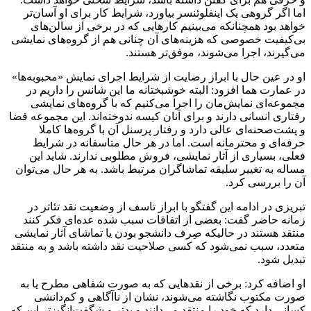
اما اگر گروهی یک اینفلوئنسر بیاورد، شرایط کار برای او آسان‌تر
خواهد بود همچنانکه می‌بینیم کارهایی که در برخی از سالن‌های
بی‌کیفیت خصوصی که هزینه‌های آن چنانی هم از گروه‌های نمایشی
می‌گیرند، اجرا می‌شوند، موفق‌تر هستند.
او در عین حال با ابراز رضایت از شرایط اجرای نمایش «محبوبه‌ها»
در عمارت هما افزود: البته خوشبختانه ما این شانس را داریم در
مجموعه‌ای نمایش‌مان را اجرا می‌کنیم که با گروه‌های نمایشی
رفتاری انسانی دارند و برای آنان کیسه ندوخته‌اند. این مجموعه فضا
و پشت‌صحنه‌ای عالی دارد و رفتار پرسنل آن با گروه‌ها کاملا
حرفه‌ای و محترمانه است. اما در هر حال متاسفانه در شرایط
فعلی، بسیاری از آثار نمایشی، فروش مطلوبی ندارند. شاید این
مساله به تغییر سلیقه تماشاگران مرتبط باشد. به هر حال می‌توان
آن را بررسی کرد.
تبریزی در ادامه این گفتگو با ابراز تاسف از وضعیت نقد تئاتر در
زمانه حاضر گفت: بعضی از اتفاقات سبب شده عده‌ای فکر کنند
منتقد هستند در حالیکه صِرف دانشجو بودن یا تماشای آثار نمایشی
متعدد، سبب نمی‌شود که کسی صلاحیت نقد داشته باشد و به منتقد
تبدیل شود.
او اضافه کرد: برخی از نقدهایی که به صورت شفاهی مطرح یا به
صورت مکتوب نگاشته می‌شوند، نشان از ناآگاهی و کم‌دانشی
کسانی دارد که خود را منتقد می‌دانند و بدتر و شگفت‌انگیزتر این که