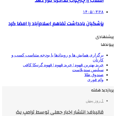
انقلاب را چارچوب مذاکره قرار دهد
۱۴۰۵/۰۳/۲۸
پزشکیان یادداشت تفاهم اسلام‌آباد را امضا کرد
پیشنهادی
پیوندها
برگزاری همایش ها و رویدادها با بودجه متناسب کسب و
کارتان
خرید بهترین قهوه | خرید قهوه | قهوه گرنیکا کافی
سیلیس سندبلاست
صندوق طلا
وام فوری
پربازدید هفته
1 روز پیش
قالیباف: انتشار اخبار جعلی توسط ترامپ یک