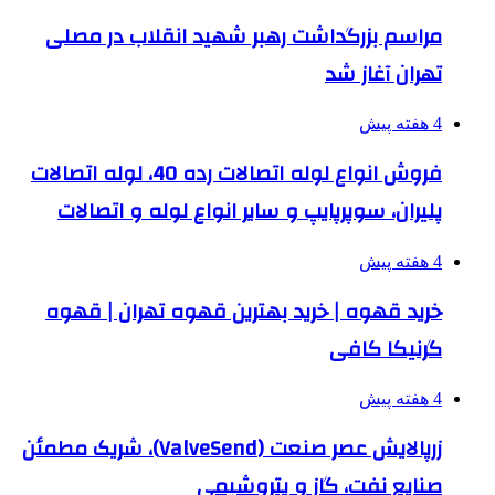
مراسم بزرگداشت رهبر شهید انقلاب در مصلی
تهران آغاز شد
4 هفته پیش
فروش انواع لوله اتصالات رده 40، لوله اتصالات
پلیران، سوپرپایپ و سایر انواع لوله و اتصالات
4 هفته پیش
خرید قهوه | خرید بهترین قهوه تهران | قهوه
گرنیکا کافی
4 هفته پیش
زرپالایش عصر صنعت (ValveSend)، شریک مطمئن
صنایع نفت، گاز و پتروشیمی