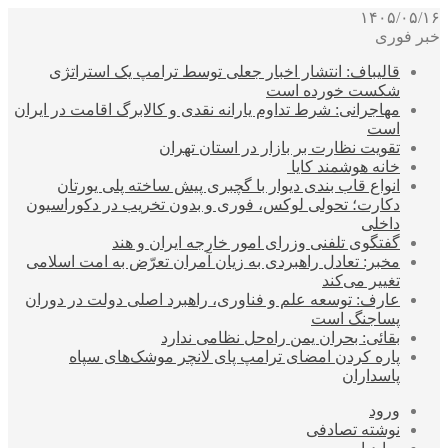
۱۴۰۵/۰۵/۱۶
خبر فوری
قالیباف: انتشار اخبار جعلی توسط ترامپ یک استراتژی
شکست خورده است
مهاجرانی: شرط تداوم یارانه نقدی و کالابرگ اقامت در ایران
است
تقویت نظارت بر بازار در استان تهران
خانه هوشمند کایا
انواع قاب بندی دیوار با گچبری پیش ساخته پلی یورتان
دکارت؛ تحولی لوکس، فوری و بدون تخریب در دکوراسیون
داخلی
گفتگوی تلفنی وزرای امور خارجه ایران و هند
مخبر: تعادل راهبردی به زیان آمران تعرّض به امت اسلامی
تغییر می‌کند
عارف: توسعه علم و فناوری، راهبرد اصلی دولت در دوران
پساجنگ است
بقائی: بحران یمن راه‌حل نظامی ندارد
پاره کردن امضای ترامپ پای لانچر موشک‌های سپاه
پاسداران
ورود
نوشته تصادفی