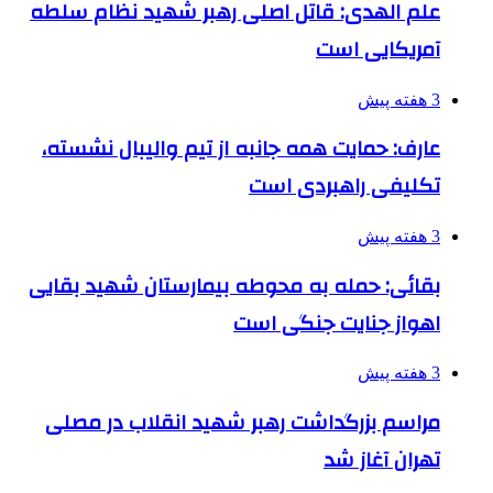
علم الهدی: قاتل اصلی رهبر شهید نظام سلطه
آمریکایی است
3 هفته پیش
عارف: حمایت همه جانبه از تیم والیبال نشسته،
تکلیفی راهبردی است
3 هفته پیش
بقائی: حمله به محوطه بیمارستان شهید بقایی
اهواز جنایت جنگی است
3 هفته پیش
مراسم بزرگداشت رهبر شهید انقلاب در مصلی
تهران آغاز شد