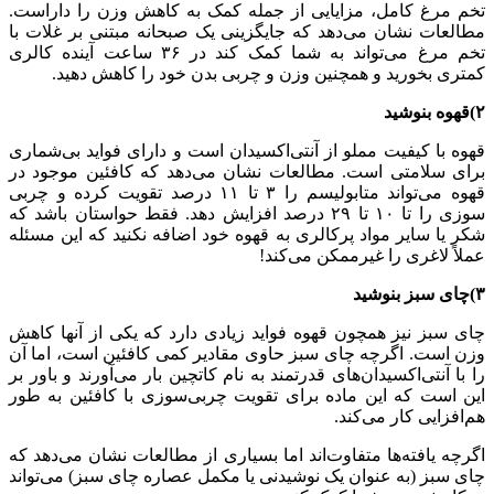
تخم مرغ کامل، مزایایی از جمله کمک به کاهش وزن را داراست.
مطالعات نشان می‌دهد که جایگزینی یک صبحانه مبتنی بر غلات با
تخم مرغ می‌تواند به شما کمک کند در ۳۶ ساعت آینده کالری
کمتری بخورید و همچنین وزن و چربی بدن خود را کاهش دهید.
۲)قهوه بنوشید
قهوه با کیفیت مملو از آنتی‌اکسیدان است و دارای فواید بی‌شماری
برای سلامتی است. مطالعات نشان می‌دهد که کافئین موجود در
قهوه می‌تواند متابولیسم را ۳ تا ۱۱ درصد تقویت کرده و چربی
سوزی را تا ۱۰ تا ۲۹ درصد افزایش دهد. فقط حواستان باشد که
شکر یا سایر مواد پرکالری به قهوه خود اضافه نکنید که این مسئله
عملاً لاغری را غیرممکن می‌کند!
۳)چای سبز بنوشید
چای سبز نیز همچون قهوه فواید زیادی دارد که یکی از آنها کاهش
وزن است. اگرچه چای سبز حاوی مقادیر کمی کافئین است، اما آن
را با آنتی‌اکسیدان‌های قدرتمند به نام کاتچین بار می‌آورند و باور بر
این است که این ماده برای تقویت چربی‌سوزی با کافئین به طور
هم‌افزایی کار می‌کند.
اگرچه یافته‌ها متفاوت‌اند اما بسیاری از مطالعات نشان می‌دهد که
چای سبز (به عنوان یک نوشیدنی یا مکمل عصاره چای سبز) می‌تواند