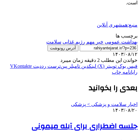
است.
منبع:همشهری آنلاین
برچسب ها
بهداشت عمومی
خبر مهم
رژیم غذایی
سلامت
آدرس رونوشت
۱۴۰۳/۰۸/۱۲
خواندن این مطلب 2 دقیقه زمان میبرد
فیس بوک
توییتر (X)
لینکدین
‫تامبلر
‫پین‌ترست
‫رددیت
‫VKontakte
رایانامه
چاپ
بعدی را بخوانید
اخبار سلامت و پزشکی > پزشکی
۱۴۰۳/۰۸/۲۰
جلسه اضطراری برای آبله میمونی