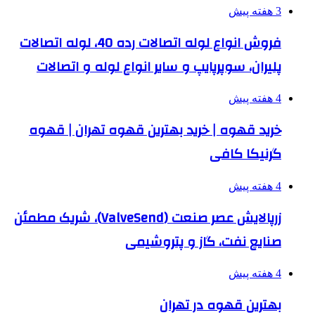
3 هفته پیش
فروش انواع لوله اتصالات رده 40، لوله اتصالات
پلیران، سوپرپایپ و سایر انواع لوله و اتصالات
4 هفته پیش
خرید قهوه | خرید بهترین قهوه تهران | قهوه
گرنیکا کافی
4 هفته پیش
زرپالایش عصر صنعت (ValveSend)، شریک مطمئن
صنایع نفت، گاز و پتروشیمی
4 هفته پیش
بهترین قهوه در تهران