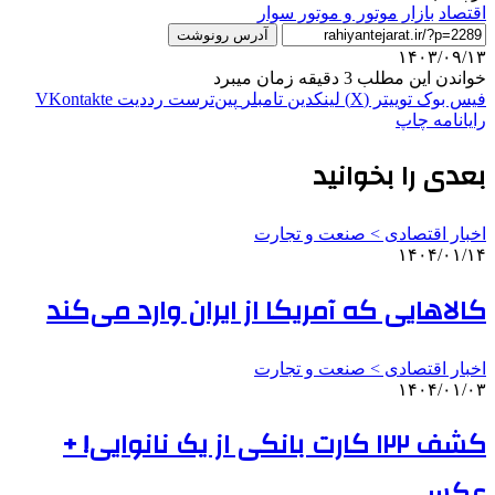
اقتصاد
بازار
موتور و موتور سوار
آدرس رونوشت
۱۴۰۳/۰۹/۱۳
خواندن این مطلب 3 دقیقه زمان میبرد
فیس بوک
توییتر (X)
لینکدین
‫تامبلر
‫پین‌ترست
‫رددیت
‫VKontakte
رایانامه
چاپ
بعدی را بخوانید
اخبار اقتصادی > صنعت و تجارت
۱۴۰۴/۰۱/۱۴
کالاهایی که آمریکا از ایران وارد می‌کند
اخبار اقتصادی > صنعت و تجارت
۱۴۰۴/۰۱/۰۳
کشف ۱۲۲ کارت بانکی از یک نانوایی! +
عکس