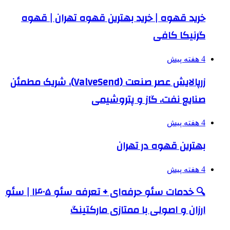
خرید قهوه | خرید بهترین قهوه تهران | قهوه
گرنیکا کافی
4 هفته پیش
زرپالایش عصر صنعت (ValveSend)، شریک مطمئن
صنایع نفت، گاز و پتروشیمی
4 هفته پیش
بهترین قهوه در تهران
4 هفته پیش
🔍 خدمات سئو حرفه‌ای + تعرفه سئو ۱۴۰۵ | سئو
ارزان و اصولی با ممتازی مارکتینگ