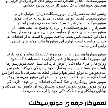
موتورسیکلت، علائم هشداردهنده، روش‌های جلوگیری از خرابی و
همچنین نحوه انتخاب یک تعمیرکار حرفه‌ای پرداخته‌ایم.
رئیس اتحادیه تعمیرکاران موتورسیکلت درباره عوامل خرابی
موتورسیکلت گفت: عوامل متعددی می‌توانند به خرابی موتور
موتورسیکلت منجر شوند. سیدمحمد محمدی، رئیس اتحادیه
تعمیرکاران موتورسیکلت، در این‌باره توضیح می‌دهد: بعضی از
موتورسیکلت‌های جدید از مقاومت چندان بالایی برخوردار نیستند.
دلیل این کیفیت پایین بعضا ساخت موتور با استفاده از قطعات نه
چندان مناسب است. لوازم این موتورها مانند موتورهای قدیمی
ژاپنی اصل نیست.
موتورسوارها هم هنوز به این موضوع عادت نکرده‌اند و توقع دارند
این موتورها مانند موتورهای قدیم کارایی داشته باشند که بشود
روغن‌ها را هر ۶ ماه یک‌بار عوض کرد. اما نسل جدید موتورسوارها
باسلیقه‌تر هستند و به وسلیه نقلیه خود رسیدگی می‌کنند. همچنین
عدم‌تعویض به‌موقع فیلتر هوا و سایر قطعات مصرفی باعث افزایش
اصطکاک، سایش قطعات و در نهایت خرابی موتور می‌شود. روغن
موتور نقش روانکاری و خنک‌کنندگی قطعات را بر عهده دارد. اگر
روغن موتور بموقع تعویض نشود، ویسکوزیته آن کاهش پیدا می‌کند و
توانایی روانکاری و خنک‌کنندگی خود را از دست می‌دهد.
تعمیرکار حرفه‌ای موتورسیکلت