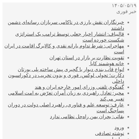
۱۴۰۵/۰۵/۱۹
خبر فوری
خبرنگاران نقش بارزی در ناکامی سربازان رسانه‌ای دشمن
داشتند
قالیباف: انتشار اخبار جعلی توسط ترامپ یک استراتژی
شکست خورده است
مهاجرانی: شرط تداوم یارانه نقدی و کالابرگ اقامت در ایران
است
تقویت نظارت بر بازار در استان تهران
خانه هوشمند کایا
انواع قاب بندی دیوار با گچبری پیش ساخته پلی یورتان
دکارت؛ تحولی لوکس، فوری و بدون تخریب در دکوراسیون
داخلی
گفتگوی تلفنی وزرای امور خارجه ایران و هند
مخبر: تعادل راهبردی به زیان آمران تعرّض به امت اسلامی
تغییر می‌کند
عارف: توسعه علم و فناوری، راهبرد اصلی دولت در دوران
پساجنگ است
بقائی: بحران یمن راه‌حل نظامی ندارد
ورود
نوشته تصادفی