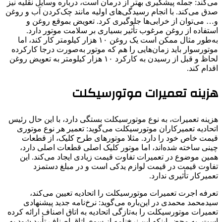
می‌کند: جمله پیشگیری بهتر از درمان است، درباره وسایل نقلیه نیز
صدق می‌کند. با انجام رسیدگی‌های اولیه مانند چک‌کردن آب و روغن
و… می‌توان از خرابی‌ها جلوگیری کرد. تعویض بموقع روغن و
استفاده از روغن مرغوب تأثیر بسیاری بر سلامت موتور دارد.
به‌طور مثال ممکن است یک روغن ۱۰ هزار کیلومتر کار کند، اما
موتورسوار باید زمان‌هایی را هم که موتور به‌صورت درجا کارکرده
لحاظ و قبل از رسیدن به کارکرد ۱۰ هزار کیلومتر به تعویض روغن
اقدام کند.
هزینه تعمیرات موتورسیکلت
هزینه تعمیرات، به نوع موتورسیکلت بستگی دارد، با این حال رئیس
اتحادیه تعمیرکاران موتورسیکلت می‌گوید: تعمیر هر نوع موتوری
قیمت خاص خود را دارد. مثلا موتورهای طرح کلیک، از قطعات
چینی ساخته شده‌اند، اما موتور کلیک اصلی قطعات اصلی دارد،
همین موضوع در تعمیرات تفاوت قیمت زیادی ایجاد می‌کند. این
تفاوت قیمت در قیمت لوازم یدکی ‌است و در مبلغ دستمزد
تعمیرکار تأثیری ندارد.
تعرفه اجرت تعمیرات موتورسیکلت را اتحادیه تعیین می‌کند،
سیدمحمد محمدی در این‌باره می‌گوید: نرخ‌نامه جدید پیشنهادی
تعمیرات موتورسیکلت‌ را به‌تازگی اتحادیه به اتاق اصناف ارائه کرده
است، به محض اینکه این نرخ‌نامه از سوی اتاق اصناف تأیید شود به