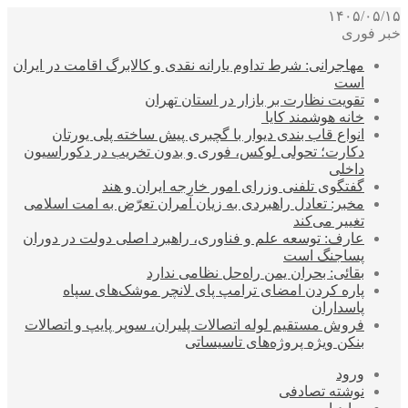
۱۴۰۵/۰۵/۱۵
خبر فوری
مهاجرانی: شرط تداوم یارانه نقدی و کالابرگ اقامت در ایران
است
تقویت نظارت بر بازار در استان تهران
خانه هوشمند کایا
انواع قاب بندی دیوار با گچبری پیش ساخته پلی یورتان
دکارت؛ تحولی لوکس، فوری و بدون تخریب در دکوراسیون
داخلی
گفتگوی تلفنی وزرای امور خارجه ایران و هند
مخبر: تعادل راهبردی به زیان آمران تعرّض به امت اسلامی
تغییر می‌کند
عارف: توسعه علم و فناوری، راهبرد اصلی دولت در دوران
پساجنگ است
بقائی: بحران یمن راه‌حل نظامی ندارد
پاره کردن امضای ترامپ پای لانچر موشک‌های سپاه
پاسداران
فروش مستقیم لوله اتصالات پلیران، سوپر پایپ و اتصالات
بنکن ویژه پروژه‌های تاسیساتی
ورود
نوشته تصادفی