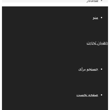
سایدبار
منو
راهیان تجارت
جستجو برای
صفحه نخست