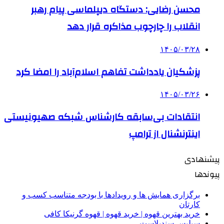
محسن رضایی: دستگاه دیپلماسی پیام رهبر
انقلاب را چارچوب مذاکره قرار دهد
۱۴۰۵/۰۳/۲۸
پزشکیان یادداشت تفاهم اسلام‌آباد را امضا کرد
۱۴۰۵/۰۳/۲۶
انتقادات بی‌سابقه کارشناس شبکه صهیونیستی
اینترنشنال از ترامپ
پیشنهادی
پیوندها
برگزاری همایش ها و رویدادها با بودجه متناسب کسب و
کارتان
خرید بهترین قهوه | خرید قهوه | قهوه گرنیکا کافی
سیلیس سندبلاست