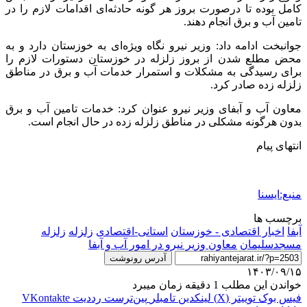
کامل بوده تا درصورت بروز هر گونه حادثه‌ای اقدامات لازم را در
تامین آب و برق انجام دهند.
جوانبخت ادامه داد: وزیر نیرو نگاه ویژه‌ای به خوزستان دارد و به
محض مطلع شدن از بروز زلزله در خوزستان دستورات لازم را
برای رسیدگی به مشکلات و استمرار خدمات آب و برق در مناطق
زلزله زده صادر کرد.
معاون آب و آبفای وزیر نیرو عنوان کرد: خدمات تامین آب و برق
بدون هرگونه مشکلی در مناطق زلزله زده در حال انجام است.
انتهای پیام
منبع:ایسنا
برچسب ها
آبفا
اخبار اقتصادی - خوزستان
استانی-اقتصادی
زلزله
زلزله
مسجدسلیمان
معاون وزیر نیرو در امور آب و آبفا
آدرس رونوشت
۱۴۰۳/۰۹/۱۵
خواندن این مطلب 1 دقیقه زمان میبرد
فیس بوک
توییتر (X)
لینکدین
‫تامبلر
‫پین‌ترست
‫رددیت
‫VKontakte