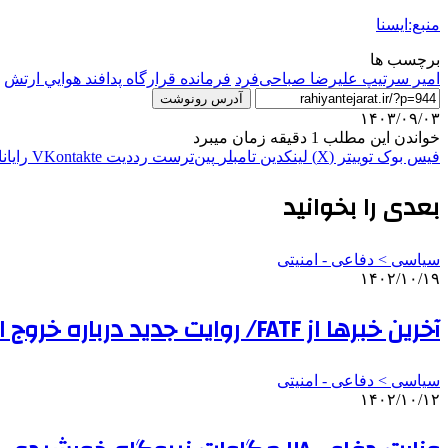
منبع:ایسنا
برچسب ها
امیر سرتیپ علیرضا صباحی‌فرد
فرمانده قرارگاه پدافند هوايي ارتش
آدرس رونوشت
۱۴۰۳/۰۹/۰۳
خواندن این مطلب 1 دقیقه زمان میبرد
فیس بوک
توییتر (X)
لینکدین
‫تامبلر
‫پین‌ترست
‫رددیت
‫VKontakte
رایان
بعدی را بخوانید
سیاسی > دفاعی - امنيتی
۱۴۰۲/۱۰/۱۹
آخرین خبرها از FATF/ روایت جدید درباره خروج ایران از سوریه/ انتصابات در اردوگاه آبی‌ها/ سانحه‌ای ‌دلخراش در تهران
سیاسی > دفاعی - امنيتی
۱۴۰۲/۱۰/۱۲