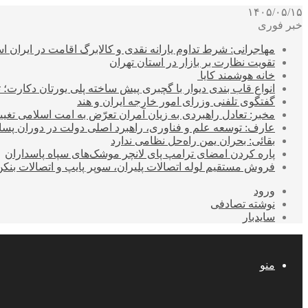
۱۴۰۵/۰۵/۱۵
خبر فوری
مهاجرانی: شرط تداوم یارانه نقدی و کالابرگ اقامت در ایران 
تقویت نظارت بر بازار در استان تهران
خانه هوشمند کایا
انواع قاب بندی دیوار با گچبری پیش ساخته پلی یورتان دکارت
گفتگوی تلفنی وزرای امور خارجه ایران و هند
مخبر: تعادل راهبردی به زیان آمران تعرّض به امت اسلامی تغیی
عارف: توسعه علم و فناوری، راهبرد اصلی دولت در دوران پ
بقائی: بحران یمن راه‌حل نظامی ندارد
پاره کردن امضای ترامپ پای لانچر موشک‌های سپاه پاسداران
فروش مستقیم لوله اتصالات پلیران، سوپر پایپ و اتصالات بنکن
ورود
نوشته تصادفی
سایدبار
منو