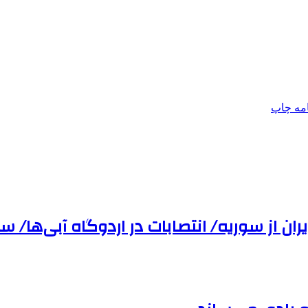
امه
چاپ