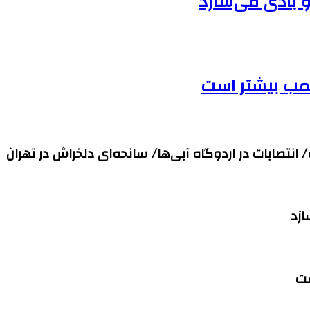
بمب بیشتر است
ست