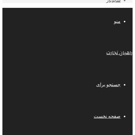
سایدبار
منو
راهیان تجارت
جستجو برای
صفحه نخست