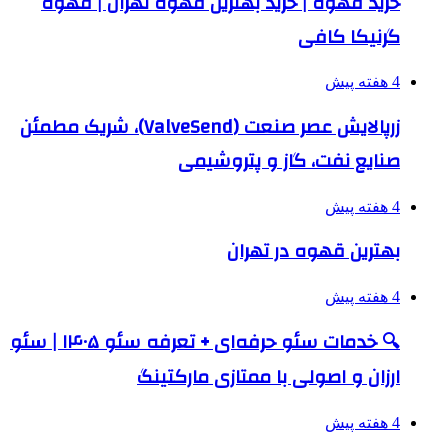
خرید قهوه | خرید بهترین قهوه تهران | قهوه
گرنیکا کافی
4 هفته پیش
زرپالایش عصر صنعت (ValveSend)، شریک مطمئن
صنایع نفت، گاز و پتروشیمی
4 هفته پیش
بهترین قهوه در تهران
4 هفته پیش
🔍 خدمات سئو حرفه‌ای + تعرفه سئو ۱۴۰۵ | سئو
ارزان و اصولی با ممتازی مارکتینگ
4 هفته پیش