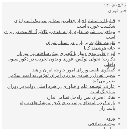
۱۴۰۵/۰۵/۱۶
خبر فوری
قالیباف: انتشار اخبار جعلی توسط ترامپ یک استراتژی
شکست خورده است
مهاجرانی: شرط تداوم یارانه نقدی و کالابرگ اقامت در ایران
است
تقویت نظارت بر بازار در استان تهران
خانه هوشمند کایا
انواع قاب بندی دیوار با گچبری پیش ساخته پلی یورتان
دکارت؛ تحولی لوکس، فوری و بدون تخریب در دکوراسیون
داخلی
گفتگوی تلفنی وزرای امور خارجه ایران و هند
مخبر: تعادل راهبردی به زیان آمران تعرّض به امت اسلامی
تغییر می‌کند
عارف: توسعه علم و فناوری، راهبرد اصلی دولت در دوران
پساجنگ است
بقائی: بحران یمن راه‌حل نظامی ندارد
پاره کردن امضای ترامپ پای لانچر موشک‌های سپاه
پاسداران
ورود
نوشته تصادفی