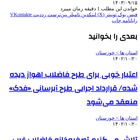
۱۴۰۳/۰۹/۱۵
خواندن این مطلب 1 دقیقه زمان میبرد
فیس بوک
توییتر (X)
لینکدین
‫تامبلر
‫پین‌ترست
‫رددیت
‫VKontakte
رایانامه
چاپ
بعدی را بخوانید
استان ها > خوزستان
۱۴۰۲/۱۰/۲۰
اعتبار خوبی برای طرح فاضلاب اهواز دیده
شده/ قرارداد اجرایی طرح آبرسانی «فدک»
منعقد می‌شود
استان ها > خوزستان
۱۴۰۲/۱۰/۲۰