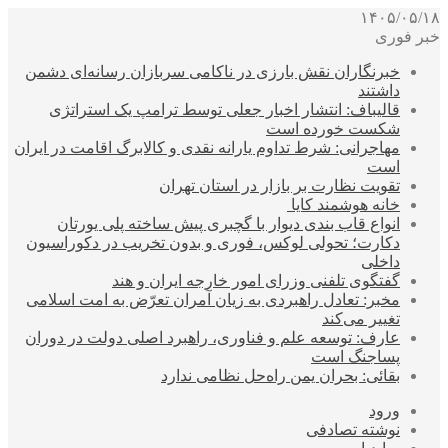
۱۴۰۵/۰۵/۱۸
خبر فوری
خبرنگاران نقش بارزی در ناکامی سربازان رسانه‌ای دشمن
داشتند
قالیباف: انتشار اخبار جعلی توسط ترامپ یک استراتژی
شکست خورده است
مهاجرانی: شرط تداوم یارانه نقدی و کالابرگ اقامت در ایران
است
تقویت نظارت بر بازار در استان تهران
خانه هوشمند کایا
انواع قاب بندی دیوار با گچبری پیش ساخته پلی یورتان
دکارت؛ تحولی لوکس، فوری و بدون تخریب در دکوراسیون
داخلی
گفتگوی تلفنی وزرای امور خارجه ایران و هند
مخبر: تعادل راهبردی به زیان آمران تعرّض به امت اسلامی
تغییر می‌کند
عارف: توسعه علم و فناوری، راهبرد اصلی دولت در دوران
پساجنگ است
بقائی: بحران یمن راه‌حل نظامی ندارد
ورود
نوشته تصادفی