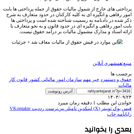
پرداختی های خارج از شمول مالیات حقوق از جمله پرداختی ها بابت
امور رفاهی و انگیزه ای به کلیه کارکنان در حدود متعارف به شرح
ذکر شده در دادنامه به رسمیت شناخته شده است و پرداختی ها
بابت امور رفاهی و انگیزه ای در حدود قانون و به نحو متعارف با
ارائه اسناد و مدارک مشمول مالیات بر درآمد حقوق نیست.
منبع:همشهری آنلاین
برچسب ها
حقوق و دستمزد
خبر مهم
سازمان امور مالیاتی کشور
قانون کار
مالیات
آدرس رونوشت
۱۴۰۳/۰۹/۲۳
خواندن این مطلب 1 دقیقه زمان میبرد
فیس بوک
توییتر (X)
لینکدین
‫تامبلر
‫پین‌ترست
‫رددیت
‫VKontakte
رایانامه
چاپ
بعدی را بخوانید