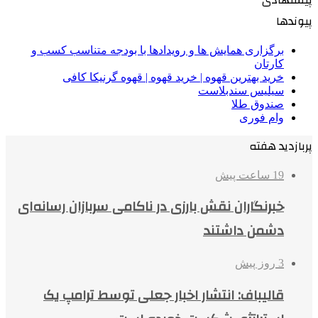
پیوندها
برگزاری همایش ها و رویدادها با بودجه متناسب کسب و
کارتان
خرید بهترین قهوه | خرید قهوه | قهوه گرنیکا کافی
سیلیس سندبلاست
صندوق طلا
وام فوری
پربازدید هفته
19 ساعت پیش
خبرنگاران نقش بارزی در ناکامی سربازان رسانه‌ای
دشمن داشتند
3 روز پیش
قالیباف: انتشار اخبار جعلی توسط ترامپ یک