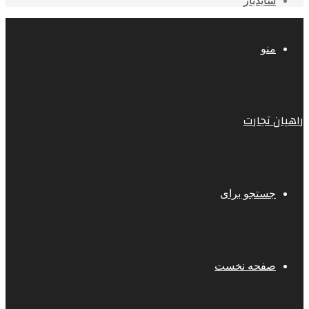
سایدبار
منو
راهیان تجارت
جستجو برای
صفحه نخست