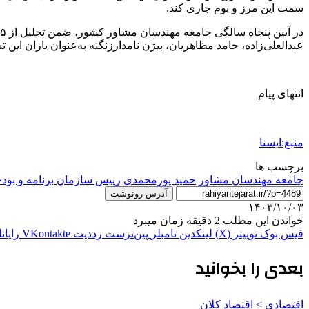
سمت این مرز و بوم جاری کند.
عبدالعلی‌زاده، حامد مظاهریان، بیژن نامدارزنگنه به‌عنوان یاران این
انتهای پیام
منبع:ایسنا
برچسب ها
جامعه مهندسان مشاور
حمید پورمحمدی
رییس سازمان برنامه و بود
آدرس رونوشت
۱۴۰۳/۱۰/۰۳
خواندن این مطلب 2 دقیقه زمان میبرد
فیس بوک
توییتر (X)
لینکدین
‫تامبلر
‫پین‌ترست
‫رددیت
‫VKontakte
رایان
بعدی را بخوانید
اقتصادی > اقتصاد کلان