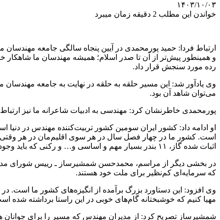
۱۴۰۳/۱۰/۰۳
خواندن این مطلب 2 دقیقه زمان میبرد
ارتباط فردا: حمید پورمحمدی در آیین پنجاه سالگی جامعه مهندسان مش
و همینطور پیش‌تر از آن تا صدر اسلام؛ همیشه مهندسان ما شاهکار خ
رده مورد سنجش قرار داد.
وی یادآور شد: این مسیر حلقه به حلقه در نهایت به جامعه مهندسان م
می‌توان شاهد آن بود.
پورمحمدی خاطرنشان کرد: مهندسی به ادبیات شاعرانه ما نیز ارتباط ت
است. کشور ما در چهار فصل سال در هر سوی اقلیم‌مان در هر وقتی ا
اثبات شده گاز، ۱۱ بندر بسیار مهم و اساسی و… و رکنی که باید وجود داشته باشد، ترکیب قابلیت‌های سرزمین با پتانسیل‌های مهندسین کشورمان است.
در بخشی دیگر از مراسم، محمدحسن شمشیرساز ـ رییس شورای مدیریت
که سرمایه‌ای کم‌نظیر برای ملت خود هستند.
وی افزود: این دستاورد بزرگ برآمده از انگیزه‌های کشور ما است. در ا
مهیا کنیم که خوشبختانه گام‌های خوبی در این راستا برداشته شده اس
شمشیرساز تصریح کرد: از مدیران مهندس که مسیر را برای جوانان هموار