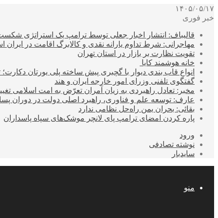
۱۴۰۵/۰۵/۱۷
خبر فوری
قالیباف: انتشار اخبار جعلی توسط ترامپ یک استراتژی شکس
مهاجرانی: شرط تداوم یارانه نقدی و کالابرگ اقامت در ایران 
تقویت نظارت بر بازار در استان تهران
خانه هوشمند کایا
انواع قاب بندی دیوار با گچبری پیش ساخته پلی یورتان دکارت
گفتگوی تلفنی وزرای امور خارجه ایران و هند
مخبر: تعادل راهبردی به زیان آمران تعرّض به امت اسلامی تغیی
عارف: توسعه علم و فناوری، راهبرد اصلی دولت در دوران پ
بقائی: بحران یمن راه‌حل نظامی ندارد
پاره کردن امضای ترامپ پای لانچر موشک‌های سپاه پاسداران
ورود
نوشته تصادفی
سایدبار
منو