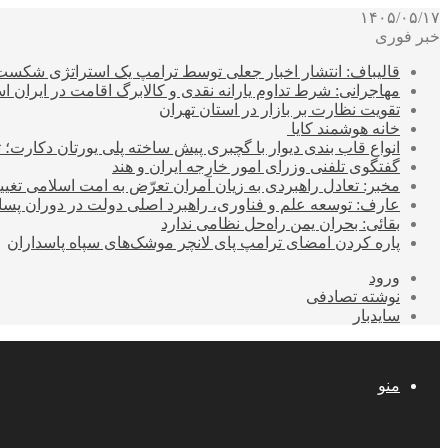
۱۴۰۵/۰۵/۱۷
خبر فوری
قالیباف: انتشار اخبار جعلی توسط ترامپ یک استراتژی شکس
مهاجرانی: شرط تداوم یارانه نقدی و کالابرگ اقامت در ایران 
تقویت نظارت بر بازار در استان تهران
خانه هوشمند کایا
انواع قاب بندی دیوار با گچبری پیش ساخته پلی یورتان دکارت
گفتگوی تلفنی وزرای امور خارجه ایران و هند
مخبر: تعادل راهبردی به زیان آمران تعرّض به امت اسلامی تغیی
عارف: توسعه علم و فناوری، راهبرد اصلی دولت در دوران پ
بقائی: بحران یمن راه‌حل نظامی ندارد
پاره کردن امضای ترامپ پای لانچر موشک‌های سپاه پاسداران
ورود
نوشته تصادفی
سایدبار
منو