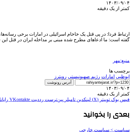
۱۴۰۳/۰۹/۰۴
کمتر از یک دقیقه
ارتباط فردا: در پی قتل یک خاخام اسرائیلی در امارات برخی رسانه‌ها
گفته است: ما ادعاهای مطرح شده مبنی بر مداخله ایران در قتل این فر
منبع:مهر
برچسب ها
ابوظبی
امارات
رژیم صهیونیستی
رویترز
آدرس رونوشت
۱۴۰۳/۰۹/۰۴
کمتر از یک دقیقه
فیس بوک
توییتر (X)
لینکدین
‫تامبلر
‫پین‌ترست
‫رددیت
‫VKontakte
رایان
بعدی را بخوانید
سیاست > سیاست خارجی