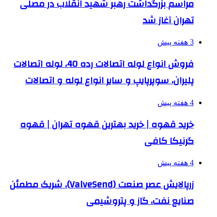
مراسم بزرگداشت رهبر شهید انقلاب در مصلی
تهران آغاز شد
3 هفته پیش
فروش انواع لوله اتصالات رده 40، لوله اتصالات
پلیران، سوپرپایپ و سایر انواع لوله و اتصالات
4 هفته پیش
خرید قهوه | خرید بهترین قهوه تهران | قهوه
گرنیکا کافی
4 هفته پیش
زرپالایش عصر صنعت (ValveSend)، شریک مطمئن
صنایع نفت، گاز و پتروشیمی