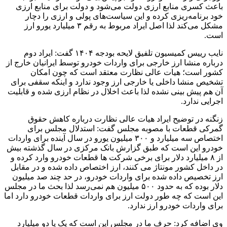
باعث کسری منابع ارزی دولت می‌شود و دولت برای منابع ارزی
خود برنامه‌ریزی کرده و این سیاست‌های پولی و ارزی را دچار
مشکل می‌کند لذا اصل ایراد مربوط به رقم ۳ میلیارد یورو ارز
است.
نایب رییس کمیسیون تلفیق لایحه بودجه ۱۴۰۴ گفت: ایراد دوم
درباره منشا ارز خارجی برای واردات خودرو توسط ایرانیان خارج از
کشور است؛ هیات عالی نظارت معتقد است که چون امکان
تشخیص منشا داخلی یا خارجی ارز وجود ندارد و اینکه سقفی برای
آن هم پیش بینی نشده لذا باعث اخلال در نظام ارزی شده و قابلیت
اجرایی ندارد.
زنگنه در توضیح ایراد هیات عالی نظارت درباره کاهش حقوق
گمرکی قطعات با مصوبه مجلس گفت: استدلال مجلس برای
اختصاص سه میلیارد و ۳۰۰ میلیون یورو در سال آینده برای واردات
خودرو این است که طبق گزارش بانک مرکزی در سال گذشته بیش
از ۸ میلیارد دلار برای برخی شرکت ها قطعات خودرو وارد کرده و
در داخل کشور مونتاژ می کنند، ارز اختصاص داده شده و در مقابل
ارز تخصیص داده شده برای واردات خودرو، در حد چند صد میلیون
دلار بوده که به حدود ۵۰۰ میلیون هم نمی‌رسد لذا بحث ما در مجلس
این است که چه طور دولت ارز برای واردات قطعات خودرو دارد اما
برای واردات خودرو ارز ندارد.
وی اضافه کرد: حرف ما در مجلس این است که یک یا دو میلیارد