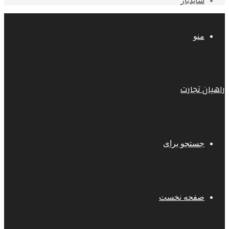
سایدبار
منو
راهیان تجارت
جستجو برای
صفحه نخست