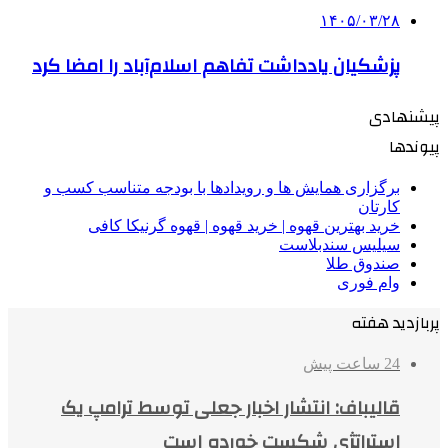
۱۴۰۵/۰۳/۲۸
پزشکیان یادداشت تفاهم اسلام‌آباد را امضا کرد
پیشنهادی
پیوندها
برگزاری همایش ها و رویدادها با بودجه متناسب کسب و
کارتان
خرید بهترین قهوه | خرید قهوه | قهوه گرنیکا کافی
سیلیس سندبلاست
صندوق طلا
وام فوری
پربازدید هفته
24 ساعت پیش
قالیباف: انتشار اخبار جعلی توسط ترامپ یک
استراتژی شکست خورده است