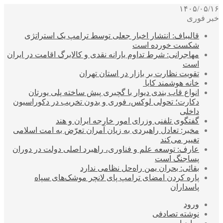
۱۴۰۵/۰۵/۱۶
خبر فوری
قالیباف: انتشار اخبار جعلی توسط ترامپ یک استراتژی
شکست خورده است
مهاجرانی: شرط تداوم یارانه نقدی و کالابرگ اقامت در ایران
است
تقویت نظارت بر بازار در استان تهران
خانه هوشمند کایا
انواع قاب بندی دیوار با گچبری پیش ساخته پلی یورتان
دکارت؛ تحولی لوکس، فوری و بدون تخریب در دکوراسیون
داخلی
گفتگوی تلفنی وزرای امور خارجه ایران و هند
مخبر: تعادل راهبردی به زیان آمران تعرّض به امت اسلامی
تغییر می‌کند
عارف: توسعه علم و فناوری، راهبرد اصلی دولت در دوران
پساجنگ است
بقائی: بحران یمن راه‌حل نظامی ندارد
پاره کردن امضای ترامپ پای لانچر موشک‌های سپاه
پاسداران
ورود
نوشته تصادفی