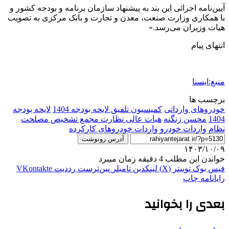
آیین‌نامه اجرائی این بند به پیشنهاد سازمان برنامه و بودجه کشور و
با همکاری وزارت صنعت، معدن و تجارت و بانک مرکزی به تصویب
هیات وزیران می‌رسد.»
انتهای پیام
منبع:ایسنا
برچسب ها
خودروهای وارداتی
کمیسیون تلفیق لایحه بودجه 1404
لایحه بودجه
1404
محسن زنگنه
هیات عالی نظارت مجمع تشخیص مصلحت
نظام
واردات خودرو
واردات خودروهای کارکرده
آدرس رونوشت
۱۴۰۳/۱۰/۰۹
خواندن این مطلب 4 دقیقه زمان میبرد
فیس بوک
توییتر (X)
لینکدین
‫تامبلر
‫پین‌ترست
‫رددیت
‫VKontakte
رایانامه
چاپ
بعدی را بخوانید