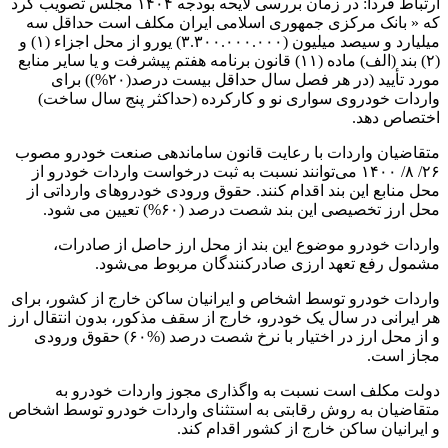
ارتباط فردا: در زمان بررسی لایحه بودجه ۱۴۰۴ مجلس تصویب کرد
که « بانک مرکزی جمهوری اسلامی ایران مکلف است حداقل سه
میلیارد و سیصد میلیون (۳.۳۰۰.۰۰۰.۰۰۰) یورو از محل اجزاء (۱) و
(۲) بند (الف) ماده (۱۱) قانون برنامه هفتم پیشرفت و یا سایر منابع
مورد تأیید (در هر فصل سال حداقل بیست درصد(۲۰%)) برای
واردات خودروی سواری نو و کارکرده (حداکثر پنج سال ساخت)
اختصاص دهد.
متقاضیان واردات با رعایت قانون ساماندهی صنعت خودرو مصوب
۲۶/ ۸/ ۱۴۰۰ می‌توانند نسبت به ثبت درخواست واردات خودرو از
محل منابع این بند اقدام کنند. حقوق ورودی خودروهای وارداتی از
محل ارز تخصیصی این بند شصت درصد (۶۰%) تعیین می‌ شود.
واردات خودرو موضوع این بند از محل ارز حاصل از صادرات،
مشمول رفع تعهد ارزی صادرکنندگان مربوط می‌شود.
واردات خودرو توسط اشخاص و ایرانیان ساکن خارج از کشور، برای
هر ایرانی در سال یک خودرو، خارج از سقف مذکور، بدون انتقال ارز
و از محل ارز در اختیار با نرخ شصت درصد (%۶۰) حقوق ورودی
مجاز است.
دولت مکلف است نسبت به واگذاری مجوز واردات خودرو به
متقاضیان به روش رقابتی به استثنای واردات خودرو توسط اشخاص
و ایرانیان ساکن خارج از کشور اقدام کند.