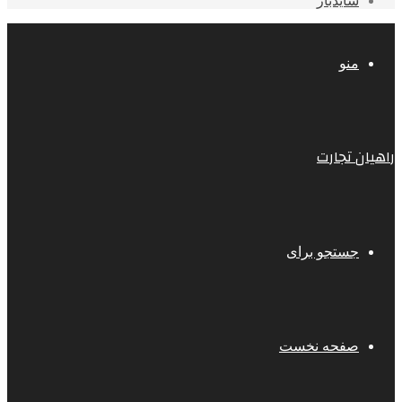
سایدبار
منو
راهیان تجارت
جستجو برای
صفحه نخست