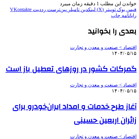
خواندن این مطلب 1 دقیقه زمان میبرد
فیس بوک
توییتر (X)
لینکدین
‫تامبلر
‫پین‌ترست
‫رددیت
‫VKontakte
رایانامه
چاپ
بعدی را بخوانید
اقتصاد > صنعت و معدن و تجارت
۱۴۰۴/۰۵/۱۵
گمرکات کشور در روزهای تعطیل باز است
اقتصاد > صنعت و معدن و تجارت
۱۴۰۴/۰۵/۱۵
آغاز طرح خدمات و امداد ایران‌خودرو برای
زائران اربعین حسینی
اقتصاد > صنعت و معدن و تجارت