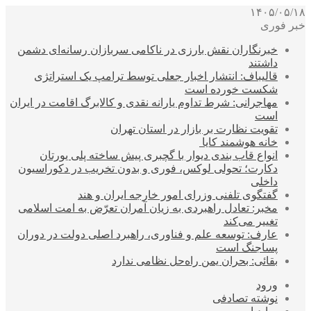
۱۴۰۵/۰۵/۱۸
خبر فوری
خبرنگاران نقش بارزی در ناکامی سربازان رسانه‌ای دشمن
داشتند
قالیباف: انتشار اخبار جعلی توسط ترامپ یک استراتژی
شکست خورده است
مهاجرانی: شرط تداوم یارانه نقدی و کالابرگ اقامت در ایران
است
تقویت نظارت بر بازار در استان تهران
خانه هوشمند کایا
انواع قاب بندی دیوار با گچبری پیش ساخته پلی یورتان
دکارت؛ تحولی لوکس، فوری و بدون تخریب در دکوراسیون
داخلی
گفتگوی تلفنی وزرای امور خارجه ایران و هند
مخبر: تعادل راهبردی به زیان آمران تعرّض به امت اسلامی
تغییر می‌کند
عارف: توسعه علم و فناوری، راهبرد اصلی دولت در دوران
پساجنگ است
بقائی: بحران یمن راه‌حل نظامی ندارد
ورود
نوشته تصادفی